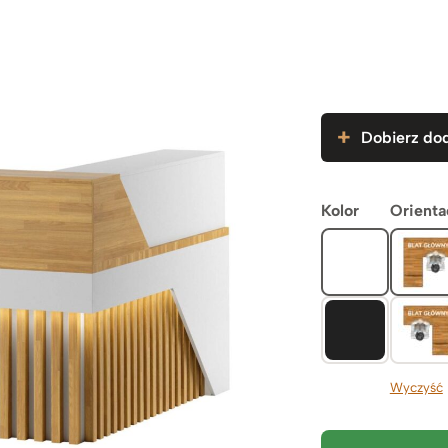
Dobierz dod
Kolor
Orienta
Wyczyść