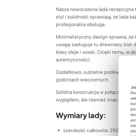
Nasza nowoczesna lada recepcyjna t
styl i solidność sprawiają, że lada
profesjonalna obsługa.
Minimalistyczny design sprawia, że 
uwagę zasługuje tu drewniany blat 
klasy oleje i woski. Dzięki temu, w
autentyczności.
Dodatkowo, subtelne podświetlenie 
godzinach wieczornych.
Jeś
Solidna konstrukcja w połączeniu z
Pom
uła
wyglądem, ale również znacząco ułat
świ
prz
Wymiary lady:
dzi
prz
wyr
szerokość całkowita: 250 cm
str