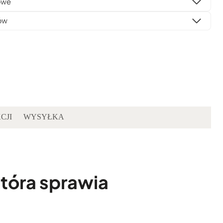
owe
ów
CJI
WYSYŁKA
tóra sprawia