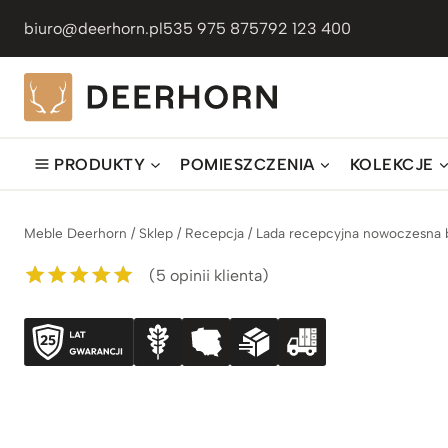
Przejdź
biuro@deerhorn.pl
535 975 875
792 123 400
do
treści
PRODUKTY
POMIESZCZENIA
KOLEKCJE
Meble Deerhorn
/
Sklep
/
Recepcja
/
Lada recepcyjna nowoczesna b
(
5
opinii klienta)
Oceniony
5
5.00
na 5 na
podstawie
ocen
klientów