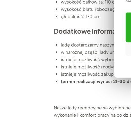
każ
wysokość całkowita: 110 cm
wysokość blatu roboczego: 75 
głębokość: 170 cm
Dodatkowe informacje:
ladę dostarczamy naszym transpo
w narożnej części lady umieszczo
istnieje możliwość wyboru dodat
istnieje możliwość modyfikacji l
istnieje możliwość zakupu
konte
termin realizacji wynosi 21-30 d
Nasze lady recepcyjne są wybierane p
wykonanie i komfort pracy na co dzi