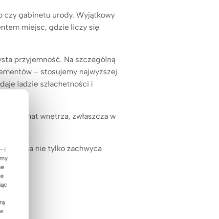
go czy gabinetu urody. Wyjątkowy
ntem miejsc, gdzie liczy się
zysta przyjemność. Na szczególną
elementów – stosujemy najwyższej
aje ladzie szlachetności i
owy klimat wnętrza, zwłaszcza w
ecepcyjna nie tylko zachwyca
- i
emy
ej firmy.
ne
ie
jąc
zą
 w