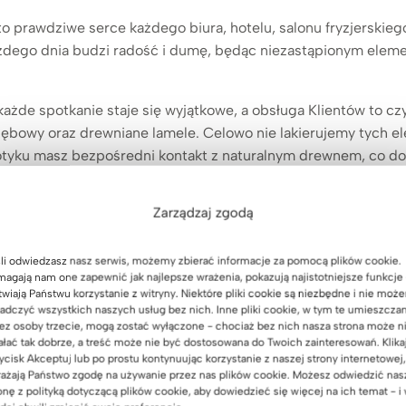
o prawdziwe serce każdego biura, hotelu, salonu fryzjerskie
 każdego dnia budzi radość i dumę, będąc niezastąpionym eleme
każde spotkanie staje się wyjątkowe, a obsługa Klientów to c
dębowy oraz drewniane lamele. Celowo nie lakierujemy tych 
 dotyku masz bezpośredni kontakt z naturalnym drewnem, co dod
Zarządzaj zgodą
LED przepięknie eksponuje naturalne drewno, budując wyjątk
li odwiedzasz nasz serwis, możemy zbierać informacje za pomocą plików cookie.
 minimalistycznym designem sprawia, że ta nowoczesna lada r
agają nam one zapewnić jak najlepsze wrażenia, pokazują najistotniejsze funkcje 
twiają Państwu korzystanie z witryny. Niektóre pliki cookie są niezbędne i nie moż
wia obsługę Klientów, stając się profesjonalną wizytówką Twoj
adczyć wszystkich naszych usług bez nich. Inne pliki cookie, w tym te umieszcza
ez osoby trzecie, mogą zostać wyłączone - chociaż bez nich nasza strona może n
ałać tak dobrze, a treść może nie być dostosowana do Twoich zainteresowań. Klika
ycisk Akceptuj lub po prostu kontynuując korzystanie z naszej strony internetowej,
ażają Państwo zgodę na używanie przez nas plików cookie. Możesz odwiedzić nas
onę z polityką dotyczącą plików cookie, aby dowiedzieć się więcej na ich temat - i