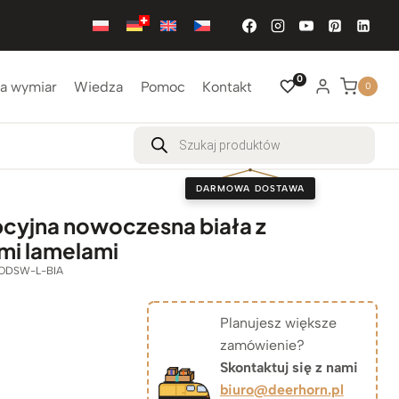
0
a wymiar
Wiedza
Pomoc
Kontakt
0
Wyszukiwarka
produktów
DARMOWA DOSTAWA
cyjna nowoczesna biała z
mi lamelami
ODSW-L-BIA
Planujesz większe
zamówienie?
Skontaktuj się z nami
biuro@deerhorn.pl