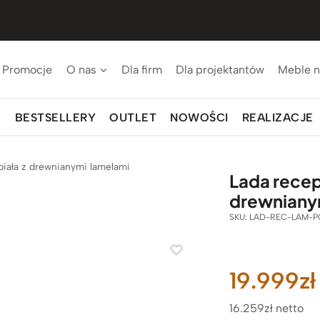
Promocje
O nas
Dla firm
Dla projektantów
Meble n
BESTSELLERY
OUTLET
NOWOŚCI
REALIZACJE
iała z drewnianymi lamelami
Lada recep
drewniany
SKU:
LAD-REC-LAM-P
19.999
zł
16.259zł netto