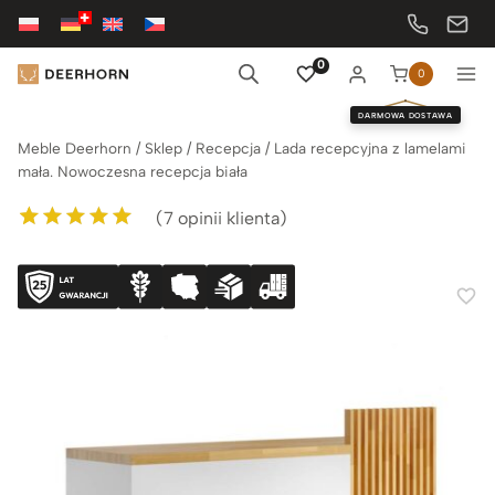
Przejdź
do
treści
0
0
DARMOWA DOSTAWA
Meble Deerhorn
/
Sklep
/
Recepcja
/
Lada recepcyjna z lamelami
mała. Nowoczesna recepcja biała
(
7
opinii klienta)
Oceniony
7
5.00
na 5 na
podstawie
ocen klientów