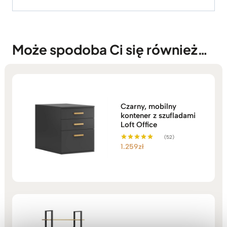
Może spodoba Ci się również…
Czarny, mobilny
kontener z szufladami
Loft Office
(52)
1.259
zł
Oceniono
5.00
na 5