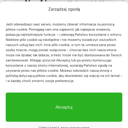
Modny regał do biura
lub gabinetu na 5 półek
Zarządzaj zgodą
(46)
1.599
zł
Oceniono
5.00
Jeśli odwiedzasz nasz serwis, możemy zbierać informacje za pomocą
na 5
plików cookie. Pomagają nam one zapewnić jak najlepsze wrażenia,
pokazują najistotniejsze funkcje - i ułatwiają Państwu korzystanie z witryny.
Niektóre pliki cookie są niezbędne i nie możemy świadczyć wszystkich
naszych usług bez nich. Inne pliki cookie, w tym te umieszczane przez
osoby trzecie, mogą zostać wyłączone - chociaż bez nich nasza strona
może nie działać tak dobrze, a treść może nie być dostosowana do Twoich
zainteresowań. Klikając przycisk Akceptuj lub po prostu kontynuując
Komoda do biura lub
korzystanie z naszej strony internetowej, wyrażają Państwo zgodę na
gabinetu. Styl
używanie przez nas plików cookie. Możesz odwiedzić naszą stronę z
nowoczesny, loft.
polityką dotyczącą plików cookie, aby dowiedzieć się więcej na ich temat -
Czarna. szer. 140cm
i w każdej chwili zmienić swoje preferencje.
(17)
3.239
zł
Oceniono
5.00
na 5
Akceptuj