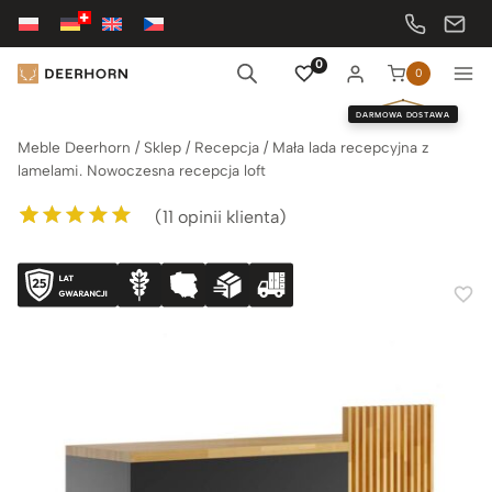
Przejdź
do
treści
0
0
DARMOWA DOSTAWA
Meble Deerhorn
/
Sklep
/
Recepcja
/
Mała lada recepcyjna z
lamelami. Nowoczesna recepcja loft
(
11
opinii klienta)
Oceniony
11
5.00
na 5 na
podstawie
ocen klientów