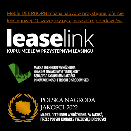
Meble DEERHORN można nabyć w przystępnej ofercie
leasingowej. O szczegóły pytaj naszych sprzedawców.