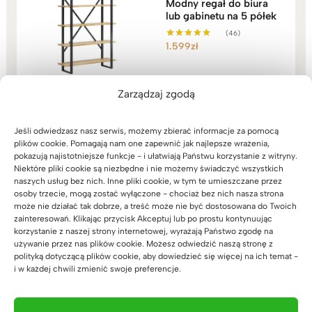
Modny regał do biura
lub gabinetu na 5 półek
(46)
1.599
zł
Oceniono
5.00
na 5
Zarządzaj zgodą
Jeśli odwiedzasz nasz serwis, możemy zbierać informacje za pomocą
plików cookie. Pomagają nam one zapewnić jak najlepsze wrażenia,
pokazują najistotniejsze funkcje - i ułatwiają Państwu korzystanie z witryny.
Niektóre pliki cookie są niezbędne i nie możemy świadczyć wszystkich
naszych usług bez nich. Inne pliki cookie, w tym te umieszczane przez
Zaufali nam
osoby trzecie, mogą zostać wyłączone - chociaż bez nich nasza strona
może nie działać tak dobrze, a treść może nie być dostosowana do Twoich
zainteresowań. Klikając przycisk Akceptuj lub po prostu kontynuując
korzystanie z naszej strony internetowej, wyrażają Państwo zgodę na
używanie przez nas plików cookie. Możesz odwiedzić naszą stronę z
polityką dotyczącą plików cookie, aby dowiedzieć się więcej na ich temat -
i w każdej chwili zmienić swoje preferencje.