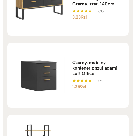
Czarna. szer. 140cm
(17)
3.239
zł
Oceniono
5.00
na 5
Czarny, mobilny
kontener z szufladami
Loft Office
(52)
1.259
zł
Oceniono
5.00
na 5