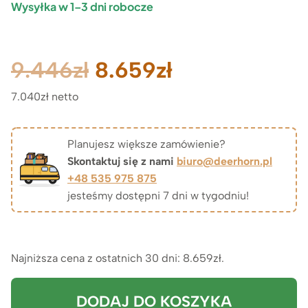
Wysyłka w 1–3 dni robocze
Pierwotna
Aktualna
9.446
zł
8.659
zł
7.040zł netto
cena
cena
wynosiła:
wynosi:
Planujesz większe zamówienie?
Skontaktuj się z nami
biuro@deerhorn.pl
9.446zł.
8.659zł.
+48 535 975 875
jesteśmy dostępni 7 dni w tygodniu!
Najniższa cena z ostatnich 30 dni:
8.659
zł
.
DODAJ DO KOSZYKA