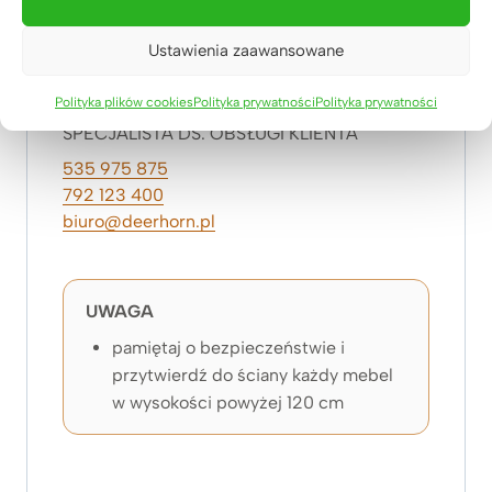
Ustawienia zaawansowane
Klaudia Kulasza
Polityka plików cookies
Polityka prywatności
Polityka prywatności
SPECJALISTA DS. OBSŁUGI KLIENTA
535 975 875
792 123 400
biuro@deerhorn.pl
UWAGA
pamiętaj o bezpieczeństwie i
przytwierdź do ściany każdy mebel
w wysokości powyżej 120 cm