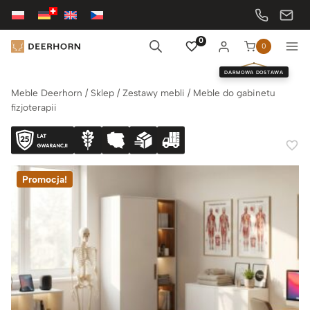
Przejdź
do
treści
0
0
DARMOWA DOSTAWA
Meble Deerhorn
/
Sklep
/
Zestawy mebli
/
Meble do gabinetu
fizjoterapii
Promocja!