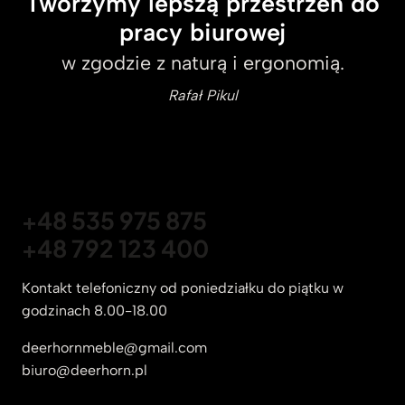
Tworzymy lepszą przestrzeń do
pracy biurowej
w zgodzie z naturą i ergonomią.
Rafał Pikul
+48 535 975 875
+48 792 123 400
Kontakt telefoniczny od poniedziałku do piątku w
godzinach 8.00-18.00
deerhornmeble@gmail.com
biuro@deerhorn.pl