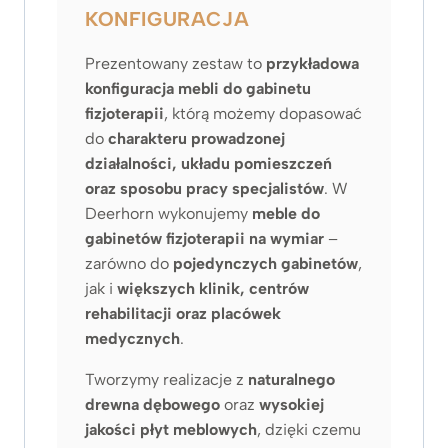
a
.
KONFIGURACJA
:
3
1
3
Prezentowany zestaw to
przykładowa
.
9
konfiguracja mebli do gabinetu
4
z
fizjoterapii
, którą możemy dopasować
7
ł
do
charakteru prowadzonej
9
.
działalności, układu pomieszczeń
z
ł
oraz sposobu pracy specjalistów
. W
.
Deerhorn wykonujemy
meble do
gabinetów fizjoterapii na wymiar
–
zarówno do
pojedynczych gabinetów
,
jak i
większych klinik, centrów
rehabilitacji oraz placówek
medycznych
.
Tworzymy realizacje z
naturalnego
drewna dębowego
oraz
wysokiej
jakości płyt meblowych
, dzięki czemu