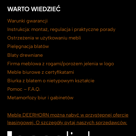
WARTO WIEDZIEĆ
Warunki gwarancji
Instrukcja: montaż, regulacja i praktyczne porady
Ostrzeżenia w użytkowaniu mebli
Pielęgnacja blatów
Blaty drewniane
Firma meblowa z rogami/porożem jelenia w logo
Meble biurowe z certyfikatami
Biurka z blatem o nietypowym kształcie
Pomoc – F.A.Q.
Metamorfozy biur i gabinetów
Meble DEERHORN można nabyć w przystępnej ofercie
leasingowej. O szczegóły pytaj naszych sprzedawców.