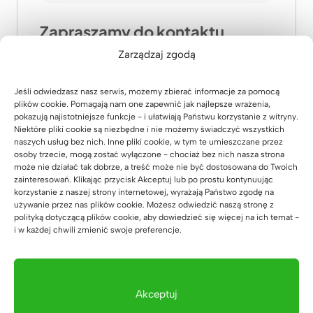
Zapraszamy do kontaktu
Zarządzaj zgodą
Chętnie pomożemy dobrać odpowiedni
zestaw mebli do gabinetu fizjoterapii oraz
przygotujemy indywidualną wycenę.
Jeśli odwiedzasz nasz serwis, możemy zbierać informacje za pomocą
plików cookie. Pomagają nam one zapewnić jak najlepsze wrażenia,
pokazują najistotniejsze funkcje - i ułatwiają Państwu korzystanie z witryny.
Niektóre pliki cookie są niezbędne i nie możemy świadczyć wszystkich
naszych usług bez nich. Inne pliki cookie, w tym te umieszczane przez
osoby trzecie, mogą zostać wyłączone - chociaż bez nich nasza strona
może nie działać tak dobrze, a treść może nie być dostosowana do Twoich
zainteresowań. Klikając przycisk Akceptuj lub po prostu kontynuując
korzystanie z naszej strony internetowej, wyrażają Państwo zgodę na
używanie przez nas plików cookie. Możesz odwiedzić naszą stronę z
polityką dotyczącą plików cookie, aby dowiedzieć się więcej na ich temat -
i w każdej chwili zmienić swoje preferencje.
Akceptuj