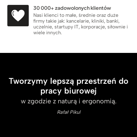
30 000+ zadowolonych klientów
Nasi klienci to małe, średnie oraz duże
firmy takie jak: kancelarie, kliniki, banki,
uczelnie, startupy IT, korporacje, siłownie i
wiele innych.
Tworzymy lepszą przestrzeń do
pracy biurowej
w zgodzie z naturą i ergonomią.
Rafał Pikul