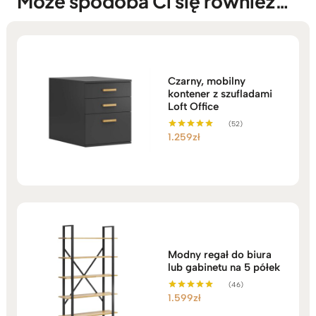
Może spodoba Ci się również…
Czarny, mobilny
kontener z szufladami
Loft Office
(52)
1.259
zł
Oceniono
5.00
na 5
Modny regał do biura
lub gabinetu na 5 półek
(46)
1.599
zł
Oceniono
5.00