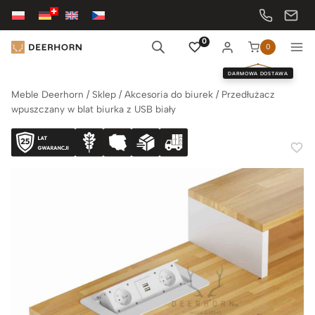
Przejdź
do
treści
0
0
DARMOWA DOSTAWA
Meble Deerhorn
/
Sklep
/
Akcesoria do biurek
/
Przedłużacz
wpuszczany w blat biurka z USB biały