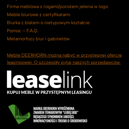
Firma meblowa z rogami/porożem jelenia w logo
Meble biurowe z certyfikatami
Biurka z blatem o nietypowym kształcie
Pomoc – F.A.Q.
Metamorfozy biur i gabinetów
Meble DEERHORN można nabyć w przystępnej ofercie
leasingowej. O szczegóły pytaj naszych sprzedawców.