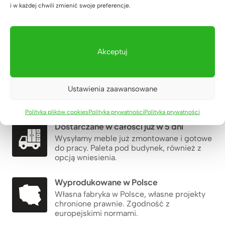
i w każdej chwili zmienić swoje preferencje.
Dla firm, które chcą czegoś więcej
Akceptuj
25 lat gwarancji
Używamy najlepszych materiałów –
leżakowanego dębu, stali i polskich płyt
Ustawienia zaawansowane
meblowych. Świadczymy serwis
pogwarancyjny.
Polityka plików cookies
Polityka prywatności
Polityka prywatności
Dostarczane w całości już w 5 dni
Wysyłamy meble już zmontowane i gotowe
do pracy. Paleta pod budynek, również z
opcją wniesienia.
Wyprodukowane w Polsce
Własna fabryka w Polsce, własne projekty
chronione prawnie. Zgodność z
europejskimi normami.