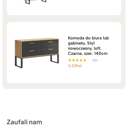
na 5
Komoda do biura lub
gabinetu. Styl
nowoczesny, loft.
Czarna. szer. 140cm
(17)
3.239
zł
Oceniono
5.00
na 5
Zaufali nam