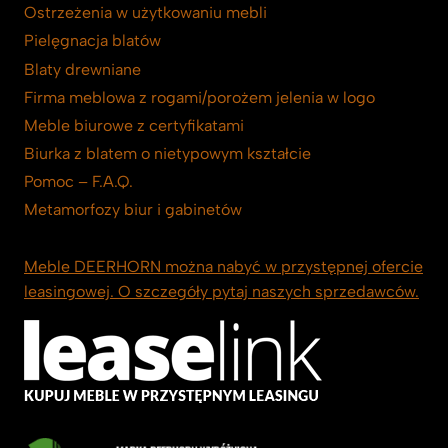
Ostrzeżenia w użytkowaniu mebli
Pielęgnacja blatów
Blaty drewniane
Firma meblowa z rogami/porożem jelenia w logo
Meble biurowe z certyfikatami
Biurka z blatem o nietypowym kształcie
Pomoc – F.A.Q.
Metamorfozy biur i gabinetów
Meble DEERHORN można nabyć w przystępnej ofercie
leasingowej. O szczegóły pytaj naszych sprzedawców.