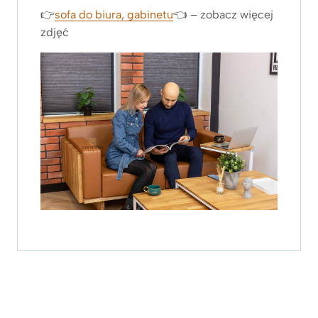
👉
sofa do biura, gabinetu
👈 – zobacz więcej
zdjęć