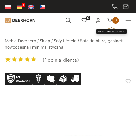
Przejdź
do
treści
0
0
DARMOWA DOSTAWA
Meble Deerhorn
/
Sklep
/
Sofy i fotele
/
Sofa do biura, gabinetu
nowoczesna i minimalistyczna
(
1
opinia klienta)
Oceniony
1
5.00
na 5 na
podstawie
oceny klienta