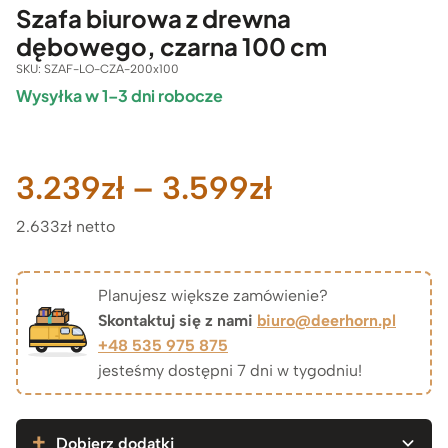
Szafa biurowa z drewna
dębowego, czarna 100 cm
SKU:
SZAF-LO-CZA-200x100
Wysyłka w 1–3 dni robocze
Zakres
3.239
zł
–
3.599
zł
2.633zł netto
cen:
od
Planujesz większe zamówienie?
Skontaktuj się z nami
biuro@deerhorn.pl
3.239zł
+48 535 975 875
jesteśmy dostępni 7 dni w tygodniu!
do
3.599zł
Dobierz dodatki