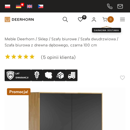
Przejdź
do
treści
0
0
DARMOWA DOSTAWA
Meble Deerhorn
/
Sklep
/
Szafy biurowe
/
Szafa dwudrzwiowa
/
Szafa biurowa z drewna dębowego, czarna 100 cm
(
5
opinii klienta)
Oceniony
5
5.00
na 5 na
podstawie
ocen klientów
Promocja!