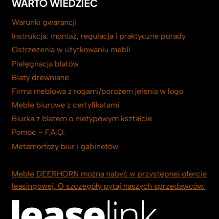
WARTO WIEDZIEĆ
Warunki gwarancji
Instrukcja: montaż, regulacja i praktyczne porady
Ostrzeżenia w użytkowaniu mebli
Pielęgnacja blatów
Blaty drewniane
Firma meblowa z rogami/porożem jelenia w logo
Meble biurowe z certyfikatami
Biurka z blatem o nietypowym kształcie
Pomoc – F.A.Q.
Metamorfozy biur i gabinetów
Meble DEERHORN można nabyć w przystępnej ofercie
leasingowej. O szczegóły pytaj naszych sprzedawców.