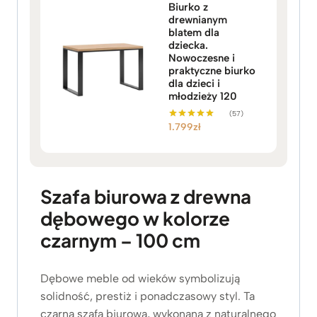
Biurko z
drewnianym
blatem dla
dziecka.
Nowoczesne i
praktyczne biurko
dla dzieci i
młodzieży 120
(57)
1.799
zł
Oceniono
5.00
na 5
Szafa biurowa z drewna
dębowego w kolorze
czarnym – 100 cm
Dębowe meble od wieków symbolizują
solidność, prestiż i ponadczasowy styl. Ta
czarna szafa biurowa, wykonana z naturalnego