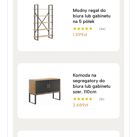
Modny regał do
biura lub gabinetu
na 5 półek
(46)
1.599
zł
Oceniono
5.00
na 5
Komoda na
segregatory do
biura lub gabinetu
szer. 110cm
(51)
2.689
zł
Oceniono
5.00
na 5