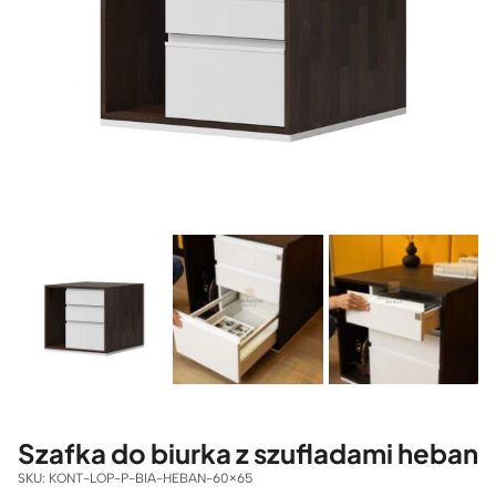
Szafka do biurka z szufladami heban
SKU:
KONT-LOP-P-BIA-HEBAN-60×65