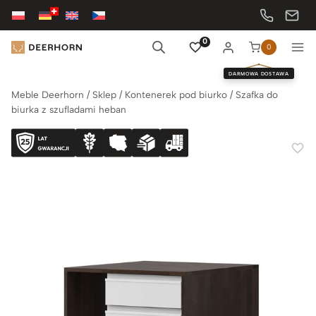
Przejdź
do
treści
0
0
DARMOWA DOSTAWA
Meble Deerhorn
/
Sklep
/
Kontenerek pod biurko
/
Szafka do
biurka z szufladami heban