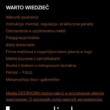
WARTO WIEDZIEĆ
Warunki gwarancji
Instrukcja: montaż, regulacja i praktyczne porady
Ostrzeżenia w użytkowaniu mebli
Pielęgnacja blatów
Blaty drewniane
Firma meblowa z rogami/porożem jelenia w logo
Meble biurowe z certyfikatami
Biurka z blatem o nietypowym kształcie
Pomoc – F.A.Q.
Metamorfozy biur i gabinetów
Meble DEERHORN można nabyć w przystępnej ofercie
leasingowej. O szczegóły pytaj naszych sprzedawców.