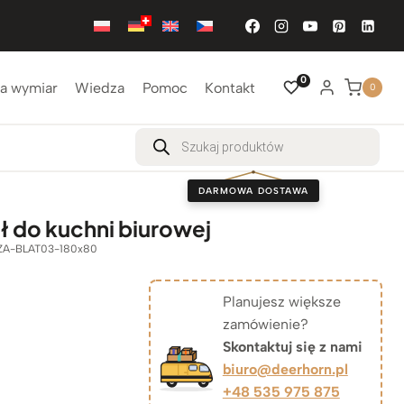
0
a wymiar
Wiedza
Pomoc
Kontakt
0
Wyszukiwarka
produktów
DARMOWA DOSTAWA
ł do kuchni biurowej
A-BLAT03-180x80
Planujesz większe
zamówienie?
Skontaktuj się z nami
biuro@deerhorn.pl
+48 535 975 875