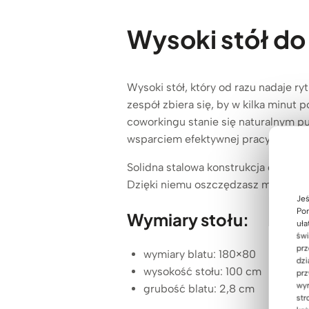
Wysoki stół do 
Wysoki stół, który od razu nadaje r
zespół zbiera się, by w kilka minut
coworkingu stanie się naturalnym p
wsparciem efektywnej pracy.
Solidna stalowa konstrukcja gwarant
Dzięki niemu oszczędzasz miejsce, z
Jeś
Pom
Wymiary stołu:
uła
świ
prz
wymiary blatu: 180×80
dzi
wysokość stołu: 100 cm
prz
wyr
grubość blatu: 2,8 cm
str