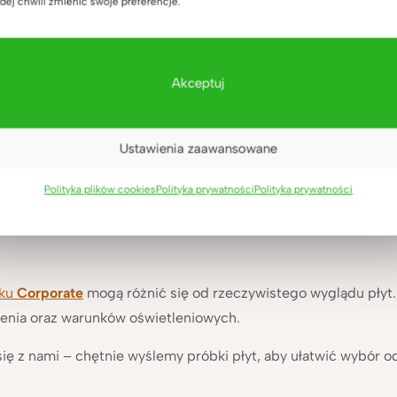
dej chwili zmienić swoje preferencje.
gły
Akceptuj
ane proszkowo
 akcesoria NIE są częścią zestawu. Można dokupić je w zak
u płyty – wzornik kolorów Corporate*
Ustawienia zaawansowane
: 8**
Polityka plików cookies
Polityka prywatności
Polityka prywatności
iku
Corporate
mogą różnić się od rzeczywistego wyglądu płyt.
zenia oraz warunków oświetleniowych.
 się z nami – chętnie wyślemy próbki płyt, aby ułatwić wybór