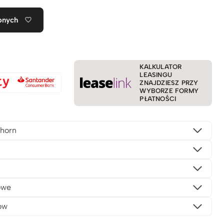
onych
KALKULATOR
LEASINGU
ZNAJDZIESZ PRZY
WYBORZE FORMY
PŁATNOŚCI
horn
owe
ów