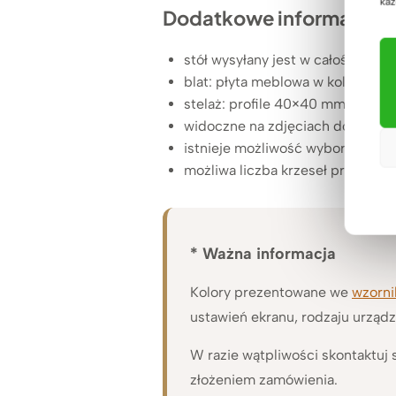
każ
Dodatkowe informacje:
stół wysyłany jest w całości
blat: płyta meblowa w kolorze ce
stelaż: profile 40×40 mm malow
widoczne na zdjęciach dodatkowe
istnieje możliwość wyboru kolor
możliwa liczba krzeseł przy stole
* Ważna informacja
Kolory prezentowane we
wzorn
ustawień ekranu, rodzaju urząd
W razie wątpliwości skontaktuj
złożeniem zamówienia.