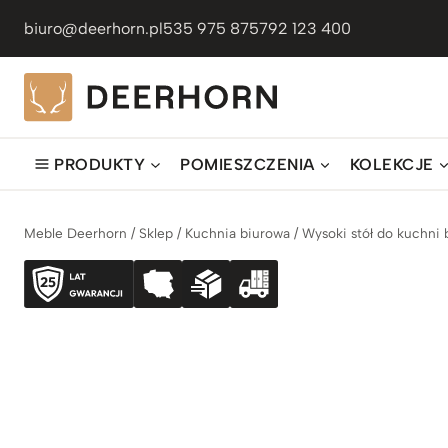
Przejdź
biuro@deerhorn.pl
535 975 875
792 123 400
do
treści
PRODUKTY
POMIESZCZENIA
KOLEKCJE
Meble Deerhorn
/
Sklep
/
Kuchnia biurowa
/
Wysoki stół do kuchni 