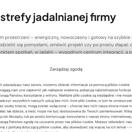
strefy jadalnianej firmy
ytm przestrzeni – energiczny, nowoczesny i gotowy na szybkie
 podzielić się pomysłami, omówić projekt czy po prostu złapać
unktem spotkań, w jadalni – wygodnym centrum integracji, a 
Zarządzaj zgodą
uje stabilność i trwałość, a prosty, elegancki design wpasuj
yskujesz funkcjonalność i tworzysz przestrzeń, która sprzyja
li odwiedzasz nasz serwis, możemy zbierać informacje za pomocą plików cookie.
agają nam one zapewnić jak najlepsze wrażenia, pokazują najistotniejsze funkcje 
twiają Państwu korzystanie z witryny. Niektóre pliki cookie są niezbędne i nie moż
adczyć wszystkich naszych usług bez nich. Inne pliki cookie, w tym te umieszcza
ez osoby trzecie, mogą zostać wyłączone - chociaż bez nich nasza strona może n
ałać tak dobrze, a treść może nie być dostosowana do Twoich zainteresowań. Klika
ycisk Akceptuj lub po prostu kontynuując korzystanie z naszej strony internetowej,
ażają Państwo zgodę na używanie przez nas plików cookie. Możesz odwiedzić nas
onę z polityką dotyczącą plików cookie, aby dowiedzieć się więcej na ich temat - i