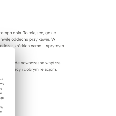
 tempo dnia. To miejsce, gdzie
 chwilę oddechu przy kawie. W
podczas krótkich narad – sprytnym
e się w każde nowoczesne wnętrze.
 współpracy i dobrym relacjom.
- i
emy
ne
ie
jąc
zą
 w