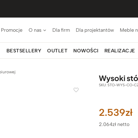
Promocje
O nas
Dla firm
Dla projektantów
Meble n
BESTSELLERY
OUTLET
NOWOŚCI
REALIZACJE
biurowej
Wysoki stó
SKU:
STO-WYS-CO-CZ
2.539
zł
2.064zł netto