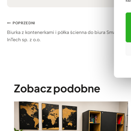
każ
Nawigacja
POPRZEDNI
Biurka z kontenerkami i półka ścienna do biura Smart
wpisu
InTech sp. z o.o.
Zobacz podobne