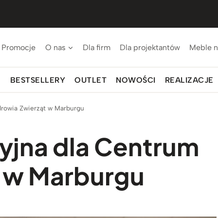
Promocje
O nas
Dla firm
Dla projektantów
Meble n
BESTSELLERY
OUTLET
NOWOŚCI
REALIZACJE
drowia Zwierząt w Marburgu
cyjna dla Centrum
t w Marburgu