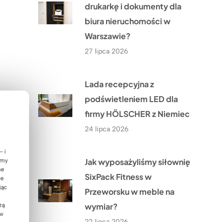
drukarkę i dokumenty dla
biura nieruchomości w
Warszawie?
27 lipca 2026
Lada recepcyjna z
podświetleniem LED dla
firmy HÖLSCHER z Niemiec
24 lipca 2026
- i
Jak wyposażyliśmy siłownię
emy
ne
SixPack Fitness w
ie
jąc
Przeworsku w meble na
wymiar?
zą
 w
22 lipca 2026