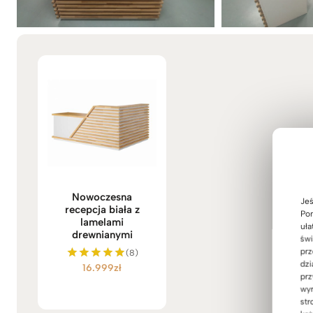
Nowoczesna
Jeś
recepcja biała z
Pom
lamelami
uła
drewnianymi
świ
prz
(8)
dzi
16.999
zł
Oceniono
prz
5.00
wyr
na 5
str