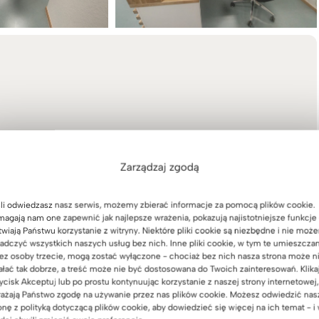
Zarządzaj zgodą
li odwiedzasz nasz serwis, możemy zbierać informacje za pomocą plików cookie.
agają nam one zapewnić jak najlepsze wrażenia, pokazują najistotniejsze funkcje 
twiają Państwu korzystanie z witryny. Niektóre pliki cookie są niezbędne i nie moż
adczyć wszystkich naszych usług bez nich. Inne pliki cookie, w tym te umieszcza
ez osoby trzecie, mogą zostać wyłączone - chociaż bez nich nasza strona może n
ałać tak dobrze, a treść może nie być dostosowana do Twoich zainteresowań. Klika
ycisk Akceptuj lub po prostu kontynuując korzystanie z naszej strony internetowej,
ażają Państwo zgodę na używanie przez nas plików cookie. Możesz odwiedzić nas
onę z polityką dotyczącą plików cookie, aby dowiedzieć się więcej na ich temat - i