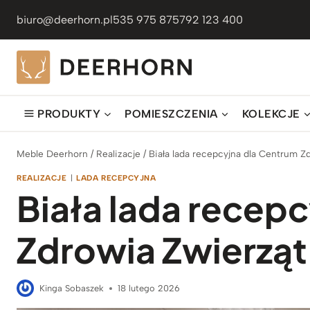
Przejdź
biuro@deerhorn.pl
535 975 875
792 123 400
do
treści
PRODUKTY
POMIESZCZENIA
KOLEKCJE
Meble Deerhorn
/
Realizacje
/
Biała lada recepcyjna dla Centrum Z
REALIZACJE
|
LADA RECEPCYJNA
Biała lada recep
Zdrowia Zwierzą
Kinga Sobaszek
18 lutego 2026