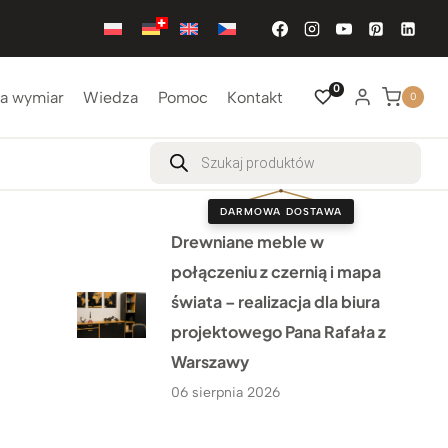
0
a wymiar
Wiedza
Pomoc
Kontakt
0
Wyszukiwarka
produktów
DARMOWA DOSTAWA
Drewniane meble w
połączeniu z czernią i mapa
świata – realizacja dla biura
projektowego Pana Rafała z
Warszawy
06 sierpnia 2026