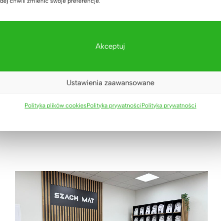
dej chwili zmienić swoje preferencje.
NASTĘPNY
Akceptuj
Aneks kuchenny do showroomu w Bensheim w
Niemczech
Ustawienia zaawansowane
Polityka plików cookies
Polityka prywatności
Polityka prywatności