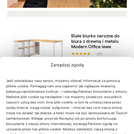
Białe biurko narożne do
biura z drewna i metalu
Modern Office lewe
(17)
Z
2.799
zł
–
3.349
zł
Oceniono
5.00
Zarządzaj zgodą
a
na 5
k
r
Jeśli odwiedzasz nasz serwis, możemy zbierać informacje za pomocą
e
plików cookie. Pomagają nam one zapewnić jak najlepsze wrażenia,
pokazują najistotniejsze funkcje - i ułatwiają Państwu korzystanie z witryny.
s
Niektóre pliki cookie są niezbędne i nie możemy świadczyć wszystkich
c
naszych usług bez nich. Inne pliki cookie, w tym te umieszczane przez
e
osoby trzecie, mogą zostać wyłączone - chociaż bez nich nasza strona
Biały dębowy
n
może nie działać tak dobrze, a treść może nie być dostosowana do Twoich
kontenerek z
:
zainteresowań. Klikając przycisk Akceptuj lub po prostu kontynuując
szufladami pod biurko
korzystanie z naszej strony internetowej, wyrażają Państwo zgodę na
o
używanie przez nas plików cookie. Możesz odwiedzić naszą stronę z
(2)
d