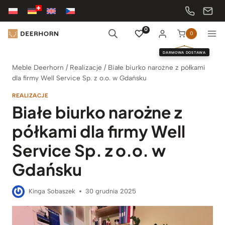
Przejdź
do
treści
0
0
DARMOWA DOSTAWA
Meble Deerhorn
/
Realizacje
/
Białe biurko narożne z półkami
dla firmy Well Service Sp. z o.o. w Gdańsku
REALIZACJE
Białe biurko narożne z
półkami dla firmy Well
Service Sp. z o.o. w
Gdańsku
Kinga Sobaszek
30 grudnia 2025