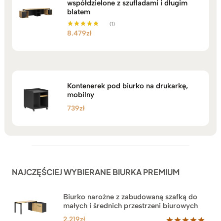
współdzielone z szufladami i długim
blatem
(1)
8.479
zł
Oceniono
5.00
na 5
Kontenerek pod biurko na drukarkę,
mobilny
739
zł
NAJCZĘŚCIEJ WYBIERANE BIURKA PREMIUM
Biurko narożne z zabudowaną szafką do
małych i średnich przestrzeni biurowych
2.219
zł