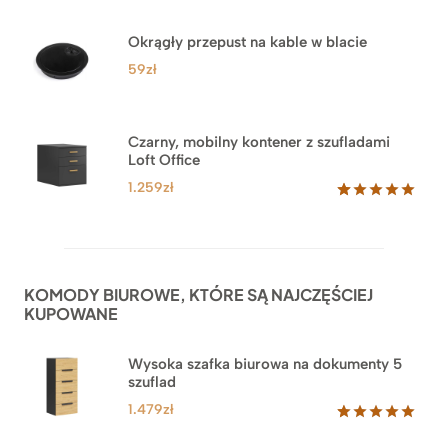
Oceniony
33
5.00
na 5
na
Okrągły przepust na kable w blacie
podstawie
ocen
59
zł
klientów
Czarny, mobilny kontener z szufladami
Loft Office
1.259
zł
Oceniony
52
5.00
na 5
na
podstawie
ocen
KOMODY BIUROWE, KTÓRE SĄ NAJCZĘŚCIEJ
klientów
KUPOWANE
Wysoka szafka biurowa na dokumenty 5
szuflad
1.479
zł
Oceniony
1