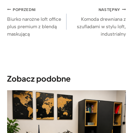
Nawigacja
POPRZEDNI
NASTĘPNY
wpisu
Biurko narożne loft office
Komoda drewniana z
plus premium z blendą
szufladami w stylu loft,
maskującą
industrialny
Zobacz podobne