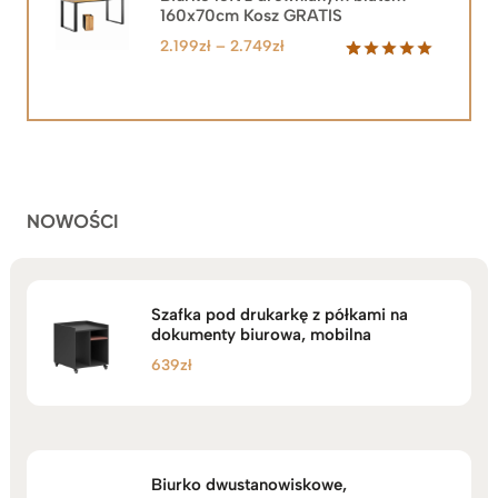
160x70cm Kosz GRATIS
Zakres
2.199
zł
–
2.749
zł
cen:
Oceniony
92
5.00
na 5
od
na
2.199zł
podstawie
do
ocen
klientów
2.749zł
NOWOŚCI
Szafka pod drukarkę z półkami na
dokumenty biurowa, mobilna
639
zł
Biurko dwustanowiskowe,