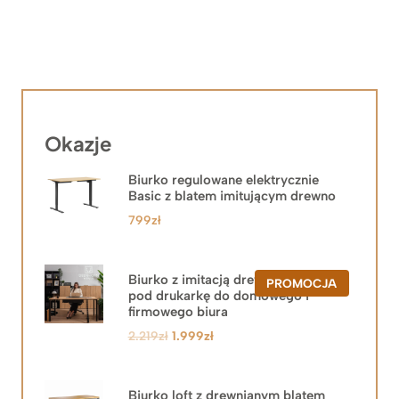
Okazje
Biurko regulowane elektrycznie
Basic z blatem imitującym drewno
799
zł
Biurko z imitacją drewna z szafką
PRODUKT
PROMOCJA
pod drukarkę do domowego i
W
PROMOCJ
firmowego biura
Pierwotna
Aktualna
2.219
zł
1.999
zł
cena
cena
wynosiła:
wynosi:
2.219zł.
1.999zł.
Biurko loft z drewnianym blatem