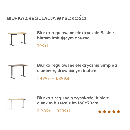
na
podstawie
ocen
BIURKA Z REGULACJĄ WYSOKOŚCI
klientów
Biurko regulowane elektrycznie Basic z
blatem imitującym drewno
799
zł
Biurko regulowane elektrycznie Simple z
ciemnym, drewnianym blatem
Zakres
1.499
zł
–
1.899
zł
cen:
od
1.499zł
Biurko z regulacją wysokości białe z
cienkim blatem slim 160x70cm
do
1.899zł
Zakres
2.989
zł
–
3.189
zł
cen:
Oceniony
8
5.00
na 5
od
na
2.989zł