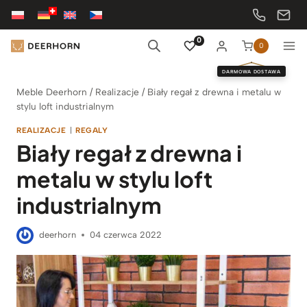
Przejdź
do
treści
0
0
DARMOWA DOSTAWA
Meble Deerhorn
/
Realizacje
/
Biały regał z drewna i metalu w
stylu loft industrialnym
REALIZACJE
|
REGALY
Biały regał z drewna i
metalu w stylu loft
industrialnym
deerhorn
04 czerwca 2022