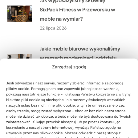
Jak wyposażyliśmy siłownię
SixPack Fitness w Przeworsku w
meble na wymiar?
22 lipca 2026
Jakie meble biurowe wykonaliśmy
w ramach modernizacji oddziału
PGE w Szczecinie?
Zarządzaj zgodą
21 lipca 2026
Jeśli odwiedzasz nasz serwis, możemy zbierać informacje za pomocą
plików cookie. Pomagają nam one zapewnić jak najlepsze wrażenia,
pokazują najistotniejsze funkcje - i ułatwiają Państwu korzystanie z witryny.
Co przekonało Pana Artura z
Niektóre pliki cookie są niezbędne i nie możemy świadczyć wszystkich
Krakowa do narożnego biurka z
naszych usług bez nich. Inne pliki cookie, w tym te umieszczane przez
osoby trzecie, mogą zostać wyłączone - chociaż bez nich nasza strona
dębowym blatem?
może nie działać tak dobrze, a treść może nie być dostosowana do Twoich
zainteresowań. Klikając przycisk Akceptuj lub po prostu kontynuując
20 lipca 2026
korzystanie z naszej strony internetowej, wyrażają Państwo zgodę na
używanie przez nas plików cookie. Możesz odwiedzić naszą stronę z