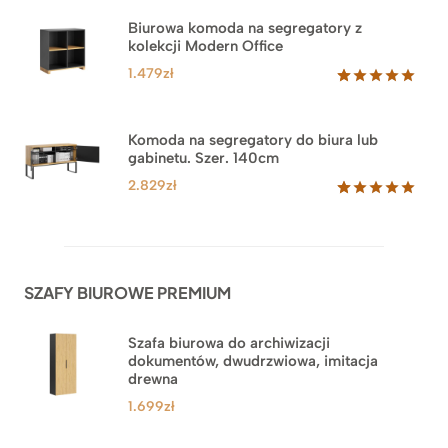
5.00
na 5
na
Biurowa komoda na segregatory z
podstawie
kolekcji Modern Office
oceny
klienta
1.479
zł
Oceniony
18
5.00
na 5
na
Komoda na segregatory do biura lub
podstawie
gabinetu. Szer. 140cm
ocen
klientów
2.829
zł
Oceniony
42
5.00
na 5
na
podstawie
ocen
SZAFY BIUROWE PREMIUM
klientów
Szafa biurowa do archiwizacji
dokumentów, dwudrzwiowa, imitacja
drewna
1.699
zł