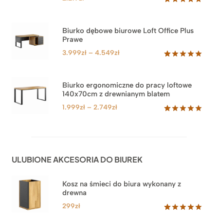
Oceniony
1
5.00
na 5
na
Biurko dębowe biurowe Loft Office Plus
podstawie
Prawe
oceny
klienta
Zakres
3.999
zł
–
4.549
zł
cen:
Oceniony
71
5.00
na 5
od
na
3.999zł
Biurko ergonomiczne do pracy loftowe
podstawie
140x70cm z drewnianym blatem
do
ocen
klientów
4.549zł
Zakres
1.999
zł
–
2.749
zł
cen:
Oceniony
92
5.00
na 5
od
na
1.999zł
podstawie
do
ocen
ULUBIONE AKCESORIA DO BIUREK
klientów
2.749zł
Kosz na śmieci do biura wykonany z
drewna
299
zł