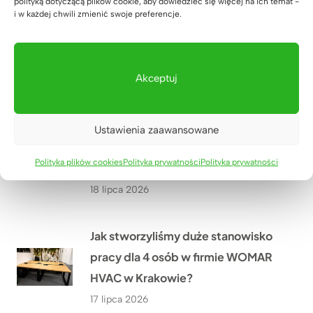
polityką dotyczącą plików cookie, aby dowiedzieć się więcej na ich temat -
i w każdej chwili zmienić swoje preferencje.
Jak urządzić nowoczesny gabinet
w małym pomieszczeniu? Historia
Pana Wojciecha z Biłgoraja
Akceptuj
19 lipca 2026
Jak dopasowaliśmy biurko
Ustawienia zaawansowane
regulowane do wnęki w domu Pana
Polityka plików cookies
Polityka prywatności
Polityka prywatności
Grzegorza niedaleko Rzeszowa?
18 lipca 2026
Jak stworzyliśmy duże stanowisko
pracy dla 4 osób w firmie WOMAR
HVAC w Krakowie?
17 lipca 2026