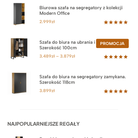
Biurowa szafa na segregatory z kolekcji
Modern Office
2.999
zł
Oceniony
47
5.00
na 5
na
Szafa do biura na ubrania i segregatory.
PROD
PROMOCJA
podstawie
Szerokość 100cm
W
ocen
PROM
klientów
Zakres
3.489
zł
–
3.879
zł
cen:
Oceniony
44
5.00
na 5
od
na
3.489zł
Szafa do biura na segregatory zamykana.
podstawie
Szerokość 118cm
do
ocen
klientów
3.879zł
3.899
zł
Oceniony
62
5.00
na 5
na
podstawie
ocen
NAJPOPULARNIEJSZE REGAŁY
klientów