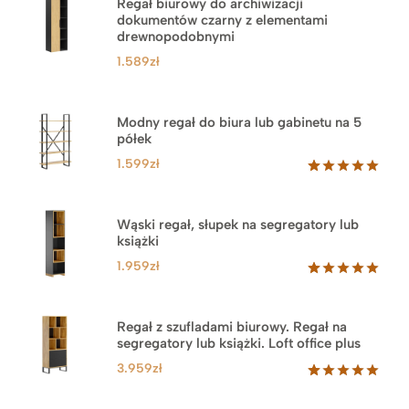
Regał biurowy do archiwizacji
dokumentów czarny z elementami
drewnopodobnymi
1.589
zł
Modny regał do biura lub gabinetu na 5
półek
1.599
zł
Oceniony
46
5.00
na 5
na
Wąski regał, słupek na segregatory lub
podstawie
książki
ocen
klientów
1.959
zł
Oceniony
35
5.00
na 5
na
Regał z szufladami biurowy. Regał na
podstawie
segregatory lub książki. Loft office plus
ocen
klientów
3.959
zł
Oceniony
45
5.00
na 5