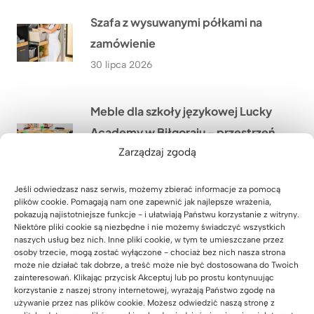
Szafa z wysuwanymi półkami na
zamówienie
30 lipca 2026
Meble dla szkoły językowej Lucky
Academy w Biłgoraju – przestrzeń,
Zarządzaj zgodą
która wspiera naukę
29 lipca 2026
Jeśli odwiedzasz nasz serwis, możemy zbierać informacje za pomocą
plików cookie. Pomagają nam one zapewnić jak najlepsze wrażenia,
pokazują najistotniejsze funkcje - i ułatwiają Państwu korzystanie z witryny.
Meble biurowe dla Kancelarii
Niektóre pliki cookie są niezbędne i nie możemy świadczyć wszystkich
naszych usług bez nich. Inne pliki cookie, w tym te umieszczane przez
Adwokackiej Adwokat Marty
osoby trzecie, mogą zostać wyłączone - chociaż bez nich nasza strona
Giezowskiej w Zielonej Górze
może nie działać tak dobrze, a treść może nie być dostosowana do Twoich
zainteresowań. Klikając przycisk Akceptuj lub po prostu kontynuując
28 lipca 2026
korzystanie z naszej strony internetowej, wyrażają Państwo zgodę na
używanie przez nas plików cookie. Możesz odwiedzić naszą stronę z