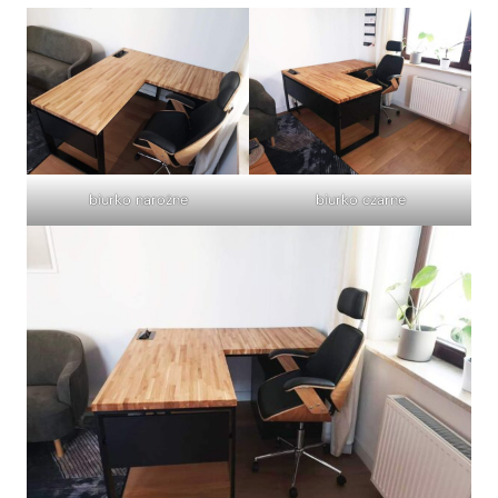
biurko narożne
biurko czarne