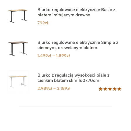
Biurko regulowane elektrycznie Basic z
blatem imitującym drewno
799
zł
Biurko regulowane elektrycznie Simple z
ciemnym, drewnianym blatem
Zakres
1.499
zł
–
1.899
zł
cen:
od
1.499zł
Biurko z regulacją wysokości białe z
cienkim blatem slim 160x70cm
do
1.899zł
Zakres
2.989
zł
–
3.189
zł
cen:
Oceniony
8
5.00
na 5
od
na
2.989zł
podstawie
do
ocen
klientów
3.189zł