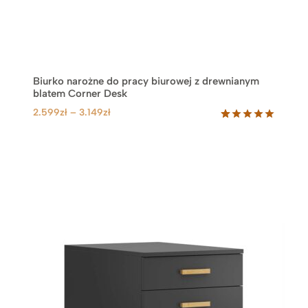
Biurko narożne do pracy biurowej z drewnianym
blatem Corner Desk
Z
2.599
zł
–
3.149
zł
a
Oceniony
66
5.00
na 5
k
na
r
podstawie
e
ocen
klientów
s
c
e
n
:
o
d
2