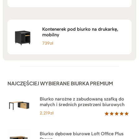
na 5
Kontenerek pod biurko na drukarkę,
mobilny
739
zł
NAJCZĘŚCIEJ WYBIERANE BIURKA PREMIUM
Biurko narożne z zabudowaną szafką do
małych i średnich przestrzeni biurowych
2.219
zł
Oceniony
1
5.00
na 5
na
Biurko dębowe biurowe Loft Office Plus
podstawie