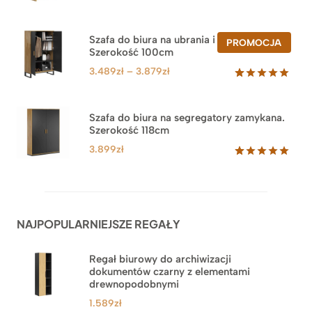
Oceniony
47
5.00
na 5
na
Szafa do biura na ubrania i segregatory.
PROD
PROMOCJA
podstawie
Szerokość 100cm
W
ocen
PROM
klientów
Zakres
3.489
zł
–
3.879
zł
cen:
Oceniony
44
5.00
na 5
od
na
3.489zł
Szafa do biura na segregatory zamykana.
podstawie
Szerokość 118cm
do
ocen
klientów
3.879zł
3.899
zł
Oceniony
62
5.00
na 5
na
podstawie
ocen
NAJPOPULARNIEJSZE REGAŁY
klientów
Regał biurowy do archiwizacji
dokumentów czarny z elementami
drewnopodobnymi
1.589
zł