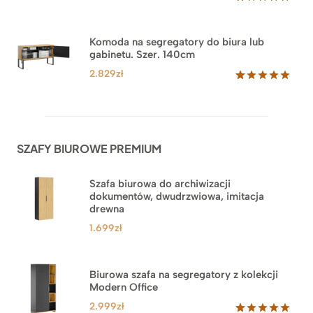
Oceniony
18
5.00
na 5
na
Komoda na segregatory do biura lub
podstawie
gabinetu. Szer. 140cm
ocen
klientów
2.829
zł
Oceniony
42
5.00
na 5
na
podstawie
ocen
SZAFY BIUROWE PREMIUM
klientów
Szafa biurowa do archiwizacji
dokumentów, dwudrzwiowa, imitacja
drewna
1.699
zł
Biurowa szafa na segregatory z kolekcji
Modern Office
2.999
zł