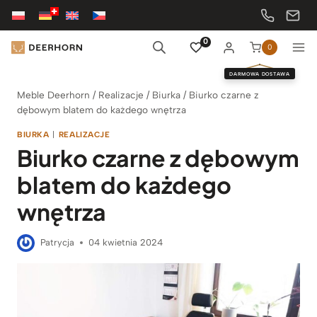
Przejdź
do
treści
0
0
DARMOWA DOSTAWA
Meble Deerhorn
/
Realizacje
/
Biurka
/
Biurko czarne z
dębowym blatem do każdego wnętrza
BIURKA
|
REALIZACJE
Biurko czarne z dębowym
blatem do każdego
wnętrza
Patrycja
04 kwietnia 2024