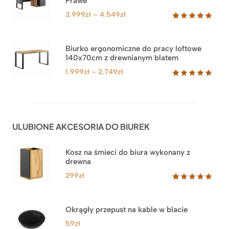
Prawe
oceny
klienta
Zakres
3.999
zł
–
4.549
zł
cen:
Oceniony
71
5.00
na 5
od
na
3.999zł
Biurko ergonomiczne do pracy loftowe
podstawie
140x70cm z drewnianym blatem
do
ocen
klientów
4.549zł
Zakres
1.999
zł
–
2.749
zł
cen:
Oceniony
92
5.00
na 5
od
na
1.999zł
podstawie
do
ocen
ULUBIONE AKCESORIA DO BIUREK
klientów
2.749zł
Kosz na śmieci do biura wykonany z
drewna
299
zł
Oceniony
33
5.00
na 5
na
Okrągły przepust na kable w blacie
podstawie
ocen
59
zł