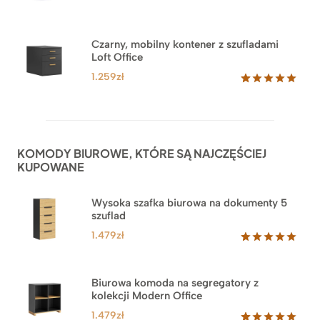
klientów
Czarny, mobilny kontener z szufladami
Loft Office
1.259
zł
Oceniony
52
5.00
na 5
na
podstawie
ocen
KOMODY BIUROWE, KTÓRE SĄ NAJCZĘŚCIEJ
klientów
KUPOWANE
Wysoka szafka biurowa na dokumenty 5
szuflad
1.479
zł
Oceniony
1
5.00
na 5
na
Biurowa komoda na segregatory z
podstawie
kolekcji Modern Office
oceny
klienta
1.479
zł