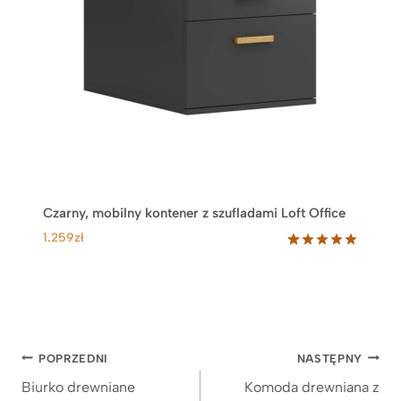
.
5
9
9
z
ł
d
o
3
.
1
Czarny, mobilny kontener z szufladami Loft Office
4
9
1.259
zł
z
Oceniony
52
5.00
na 5
ł
na
podstawie
ocen
klientów
Nawigacja
POPRZEDNI
NASTĘPNY
wpisu
Biurko drewniane
Komoda drewniana z