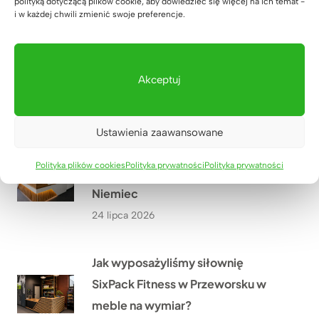
polityką dotyczącą plików cookie, aby dowiedzieć się więcej na ich temat -
i w każdej chwili zmienić swoje preferencje.
Jak stworzyliśmy szafę biurową z
miejscem na drukarkę i dokumenty
dla biura nieruchomości w
Akceptuj
Warszawie?
27 lipca 2026
Ustawienia zaawansowane
Lada recepcyjna z podświetleniem
Polityka plików cookies
Polityka prywatności
Polityka prywatności
LED dla firmy HÖLSCHER z
Niemiec
24 lipca 2026
Jak wyposażyliśmy siłownię
SixPack Fitness w Przeworsku w
meble na wymiar?