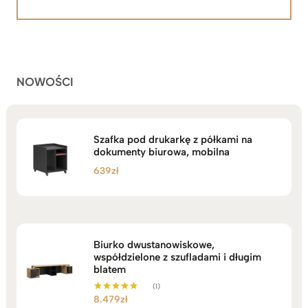
5.00
na 5
od
na
2.199zł
podstawie
do
ocen
klientów
2.749zł
NOWOŚCI
Szafka pod drukarkę z półkami na
dokumenty biurowa, mobilna
639
zł
Biurko dwustanowiskowe,
współdzielone z szufladami i długim
blatem
(1)
8.479
zł
Oceniono
5.00