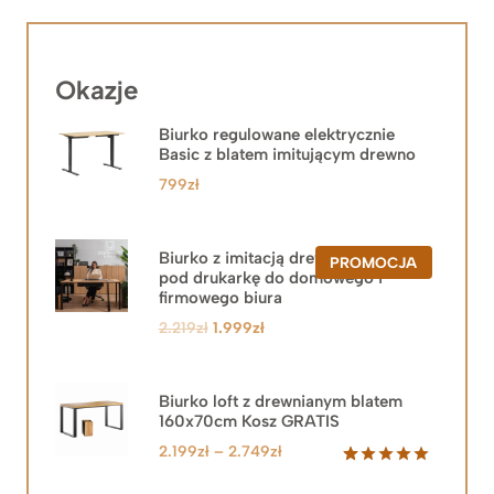
Okazje
Biurko regulowane elektrycznie
Basic z blatem imitującym drewno
799
zł
Biurko z imitacją drewna z szafką
PRODUKT
PROMOCJA
pod drukarkę do domowego i
W
PROMOCJ
firmowego biura
Pierwotna
Aktualna
2.219
zł
1.999
zł
cena
cena
wynosiła:
wynosi:
2.219zł.
1.999zł.
Biurko loft z drewnianym blatem
160x70cm Kosz GRATIS
Zakres
2.199
zł
–
2.749
zł
cen:
Oceniony
92