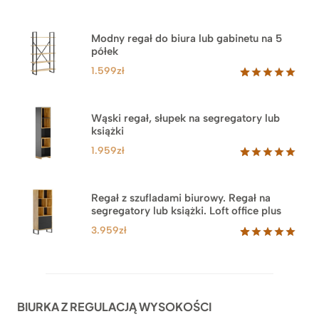
Modny regał do biura lub gabinetu na 5
półek
1.599
zł
Oceniony
46
5.00
na 5
na
Wąski regał, słupek na segregatory lub
podstawie
książki
ocen
klientów
1.959
zł
Oceniony
35
5.00
na 5
na
Regał z szufladami biurowy. Regał na
podstawie
segregatory lub książki. Loft office plus
ocen
klientów
3.959
zł
Oceniony
45
5.00
na 5
na
podstawie
ocen
BIURKA Z REGULACJĄ WYSOKOŚCI
klientów