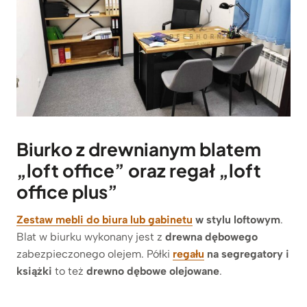
Biurko z drewnianym blatem
„loft office” oraz regał „loft
office plus”
Zestaw mebli do biura lub gabinetu
w stylu loftowym
.
Blat w biurku wykonany jest z
drewna dębowego
zabezpieczonego olejem. Półki
regału
na segregatory i
książki
to też
drewno dębowe olejowane
.