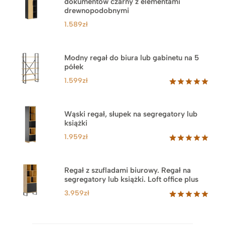
dokumentów czarny z elementami
drewnopodobnymi
1.589
zł
Modny regał do biura lub gabinetu na 5
półek
1.599
zł
Oceniony
46
5.00
na 5
na
Wąski regał, słupek na segregatory lub
podstawie
książki
ocen
klientów
1.959
zł
Oceniony
35
5.00
na 5
na
Regał z szufladami biurowy. Regał na
podstawie
segregatory lub książki. Loft office plus
ocen
klientów
3.959
zł
Oceniony
45
5.00
na 5
na