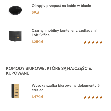
na
Okrągły przepust na kable w blacie
podstawie
ocen
59
zł
klientów
Czarny, mobilny kontener z szufladami
Loft Office
1.259
zł
Oceniony
52
5.00
na 5
na
podstawie
ocen
KOMODY BIUROWE, KTÓRE SĄ NAJCZĘŚCIEJ
klientów
KUPOWANE
Wysoka szafka biurowa na dokumenty 5
szuflad
1.479
zł
Oceniony
1
5.00
na 5
na