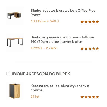
Oceniony
1
5.00
na 5
na
Biurko dębowe biurowe Loft Office Plus
podstawie
Prawe
oceny
klienta
Zakres
3.999
zł
–
4.549
zł
cen:
Oceniony
71
5.00
na 5
od
na
3.999zł
Biurko ergonomiczne do pracy loftowe
podstawie
140x70cm z drewnianym blatem
do
ocen
klientów
4.549zł
Zakres
1.999
zł
–
2.749
zł
cen:
Oceniony
92
5.00
na 5
od
na
1.999zł
podstawie
do
ocen
ULUBIONE AKCESORIA DO BIUREK
klientów
2.749zł
Kosz na śmieci do biura wykonany z
drewna
299
zł
Oceniony
33
5.00
na 5