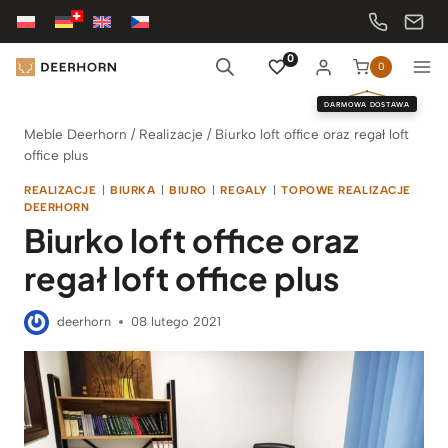
Przejdź
do
treści
0
0
DARMOWA DOSTAWA
Meble Deerhorn
/
Realizacje
/
Biurko loft office oraz regał loft
office plus
REALIZACJE
|
BIURKA
|
BIURO
|
REGALY
|
TOPOWE REALIZACJE
DEERHORN
Biurko loft office oraz
regał loft office plus
deerhorn
08 lutego 2021