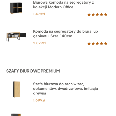
Biurowa komoda na segregatory z
podstawie
kolekcji Modern Office
oceny
klienta
1.479
zł
Oceniony
18
5.00
na 5
na
Komoda na segregatory do biura lub
podstawie
gabinetu. Szer. 140cm
ocen
klientów
2.829
zł
Oceniony
42
5.00
na 5
na
podstawie
ocen
SZAFY BIUROWE PREMIUM
klientów
Szafa biurowa do archiwizacji
dokumentów, dwudrzwiowa, imitacja
drewna
1.699
zł