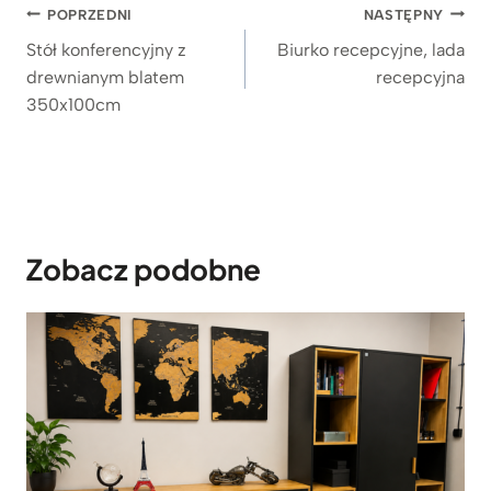
Nawigacja
POPRZEDNI
NASTĘPNY
wpisu
Stół konferencyjny z
Biurko recepcyjne, lada
drewnianym blatem
recepcyjna
350x100cm
Zobacz podobne