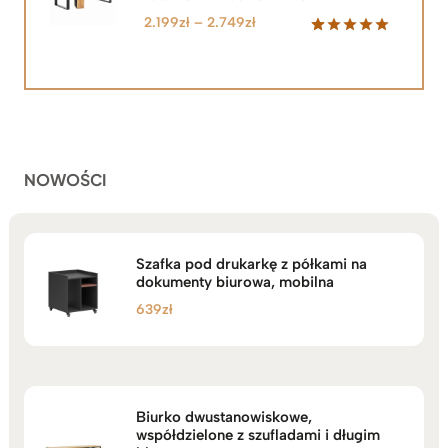
Zakres
2.199
zł
–
2.749
zł
cen:
Oceniony
92
5.00
na 5
od
na
2.199zł
podstawie
do
ocen
klientów
2.749zł
NOWOŚCI
Szafka pod drukarkę z półkami na
dokumenty biurowa, mobilna
639
zł
Biurko dwustanowiskowe,
współdzielone z szufladami i długim