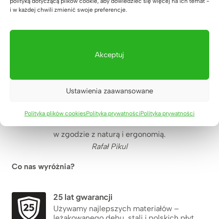
polityką dotyczącą plików cookie, aby dowiedzieć się więcej na ich temat -
14 lipca 2026
i w każdej chwili zmienić swoje preferencje.
Akceptuj
Ustawienia zaawansowane
TWORZYMY LEPSZĄ PRZESTRZEŃ DO PRACY
Polityka plików cookies
Polityka prywatności
Polityka prywatności
BIUROWEJ
w zgodzie z naturą i ergonomią.
Rafał Pikul
Co nas wyróżnia?
25 lat gwarancji
Używamy najlepszych materiałów –
leżakowanego dębu, stali i polskich płyt