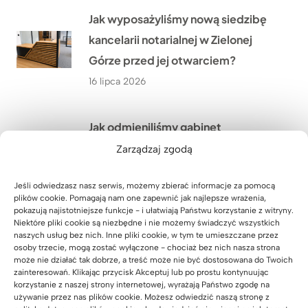
Jak wyposażyliśmy nową siedzibę
kancelarii notarialnej w Zielonej
Górze przed jej otwarciem?
16 lipca 2026
Jak odmieniliśmy gabinet
fizjoterapii Hanas w Biłgoraju
Zarządzaj zgodą
dzięki nowym meblom na wymiar?
Jeśli odwiedzasz nasz serwis, możemy zbierać informacje za pomocą
15 lipca 2026
plików cookie. Pomagają nam one zapewnić jak najlepsze wrażenia,
pokazują najistotniejsze funkcje - i ułatwiają Państwu korzystanie z witryny.
Niektóre pliki cookie są niezbędne i nie możemy świadczyć wszystkich
Dlaczego Pani Anna z firmy Dotacje
naszych usług bez nich. Inne pliki cookie, w tym te umieszczane przez
osoby trzecie, mogą zostać wyłączone - chociaż bez nich nasza strona
Rolnicze ze Szczecina postawiła na
może nie działać tak dobrze, a treść może nie być dostosowana do Twoich
zainteresowań. Klikając przycisk Akceptuj lub po prostu kontynuując
drewniane biurko do swojego
korzystanie z naszej strony internetowej, wyrażają Państwo zgodę na
gabinetu?
używanie przez nas plików cookie. Możesz odwiedzić naszą stronę z