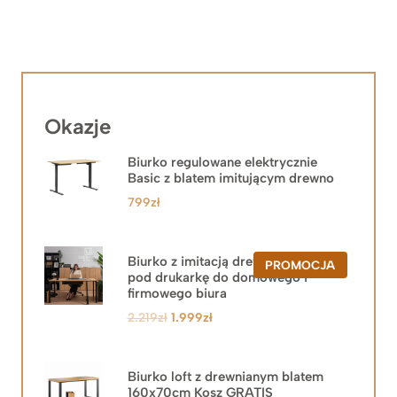
Okazje
Biurko regulowane elektrycznie
Basic z blatem imitującym drewno
799
zł
Biurko z imitacją drewna z szafką
PRODUKT
PROMOCJA
pod drukarkę do domowego i
W
PROMOCJ
firmowego biura
Pierwotna
Aktualna
2.219
zł
1.999
zł
cena
cena
wynosiła:
wynosi:
2.219zł.
1.999zł.
Biurko loft z drewnianym blatem
160x70cm Kosz GRATIS