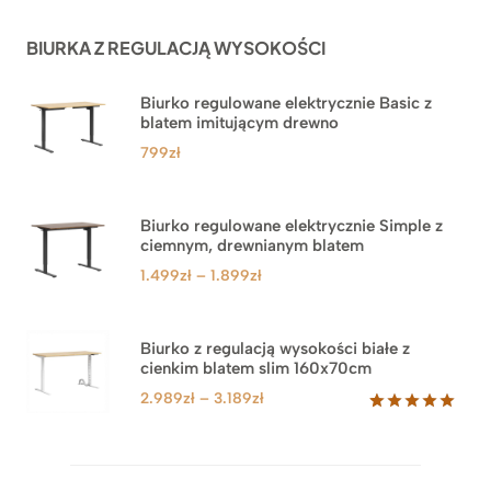
podstawie
ocen
BIURKA Z REGULACJĄ WYSOKOŚCI
klientów
Biurko regulowane elektrycznie Basic z
blatem imitującym drewno
799
zł
Biurko regulowane elektrycznie Simple z
ciemnym, drewnianym blatem
Zakres
1.499
zł
–
1.899
zł
cen:
od
1.499zł
Biurko z regulacją wysokości białe z
cienkim blatem slim 160x70cm
do
1.899zł
Zakres
2.989
zł
–
3.189
zł
cen:
Oceniony
8
5.00
na 5
od
na
2.989zł
podstawie