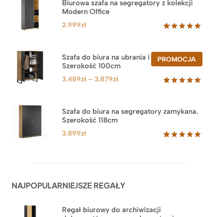
Biurowa szafa na segregatory z kolekcji
Modern Office
2.999
zł
Oceniony
47
5.00
na 5
na
Szafa do biura na ubrania i segregatory.
PROD
PROMOCJA
podstawie
Szerokość 100cm
W
ocen
PROM
klientów
Zakres
3.489
zł
–
3.879
zł
cen:
Oceniony
44
5.00
na 5
od
na
3.489zł
Szafa do biura na segregatory zamykana.
podstawie
Szerokość 118cm
do
ocen
klientów
3.879zł
3.899
zł
Oceniony
62
5.00
na 5
na
podstawie
ocen
NAJPOPULARNIEJSZE REGAŁY
klientów
Regał biurowy do archiwizacji