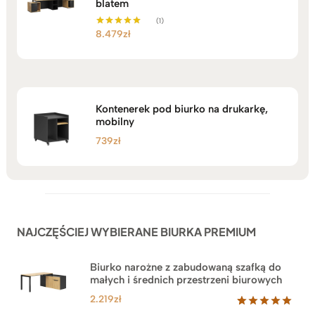
blatem
(1)
8.479
zł
Oceniono
5.00
na 5
Kontenerek pod biurko na drukarkę,
mobilny
739
zł
NAJCZĘŚCIEJ WYBIERANE BIURKA PREMIUM
Biurko narożne z zabudowaną szafką do
małych i średnich przestrzeni biurowych
2.219
zł