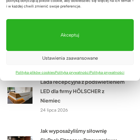
polityką dotyczącą plików cookie, aby dowiedzieć się więcej na ich temat -
28 lipca 2026
i w każdej chwili zmienić swoje preferencje.
Jak stworzyliśmy szafę biurową z
miejscem na drukarkę i dokumenty
Akceptuj
dla biura nieruchomości w
Warszawie?
Ustawienia zaawansowane
27 lipca 2026
Polityka plików cookies
Polityka prywatności
Polityka prywatności
Lada recepcyjna z podświetleniem
LED dla firmy HÖLSCHER z
Niemiec
24 lipca 2026
Jak wyposażyliśmy siłownię