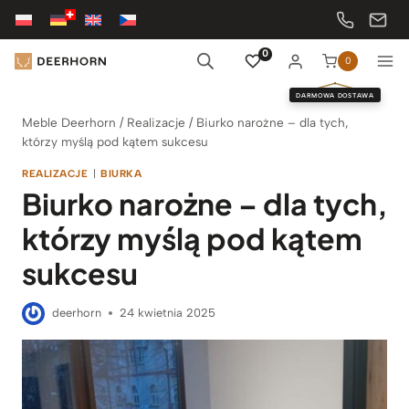
Przejdź
do
treści
0
0
DARMOWA DOSTAWA
Meble Deerhorn
/
Realizacje
/
Biurko narożne – dla tych,
którzy myślą pod kątem sukcesu
REALIZACJE
|
BIURKA
Biurko narożne – dla tych,
którzy myślą pod kątem
sukcesu
deerhorn
24 kwietnia 2025