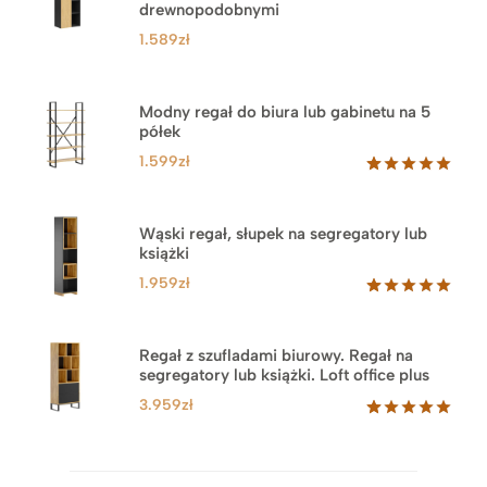
drewnopodobnymi
1.589
zł
Modny regał do biura lub gabinetu na 5
półek
1.599
zł
Oceniony
46
5.00
na 5
na
Wąski regał, słupek na segregatory lub
podstawie
książki
ocen
klientów
1.959
zł
Oceniony
35
5.00
na 5
na
Regał z szufladami biurowy. Regał na
podstawie
segregatory lub książki. Loft office plus
ocen
klientów
3.959
zł
Oceniony
45
5.00
na 5
na
podstawie