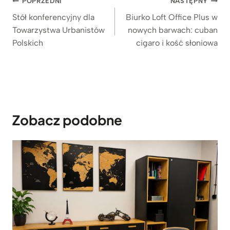
Nawigacja
POPRZEDNI
NASTĘPNY
e
wpisu
Stół konferencyjny dla
Biurko Loft Office Plus w
n
Towarzystwa Urbanistów
nowych barwach: cuban
:
Polskich
cigaro i kość słoniowa
o
d
4
.
5
5
9
Zobacz podobne
z
ł
d
o
4
.
9
9
9
z