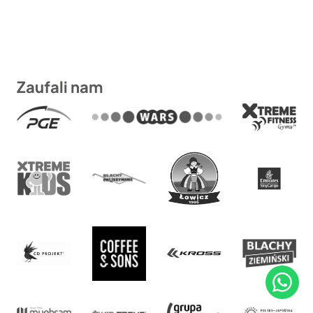
klientów
3.189zł
Zaufali nam