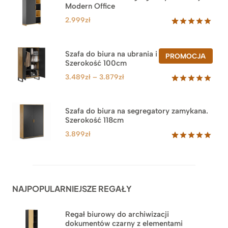
Modern Office
2.999
zł
Oceniony
47
5.00
na 5
na
Szafa do biura na ubrania i segregatory.
PROD
PROMOCJA
podstawie
Szerokość 100cm
W
ocen
PROM
klientów
Zakres
3.489
zł
–
3.879
zł
cen:
Oceniony
44
5.00
na 5
od
na
3.489zł
Szafa do biura na segregatory zamykana.
podstawie
Szerokość 118cm
do
ocen
klientów
3.879zł
3.899
zł
Oceniony
62
5.00
na 5
na
podstawie
ocen
NAJPOPULARNIEJSZE REGAŁY
klientów
Regał biurowy do archiwizacji
dokumentów czarny z elementami