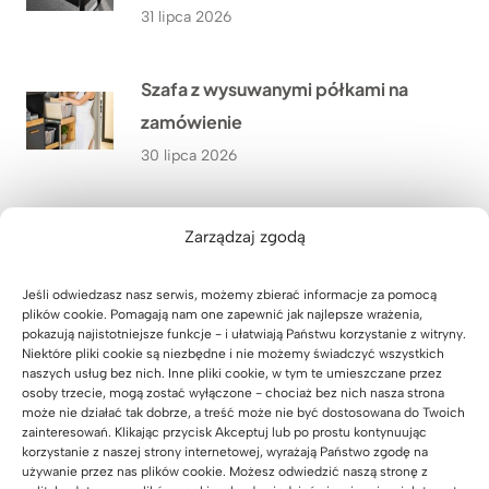
31 lipca 2026
Szafa z wysuwanymi półkami na
zamówienie
30 lipca 2026
Meble dla szkoły językowej Lucky
Zarządzaj zgodą
Academy w Biłgoraju – przestrzeń,
która wspiera naukę
Jeśli odwiedzasz nasz serwis, możemy zbierać informacje za pomocą
plików cookie. Pomagają nam one zapewnić jak najlepsze wrażenia,
29 lipca 2026
pokazują najistotniejsze funkcje - i ułatwiają Państwu korzystanie z witryny.
Niektóre pliki cookie są niezbędne i nie możemy świadczyć wszystkich
naszych usług bez nich. Inne pliki cookie, w tym te umieszczane przez
osoby trzecie, mogą zostać wyłączone - chociaż bez nich nasza strona
Meble biurowe dla Kancelarii
może nie działać tak dobrze, a treść może nie być dostosowana do Twoich
Adwokackiej Adwokat Marty
zainteresowań. Klikając przycisk Akceptuj lub po prostu kontynuując
korzystanie z naszej strony internetowej, wyrażają Państwo zgodę na
Giezowskiej w Zielonej Górze
używanie przez nas plików cookie. Możesz odwiedzić naszą stronę z