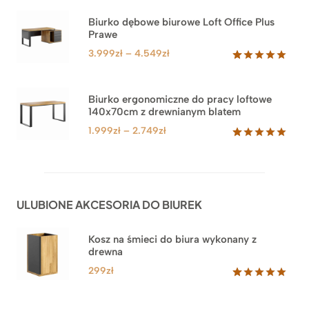
5.00
na 5
na
Biurko dębowe biurowe Loft Office Plus
podstawie
Prawe
oceny
klienta
Zakres
3.999
zł
–
4.549
zł
cen:
Oceniony
71
5.00
na 5
od
na
3.999zł
Biurko ergonomiczne do pracy loftowe
podstawie
140x70cm z drewnianym blatem
do
ocen
klientów
4.549zł
Zakres
1.999
zł
–
2.749
zł
cen:
Oceniony
92
5.00
na 5
od
na
1.999zł
podstawie
do
ocen
ULUBIONE AKCESORIA DO BIUREK
klientów
2.749zł
Kosz na śmieci do biura wykonany z
drewna
299
zł
Oceniony
33
5.00
na 5