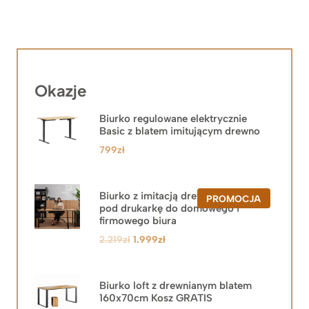
Okazje
Biurko regulowane elektrycznie
Basic z blatem imitującym drewno
799
zł
Biurko z imitacją drewna z szafką
PRODUKT
PROMOCJA
pod drukarkę do domowego i
W
PROMOCJ
firmowego biura
Pierwotna
Aktualna
2.219
zł
1.999
zł
cena
cena
wynosiła:
wynosi:
2.219zł.
1.999zł.
Biurko loft z drewnianym blatem
160x70cm Kosz GRATIS