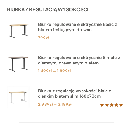
ocen
BIURKA Z REGULACJĄ WYSOKOŚCI
klientów
Biurko regulowane elektrycznie Basic z
blatem imitującym drewno
799
zł
Biurko regulowane elektrycznie Simple z
ciemnym, drewnianym blatem
Zakres
1.499
zł
–
1.899
zł
cen:
od
1.499zł
Biurko z regulacją wysokości białe z
cienkim blatem slim 160x70cm
do
1.899zł
Zakres
2.989
zł
–
3.189
zł
cen:
Oceniony
8
5.00
na 5
od
na
2.989zł
podstawie
do
ocen