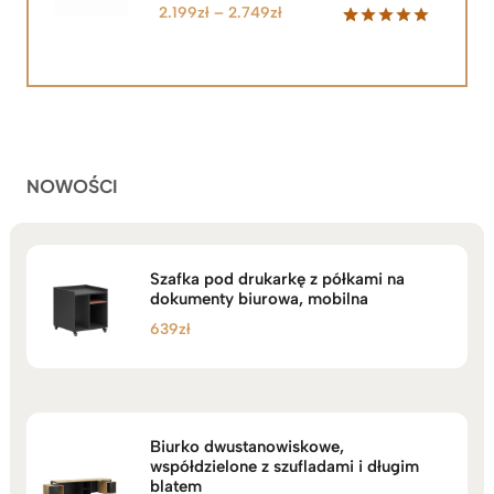
Zakres
2.199
zł
–
2.749
zł
cen:
Oceniony
92
5.00
na 5
od
na
2.199zł
podstawie
do
ocen
klientów
2.749zł
NOWOŚCI
Szafka pod drukarkę z półkami na
dokumenty biurowa, mobilna
639
zł
Biurko dwustanowiskowe,
współdzielone z szufladami i długim
blatem