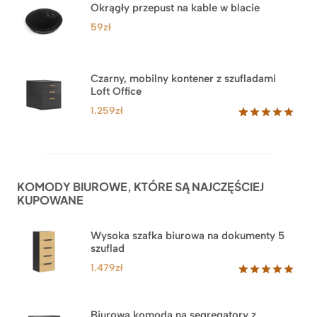
na
Okrągły przepust na kable w blacie
podstawie
ocen
59
zł
klientów
Czarny, mobilny kontener z szufladami
Loft Office
1.259
zł
Oceniony
52
5.00
na 5
na
podstawie
ocen
KOMODY BIUROWE, KTÓRE SĄ NAJCZĘŚCIEJ
klientów
KUPOWANE
Wysoka szafka biurowa na dokumenty 5
szuflad
1.479
zł
Oceniony
1
5.00
na 5
na
Biurowa komoda na segregatory z