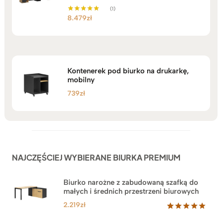
(1)
8.479
zł
Oceniono
5.00
na 5
Kontenerek pod biurko na drukarkę,
mobilny
739
zł
NAJCZĘŚCIEJ WYBIERANE BIURKA PREMIUM
Biurko narożne z zabudowaną szafką do
małych i średnich przestrzeni biurowych
2.219
zł
Oceniony
1