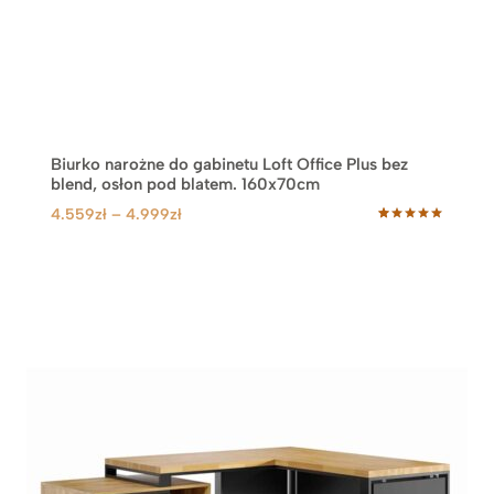
Biurko narożne do gabinetu Loft Office Plus bez
blend, osłon pod blatem. 160x70cm
Z
4.559
zł
–
4.999
zł
Oceniony
57
a
5.00
na 5
k
na
podstawie
r
ocen
klientów
e
s
c
e
n
:
o
d