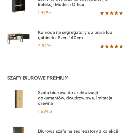
podstawie
kolekcji Modern Office
oceny
klienta
1.479
zł
Oceniony
18
5.00
na 5
na
Komoda na segregatory do biura lub
podstawie
gabinetu. Szer. 140cm
ocen
klientów
2.829
zł
Oceniony
42
5.00
na 5
na
podstawie
ocen
SZAFY BIUROWE PREMIUM
klientów
Szafa biurowa do archiwizacji
dokumentów, dwudrzwiowa, imitacja
drewna
1.699
zł
Biurowa szafa na segregatory z kolekcji