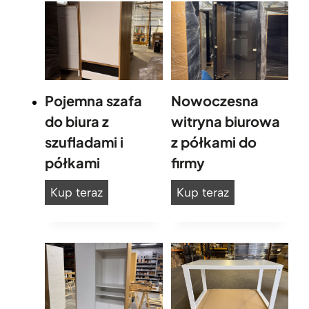
Pojemna szafa
Nowoczesna
do biura z
witryna biurowa
szufladami i
z półkami do
półkami
firmy
P
N
Kup teraz
Kup teraz
o
o
j
w
e
o
m
c
n
z
a
e