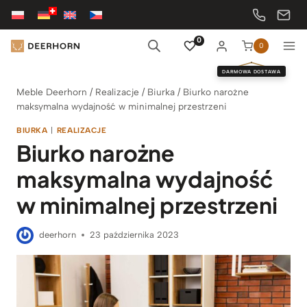
Przejdź
do
treści
0
0
DARMOWA DOSTAWA
Meble Deerhorn
/
Realizacje
/
Biurka
/
Biurko narożne
maksymalna wydajność w minimalnej przestrzeni
BIURKA
|
REALIZACJE
Biurko narożne
maksymalna wydajność
w minimalnej przestrzeni
deerhorn
23 października 2023