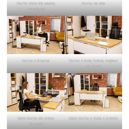
biurko białe dla osoby
biurko na lata
pracującej
biurko z drewna
biurko z dużą ilością miejsca
na blacie
białe biurko do pracy
białe biurko z płytą z przodu
biurowej