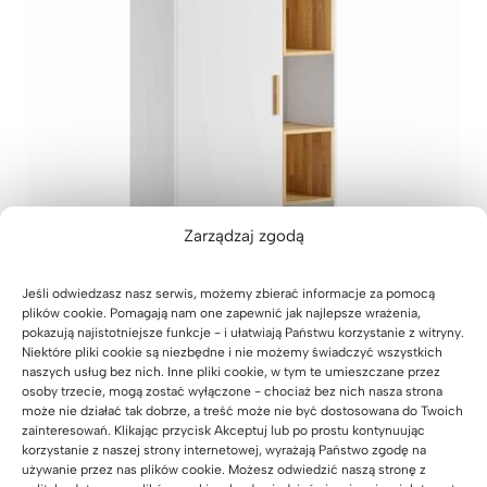
Zarządzaj zgodą
Jeśli odwiedzasz nasz serwis, możemy zbierać informacje za pomocą
plików cookie. Pomagają nam one zapewnić jak najlepsze wrażenia,
pokazują najistotniejsze funkcje - i ułatwiają Państwu korzystanie z witryny.
Biała biurowa szafa na segregatory z kolekcji
Niektóre pliki cookie są niezbędne i nie możemy świadczyć wszystkich
„Modern office”
naszych usług bez nich. Inne pliki cookie, w tym te umieszczane przez
osoby trzecie, mogą zostać wyłączone - chociaż bez nich nasza strona
2.999
zł
może nie działać tak dobrze, a treść może nie być dostosowana do Twoich
Oceniony
10
zainteresowań. Klikając przycisk Akceptuj lub po prostu kontynuując
5.00
na 5
korzystanie z naszej strony internetowej, wyrażają Państwo zgodę na
na
używanie przez nas plików cookie. Możesz odwiedzić naszą stronę z
podstawie