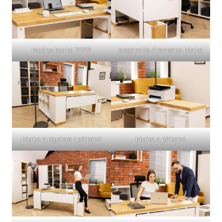
modne biurko 2023
eleganckie drewniane biurko
biurko z regałem i półkami
biurko z półkami