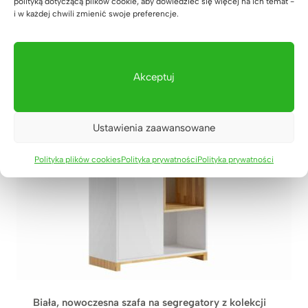
polityką dotyczącą plików cookie, aby dowiedzieć się więcej na ich temat -
ocen
i w każdej chwili zmienić swoje preferencje.
klientów
Akceptuj
Ustawienia zaawansowane
Polityka plików cookies
Polityka prywatności
Polityka prywatności
Biała, nowoczesna szafa na segregatory z kolekcji