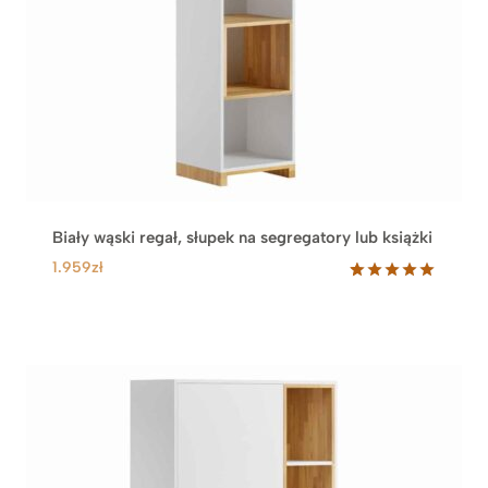
Biały wąski regał, słupek na segregatory lub książki
1.959
zł
Oceniony
9
5.00
na 5
na
podstawie
ocen
klientów