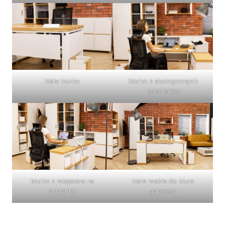
białe biurko
biurko z ekologicznych
materiałów
biurko z miejscem na
białe meble do biura
drukarkę
gabinetu