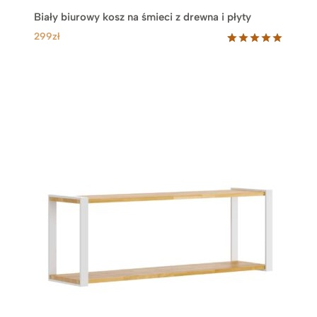
.
9
Biały biurowy kosz na śmieci z drewna i płyty
4
z
7
ł
299
zł
9
.
Oceniony
1
5.00
na 5
z
na
ł
podstawie
.
oceny
klienta