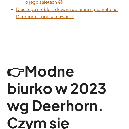
o jego zaletach 😃
Dlaczego meble z drewna do biura i gabinetu od
Deerhorn – podsumowanie.
👉
Modne
biurko w 2023
wg Deerhorn.
Czym się