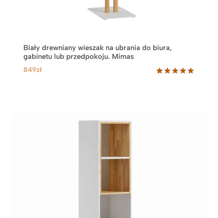
Biały drewniany wieszak na ubrania do biura,
gabinetu lub przedpokoju. Mimas
849
zł
Oceniony
1
5.00
na 5
na
podstawie
oceny
klienta