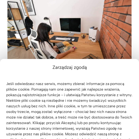
Zarządzaj zgodą
Jeśli odwiedzasz nasz serwis, możemy zbierać informacje za pomocą
Tagi
plików cookie. Pomagają nam one zapewnić jak najlepsze wrażenia,
#
LOFT OFFICE PLUS
wpisu:
pokazują najistotniejsze funkcje - i ułatwiają Państwu korzystanie z witryny.
Niektóre pliki cookie są niezbędne i nie możemy świadczyć wszystkich
naszych usług bez nich. Inne pliki cookie, w tym te umieszczane przez
Nawigacja
osoby trzecie, mogą zostać wyłączone - chociaż bez nich nasza strona
POPRZEDNI
NASTĘPNY
może nie działać tak dobrze, a treść może nie być dostosowana do Twoich
wpisu
Stolik pomocniczy do
Twój nowy wymiar pracy
zainteresowań. Klikając przycisk Akceptuj lub po prostu kontynuując
korzystanie z naszej strony internetowej, wyrażają Państwo zgodę na
kanapy na książkę, laptop
– eleganckie biurko
używanie przez nas plików cookie. Możesz odwiedzić naszą stronę z
lub kawę
regulowane