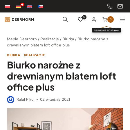
Przejdź
do
treści
0
0
DARMOWA DOSTAWA
Meble Deerhorn
/
Realizacje
/
Biurka
/
Biurko narożne z
drewnianym blatem loft office plus
BIURKA
|
REALIZACJE
Biurko narożne z
drewnianym blatem loft
office plus
Rafał Pikul
02 września 2021