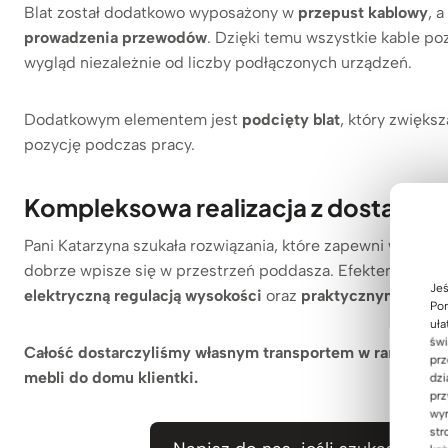
Blat został dodatkowo wyposażony w
przepust kablowy
, 
prowadzenia przewodów
. Dzięki temu wszystkie kable p
wygląd niezależnie od liczby podłączonych urządzeń.
Dodatkowym elementem jest
podcięty blat
, który zwięks
pozycję podczas pracy.
Kompleksowa realizacja z dostawą 
Pani Katarzyna szukała rozwiązania, które zapewni wygodę
dobrze wpisze się w przestrzeń poddasza. Efektem jest
n
Jeś
elektryczną regulacją wysokości
oraz
praktycznymi rozwią
Pom
uła
świ
Całość dostarczyliśmy własnym transportem w ramach flot
prz
mebli do domu klientki.
dzi
prz
wyr
str