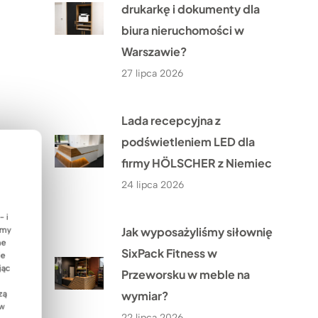
drukarkę i dokumenty dla
biura nieruchomości w
Warszawie?
27 lipca 2026
Lada recepcyjna z
podświetleniem LED dla
firmy HÖLSCHER z Niemiec
24 lipca 2026
- i
Jak wyposażyliśmy siłownię
emy
ne
SixPack Fitness w
ie
jąc
Przeworsku w meble na
wymiar?
zą
 w
22 lipca 2026