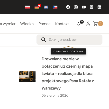
0
a wymiar
Wiedza
Pomoc
Kontakt
0
Wyszukiwarka
produktów
DARMOWA DOSTAWA
Drewniane meble w
połączeniu z czernią i mapa
świata – realizacja dla biura
projektowego Pana Rafała z
Warszawy
06 sierpnia 2026