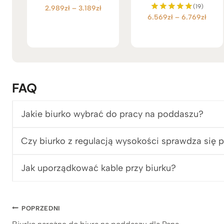
(19)
Z
2.989
zł
–
3.189
zł
Oceniono
Z
6.569
zł
–
6.769
zł
5.00
Oceniono
a
na 5
5.00
a
k
na 5
k
r
r
e
e
s
s
c
c
FAQ
e
e
n
n
:
Jakie biurko wybrać do pracy na poddaszu?
:
o
o
d
d
Czy biurko z regulacją wysokości sprawdza się 
2
6
.
.
9
Jak uporządkować kable przy biurku?
5
8
6
9
9
z
z
Nawigacja
ł
POPRZEDNI
ł
d