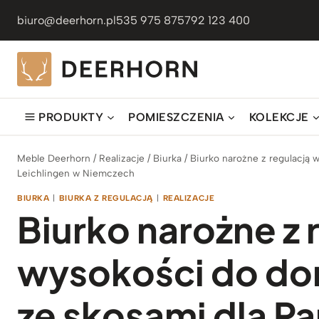
Przejdź
biuro@deerhorn.pl
535 975 875
792 123 400
do
treści
PRODUKTY
POMIESZCZENIA
KOLEKCJE
Meble Deerhorn
/
Realizacje
/
Biurka
/
Biurko narożne z regulacją 
Leichlingen w Niemczech
BIURKA
|
BIURKA Z REGULACJĄ
|
REALIZACJE
Biurko narożne z 
wysokości do d
ze skosami dla Pa