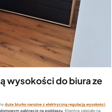
ją wysokości do biura ze
śmy
duże biurko narożne z elektryczną regulacją wysokości
,
domowym gabinecie na poddaszu
. Klientce zależało na