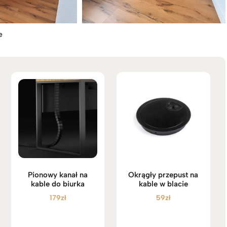
e
Pionowy kanał na
Okrągły przepust na
kable do biurka
kable w blacie
179
zł
59
zł