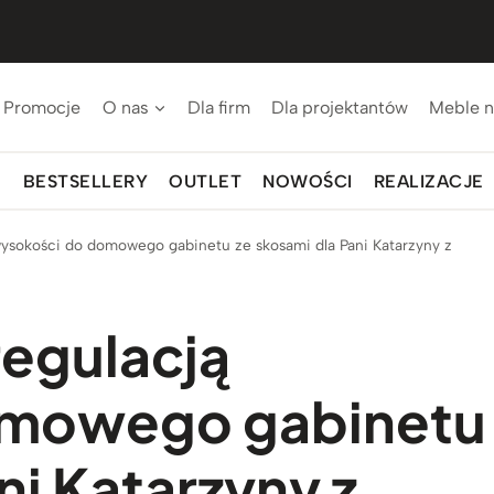
Promocje
O nas
Dla firm
Dla projektantów
Meble n
BESTSELLERY
OUTLET
NOWOŚCI
REALIZACJE
wysokości do domowego gabinetu ze skosami dla Pani Katarzyny z
regulacją
omowego gabinetu
ni Katarzyny z