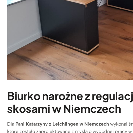
Biurko narożne z regulac
skosami w Niemczech
Dla
Pani Katarzyny z Leichlingen w Niemczech
wykonali
które zostało zaprojektowane z myślą o wygodnej pracy w