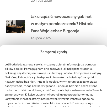
20 lipca 2026
Jak urządzić nowoczesny gabinet
w małym pomieszczeniu? Historia
Pana Wojciecha z Biłgoraja
19 lipca 2026
Zarządzaj zgodą
Jak dopasowaliśmy biurko
regulowane do wnęki w domu Pana
Jeśli odwiedzasz nasz serwis, możemy zbierać informacje za pomocą
Grzegorza niedaleko Rzeszowa?
plików cookie. Pomagają nam one zapewnić jak najlepsze wrażenia,
pokazują najistotniejsze funkcje - i ułatwiają Państwu korzystanie z witryny.
18 lipca 2026
Niektóre pliki cookie są niezbędne i nie możemy świadczyć wszystkich
naszych usług bez nich. Inne pliki cookie, w tym te umieszczane przez
osoby trzecie, mogą zostać wyłączone - chociaż bez nich nasza strona
może nie działać tak dobrze, a treść może nie być dostosowana do Twoich
Jak stworzyliśmy duże stanowisko
zainteresowań. Klikając przycisk Akceptuj lub po prostu kontynuując
pracy dla 4 osób w firmie WOMAR
korzystanie z naszej strony internetowej, wyrażają Państwo zgodę na
używanie przez nas plików cookie. Możesz odwiedzić naszą stronę z
HVAC w Krakowie?