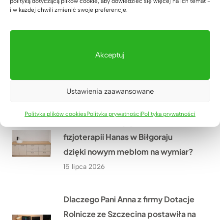
polityką dotyczącą plików cookie, aby dowiedzieć się więcej na ich temat -
i w każdej chwili zmienić swoje preferencje.
17 lipca 2026
Jak wyposażyliśmy nową siedzibę
Akceptuj
kancelarii notarialnej w Zielonej
Górze przed jej otwarciem?
16 lipca 2026
Ustawienia zaawansowane
Polityka plików cookies
Polityka prywatności
Polityka prywatności
Jak odmieniliśmy gabinet
fizjoterapii Hanas w Biłgoraju
dzięki nowym meblom na wymiar?
15 lipca 2026
Dlaczego Pani Anna z firmy Dotacje
Rolnicze ze Szczecina postawiła na