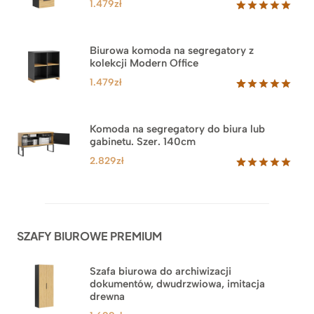
1.479
zł
Oceniony
1
5.00
na 5
na
Biurowa komoda na segregatory z
podstawie
kolekcji Modern Office
oceny
klienta
1.479
zł
Oceniony
18
5.00
na 5
na
Komoda na segregatory do biura lub
podstawie
gabinetu. Szer. 140cm
ocen
klientów
2.829
zł
Oceniony
42
5.00
na 5
na
podstawie
ocen
SZAFY BIUROWE PREMIUM
klientów
Szafa biurowa do archiwizacji
dokumentów, dwudrzwiowa, imitacja
drewna