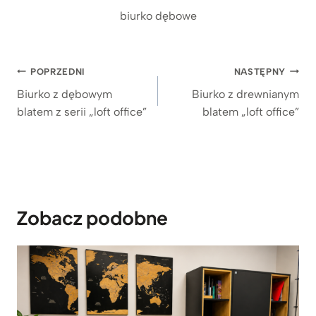
biurko dębowe
Nawigacja
POPRZEDNI
NASTĘPNY
wpisu
Biurko z dębowym
Biurko z drewnianym
blatem z serii „loft office”
blatem „loft office”
Zobacz podobne