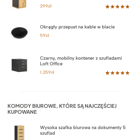
299
zł
Oceniony
33
5.00
na 5
na
Okrągły przepust na kable w blacie
podstawie
ocen
59
zł
klientów
Czarny, mobilny kontener z szufladami
Loft Office
1.259
zł
Oceniony
52
5.00
na 5
na
podstawie
ocen
KOMODY BIUROWE, KTÓRE SĄ NAJCZĘŚCIEJ
klientów
KUPOWANE
Wysoka szafka biurowa na dokumenty 5
szuflad