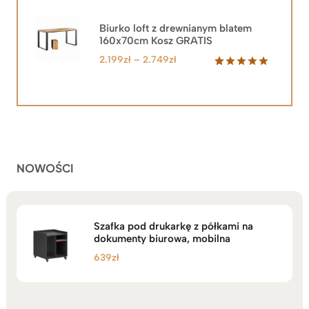
wynosiła:
wynosi:
2.219zł.
1.999zł.
Biurko loft z drewnianym blatem
160x70cm Kosz GRATIS
Zakres
2.199
zł
–
2.749
zł
cen:
Oceniony
92
5.00
na 5
od
na
2.199zł
podstawie
do
ocen
klientów
2.749zł
NOWOŚCI
Szafka pod drukarkę z półkami na
dokumenty biurowa, mobilna
639
zł