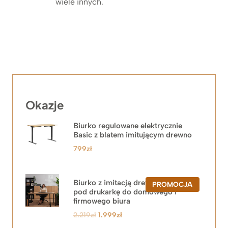
wiele innych.
Okazje
Biurko regulowane elektrycznie
Basic z blatem imitującym drewno
799
zł
Biurko z imitacją drewna z szafką
PRODUKT
PROMOCJA
pod drukarkę do domowego i
W
PROMOCJ
firmowego biura
Pierwotna
Aktualna
2.219
zł
1.999
zł
cena
cena