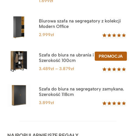
1.699
zł
Biurowa szafa na segregatory z kolekcji
Modern Office
2.999
zł
Oceniony
47
5.00
na 5
na
Szafa do biura na ubrania i segregatory.
PROD
PROMOCJA
podstawie
Szerokość 100cm
W
ocen
PROM
klientów
Zakres
3.489
zł
–
3.879
zł
cen:
Oceniony
44
5.00
na 5
od
na
3.489zł
Szafa do biura na segregatory zamykana.
podstawie
Szerokość 118cm
do
ocen
klientów
3.879zł
3.899
zł
Oceniony
62
5.00
na 5
na
podstawie
ocen
NAJPOPULARNIEJSZE REGAŁY
klientów