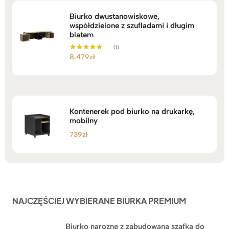
Biurko dwustanowiskowe,
współdzielone z szufladami i długim
blatem
(1)
8.479
zł
Oceniono
5.00
na 5
Kontenerek pod biurko na drukarkę,
mobilny
739
zł
NAJCZĘŚCIEJ WYBIERANE BIURKA PREMIUM
Biurko narożne z zabudowaną szafką do