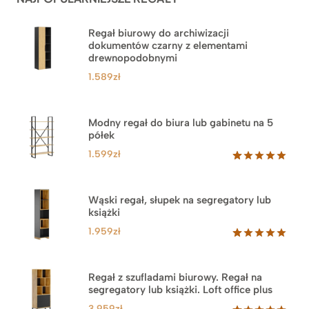
Regał biurowy do archiwizacji
dokumentów czarny z elementami
drewnopodobnymi
1.589
zł
Modny regał do biura lub gabinetu na 5
półek
1.599
zł
Oceniony
46
5.00
na 5
na
Wąski regał, słupek na segregatory lub
podstawie
książki
ocen
klientów
1.959
zł
Oceniony
35
5.00
na 5
na
Regał z szufladami biurowy. Regał na
podstawie
segregatory lub książki. Loft office plus
ocen
klientów
3.959
zł