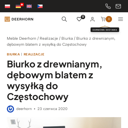
Przejdź
do
treści
0
0
DARMOWA DOSTAWA
Meble Deerhorn
/
Realizacje
/
Biurka
/
Biurko z drewnianym,
dębowym blatem z wysyłką do Częstochowy
BIURKA
|
REALIZACJE
Biurko z drewnianym,
dębowym blatem z
wysyłką do
Częstochowy
deerhorn
23 czerwca 2020