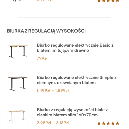
Oceniony
45
5.00
na 5
na
podstawie
ocen
BIURKA Z REGULACJĄ WYSOKOŚCI
klientów
Biurko regulowane elektrycznie Basic z
blatem imitującym drewno
799
zł
Biurko regulowane elektrycznie Simple z
ciemnym, drewnianym blatem
Zakres
1.499
zł
–
1.899
zł
cen:
od
1.499zł
Biurko z regulacją wysokości białe z
cienkim blatem slim 160x70cm
do
1.899zł
Zakres
2.989
zł
–
3.189
zł
cen: