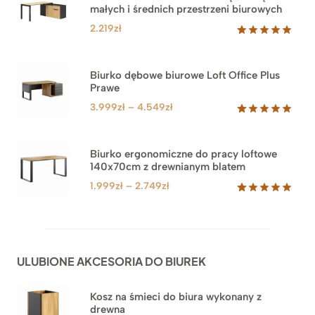
małych i średnich przestrzeni biurowych
2.219
zł
Oceniony
1
5.00
na 5
na
Biurko dębowe biurowe Loft Office Plus
podstawie
Prawe
oceny
klienta
Zakres
3.999
zł
–
4.549
zł
cen:
Oceniony
71
5.00
na 5
od
na
3.999zł
Biurko ergonomiczne do pracy loftowe
podstawie
140x70cm z drewnianym blatem
do
ocen
klientów
4.549zł
Zakres
1.999
zł
–
2.749
zł
cen:
Oceniony
92
5.00
na 5
od
na
1.999zł
podstawie
do
ocen
ULUBIONE AKCESORIA DO BIUREK
klientów
2.749zł
Kosz na śmieci do biura wykonany z
drewna