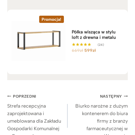
e
s
c
Promocja!
e
Półka wisząca w stylu
n
loft z drewna i metalu
:
(24)
o
P
A
669
zł
599
zł
Oceniono
d
5.00
i
k
3
na 5
e
t
.
r
u
9
w
a
9
o
l
9
t
n
z
Nawigacja
POPRZEDNI
NASTĘPNY
n
a
ł
a
c
wpisu
d
Strefa recepcyjna
Biurko narożne z dużym
c
e
o
zaprojektowana i
kontenerem do biura
e
n
4
umeblowana dla Zakładu
firmy z branży
n
a
.
Gospodarki Komunalnej
farmaceutycznej w
a
w
5