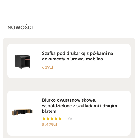
podstawie
do
ocen
klientów
2.749zł
NOWOŚCI
Szafka pod drukarkę z półkami na
dokumenty biurowa, mobilna
639
zł
Biurko dwustanowiskowe,
współdzielone z szufladami i długim
blatem
(1)
8.479
zł
Oceniono
5.00
na 5