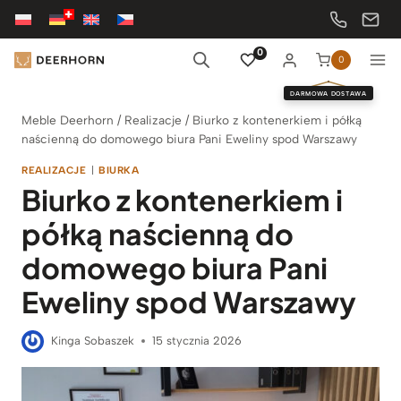
Przejdź
do
treści
0
0
DARMOWA DOSTAWA
Meble Deerhorn
/
Realizacje
/
Biurko z kontenerkiem i półką
naścienną do domowego biura Pani Eweliny spod Warszawy
REALIZACJE
|
BIURKA
Biurko z kontenerkiem i
półką naścienną do
domowego biura Pani
Eweliny spod Warszawy
Kinga Sobaszek
15 stycznia 2026