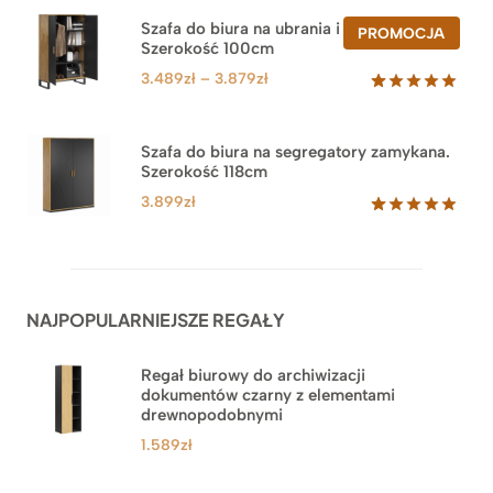
5.00
na 5
na
Szafa do biura na ubrania i segregatory.
PROD
PROMOCJA
podstawie
Szerokość 100cm
W
ocen
PROM
klientów
Zakres
3.489
zł
–
3.879
zł
cen:
Oceniony
44
5.00
na 5
od
na
3.489zł
Szafa do biura na segregatory zamykana.
podstawie
Szerokość 118cm
do
ocen
klientów
3.879zł
3.899
zł
Oceniony
62
5.00
na 5
na
podstawie
ocen
NAJPOPULARNIEJSZE REGAŁY
klientów
Regał biurowy do archiwizacji
dokumentów czarny z elementami
drewnopodobnymi
1.589
zł