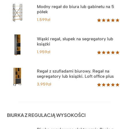
Modny regał do biura lub gabinetu na 5
półek
1.599
zł
Oceniony
46
5.00
na 5
na
Wąski regał, słupek na segregatory lub
podstawie
książki
ocen
klientów
1.959
zł
Oceniony
35
5.00
na 5
na
Regał z szufladami biurowy. Regał na
podstawie
segregatory lub książki. Loft office plus
ocen
klientów
3.959
zł
Oceniony
45
5.00
na 5
na
podstawie
ocen
BIURKA Z REGULACJĄ WYSOKOŚCI
klientów