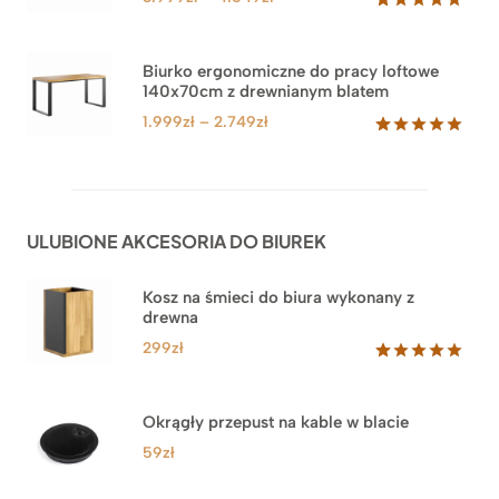
cen:
Oceniony
71
5.00
na 5
od
na
3.999zł
Biurko ergonomiczne do pracy loftowe
podstawie
140x70cm z drewnianym blatem
do
ocen
klientów
4.549zł
Zakres
1.999
zł
–
2.749
zł
cen:
Oceniony
92
5.00
na 5
od
na
1.999zł
podstawie
do
ocen
ULUBIONE AKCESORIA DO BIUREK
klientów
2.749zł
Kosz na śmieci do biura wykonany z
drewna
299
zł
Oceniony
33
5.00
na 5
na
Okrągły przepust na kable w blacie
podstawie
ocen
59
zł
klientów