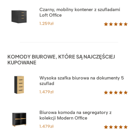
Czarny, mobilny kontener z szufladami
Loft Office
1.259
zł
Oceniony
52
5.00
na 5
na
podstawie
ocen
KOMODY BIUROWE, KTÓRE SĄ NAJCZĘŚCIEJ
klientów
KUPOWANE
Wysoka szafka biurowa na dokumenty 5
szuflad
1.479
zł
Oceniony
1
5.00
na 5
na
Biurowa komoda na segregatory z
podstawie
kolekcji Modern Office
oceny
klienta
1.479
zł
Oceniony
18