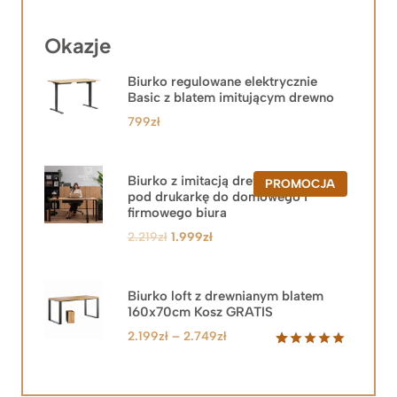
Okazje
Biurko regulowane elektrycznie
Basic z blatem imitującym drewno
799
zł
Biurko z imitacją drewna z szafką
PRODUKT
PROMOCJA
pod drukarkę do domowego i
W
PROMOCJ
firmowego biura
Pierwotna
Aktualna
2.219
zł
1.999
zł
cena
cena
wynosiła:
wynosi:
2.219zł.
1.999zł.
Biurko loft z drewnianym blatem
160x70cm Kosz GRATIS
Zakres
2.199
zł
–
2.749
zł
cen:
Oceniony
92
5.00
na 5
od
na
2.199zł