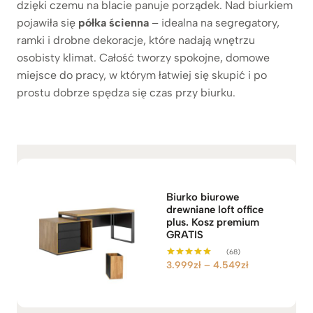
dzięki czemu na blacie panuje porządek. Nad biurkiem
pojawiła się
półka ścienna
– idealna na segregatory,
ramki i drobne dekoracje, które nadają wnętrzu
osobisty klimat. Całość tworzy spokojne, domowe
miejsce do pracy, w którym łatwiej się skupić i po
prostu dobrze spędza się czas przy biurku.
Biurko biurowe
drewniane loft office
plus. Kosz premium
GRATIS
(68)
Z
3.999
zł
–
4.549
zł
Oceniono
5.00
a
na 5
k
r