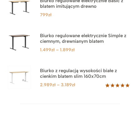
Biurko regulowane elektrycznie Basic z
blatem imitującym drewno
799
zł
Biurko regulowane elektrycznie Simple z
ciemnym, drewnianym blatem
Zakres
1.499
zł
–
1.899
zł
cen:
od
1.499zł
Biurko z regulacją wysokości białe z
cienkim blatem slim 160x70cm
do
1.899zł
Zakres
2.989
zł
–
3.189
zł
cen:
Oceniony
8
5.00
na 5
od
na
2.989zł
podstawie
do
ocen
klientów
3.189zł