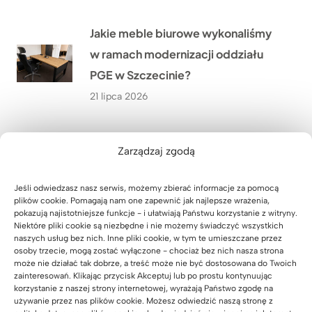
Jakie meble biurowe wykonaliśmy
w ramach modernizacji oddziału
PGE w Szczecinie?
21 lipca 2026
Co przekonało Pana Artura z
Zarządzaj zgodą
Krakowa do narożnego biurka z
dębowym blatem?
Jeśli odwiedzasz nasz serwis, możemy zbierać informacje za pomocą
plików cookie. Pomagają nam one zapewnić jak najlepsze wrażenia,
20 lipca 2026
pokazują najistotniejsze funkcje - i ułatwiają Państwu korzystanie z witryny.
Niektóre pliki cookie są niezbędne i nie możemy świadczyć wszystkich
naszych usług bez nich. Inne pliki cookie, w tym te umieszczane przez
Jak urządzić nowoczesny gabinet
osoby trzecie, mogą zostać wyłączone - chociaż bez nich nasza strona
może nie działać tak dobrze, a treść może nie być dostosowana do Twoich
w małym pomieszczeniu? Historia
zainteresowań. Klikając przycisk Akceptuj lub po prostu kontynuując
korzystanie z naszej strony internetowej, wyrażają Państwo zgodę na
Pana Wojciecha z Biłgoraja
używanie przez nas plików cookie. Możesz odwiedzić naszą stronę z