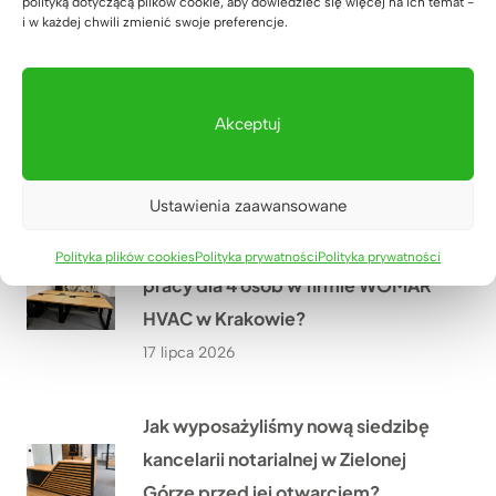
polityką dotyczącą plików cookie, aby dowiedzieć się więcej na ich temat -
19 lipca 2026
i w każdej chwili zmienić swoje preferencje.
Jak dopasowaliśmy biurko
regulowane do wnęki w domu Pana
Akceptuj
Grzegorza niedaleko Rzeszowa?
18 lipca 2026
Ustawienia zaawansowane
Jak stworzyliśmy duże stanowisko
Polityka plików cookies
Polityka prywatności
Polityka prywatności
pracy dla 4 osób w firmie WOMAR
HVAC w Krakowie?
17 lipca 2026
Jak wyposażyliśmy nową siedzibę
kancelarii notarialnej w Zielonej
Górze przed jej otwarciem?