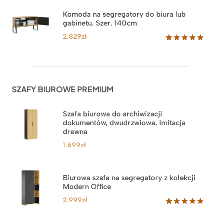
5.00
na 5
na
Komoda na segregatory do biura lub
podstawie
gabinetu. Szer. 140cm
ocen
klientów
2.829
zł
Oceniony
42
5.00
na 5
na
podstawie
ocen
SZAFY BIUROWE PREMIUM
klientów
Szafa biurowa do archiwizacji
dokumentów, dwudrzwiowa, imitacja
drewna
1.699
zł
Biurowa szafa na segregatory z kolekcji
Modern Office
2.999
zł
Oceniony
47