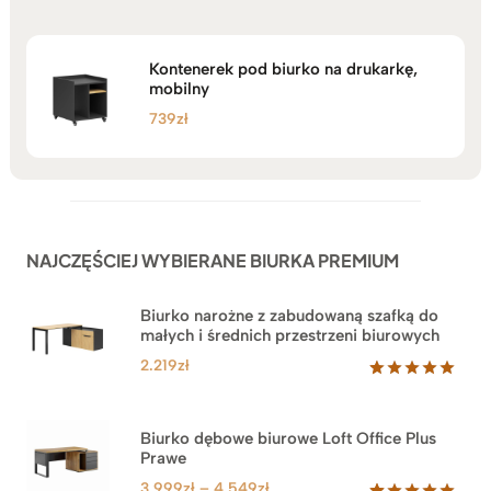
Kontenerek pod biurko na drukarkę,
mobilny
739
zł
NAJCZĘŚCIEJ WYBIERANE BIURKA PREMIUM
Biurko narożne z zabudowaną szafką do
małych i średnich przestrzeni biurowych
2.219
zł
Oceniony
1
5.00
na 5
na
Biurko dębowe biurowe Loft Office Plus
podstawie
Prawe
oceny
klienta
Zakres
3.999
zł
–
4.549
zł