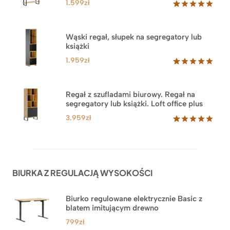
1.599
zł
Oceniony
46
5.00
na 5
na
Wąski regał, słupek na segregatory lub
podstawie
książki
ocen
klientów
1.959
zł
Oceniony
35
5.00
na 5
na
Regał z szufladami biurowy. Regał na
podstawie
segregatory lub książki. Loft office plus
ocen
klientów
3.959
zł
Oceniony
45
5.00
na 5
na
podstawie
ocen
BIURKA Z REGULACJĄ WYSOKOŚCI
klientów
Biurko regulowane elektrycznie Basic z
blatem imitującym drewno
799
zł