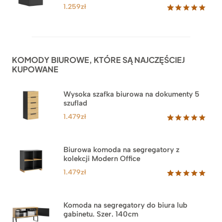
1.259
zł
Oceniony
52
5.00
na 5
na
podstawie
ocen
KOMODY BIUROWE, KTÓRE SĄ NAJCZĘŚCIEJ
klientów
KUPOWANE
Wysoka szafka biurowa na dokumenty 5
szuflad
1.479
zł
Oceniony
1
5.00
na 5
na
Biurowa komoda na segregatory z
podstawie
kolekcji Modern Office
oceny
klienta
1.479
zł
Oceniony
18
5.00
na 5
na
Komoda na segregatory do biura lub
podstawie
gabinetu. Szer. 140cm
ocen