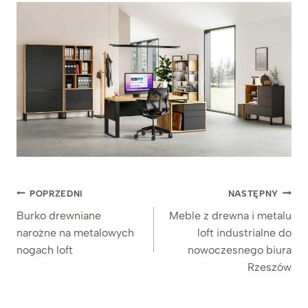
Nawigacja
POPRZEDNI
NASTĘPNY
wpisu
Burko drewniane
Meble z drewna i metalu
narożne na metalowych
loft industrialne do
nogach loft
nowoczesnego biura
Rzeszów