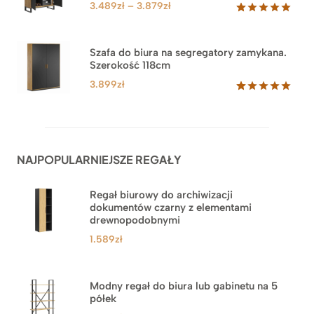
klientów
Zakres
3.489
zł
–
3.879
zł
cen:
Oceniony
44
5.00
na 5
od
na
3.489zł
Szafa do biura na segregatory zamykana.
podstawie
Szerokość 118cm
do
ocen
klientów
3.879zł
3.899
zł
Oceniony
62
5.00
na 5
na
podstawie
ocen
NAJPOPULARNIEJSZE REGAŁY
klientów
Regał biurowy do archiwizacji
dokumentów czarny z elementami
drewnopodobnymi
1.589
zł
Modny regał do biura lub gabinetu na 5
półek