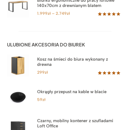
Biurko ergonomiczne do pracy loftowe
podstawie
140x70cm z drewnianym blatem
do
ocen
klientów
4.549zł
Zakres
1.999
zł
–
2.749
zł
cen:
Oceniony
92
5.00
na 5
od
na
1.999zł
podstawie
do
ocen
ULUBIONE AKCESORIA DO BIUREK
klientów
2.749zł
Kosz na śmieci do biura wykonany z
drewna
299
zł
Oceniony
33
5.00
na 5
na
Okrągły przepust na kable w blacie
podstawie
ocen
59
zł
klientów
Czarny, mobilny kontener z szufladami
Loft Office