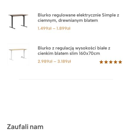
Biurko regulowane elektrycznie Simple z
ciemnym, drewnianym blatem
Zakres
1.499
zł
–
1.899
zł
cen:
od
1.499zł
Biurko z regulacją wysokości białe z
cienkim blatem slim 160x70cm
do
1.899zł
Zakres
2.989
zł
–
3.189
zł
cen:
Oceniony
8
5.00
na 5
od
na
2.989zł
podstawie
do
ocen
klientów
3.189zł
Zaufali nam