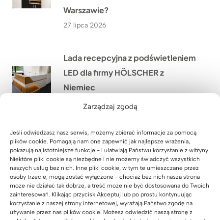
Warszawie?
27 lipca 2026
Lada recepcyjna z podświetleniem
LED dla firmy HÖLSCHER z
Niemiec
24 lipca 2026
Zarządzaj zgodą
Jeśli odwiedzasz nasz serwis, możemy zbierać informacje za pomocą
Jak wyposażyliśmy siłownię
plików cookie. Pomagają nam one zapewnić jak najlepsze wrażenia,
SixPack Fitness w Przeworsku w
pokazują najistotniejsze funkcje - i ułatwiają Państwu korzystanie z witryny.
Niektóre pliki cookie są niezbędne i nie możemy świadczyć wszystkich
meble na wymiar?
naszych usług bez nich. Inne pliki cookie, w tym te umieszczane przez
osoby trzecie, mogą zostać wyłączone - chociaż bez nich nasza strona
22 lipca 2026
może nie działać tak dobrze, a treść może nie być dostosowana do Twoich
zainteresowań. Klikając przycisk Akceptuj lub po prostu kontynuując
korzystanie z naszej strony internetowej, wyrażają Państwo zgodę na
Jakie meble biurowe wykonaliśmy
używanie przez nas plików cookie. Możesz odwiedzić naszą stronę z