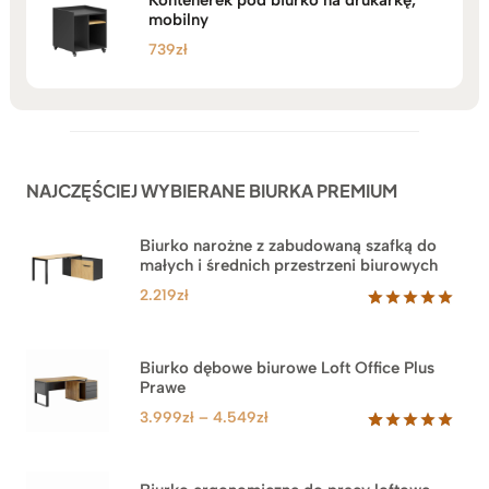
mobilny
739
zł
NAJCZĘŚCIEJ WYBIERANE BIURKA PREMIUM
Biurko narożne z zabudowaną szafką do
małych i średnich przestrzeni biurowych
2.219
zł
Oceniony
1
5.00
na 5
na
Biurko dębowe biurowe Loft Office Plus
podstawie
Prawe
oceny
klienta
Zakres
3.999
zł
–
4.549
zł
cen:
Oceniony
71
5.00
na 5
od
na
3.999zł