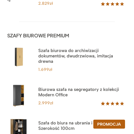
klientów
2.829
zł
Oceniony
42
5.00
na 5
na
podstawie
ocen
SZAFY BIUROWE PREMIUM
klientów
Szafa biurowa do archiwizacji
dokumentów, dwudrzwiowa, imitacja
drewna
1.699
zł
Biurowa szafa na segregatory z kolekcji
Modern Office
2.999
zł
Oceniony
47
5.00
na 5
na
Szafa do biura na ubrania i segregatory.
PROD
PROMOCJA
podstawie
Szerokość 100cm
W
ocen
PROM