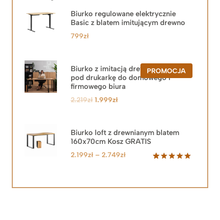
Biurko regulowane elektrycznie
Basic z blatem imitującym drewno
799
zł
Biurko z imitacją drewna z szafką
PRODUKT
PROMOCJA
pod drukarkę do domowego i
W
PROMOCJ
firmowego biura
Pierwotna
Aktualna
2.219
zł
1.999
zł
cena
cena
wynosiła:
wynosi:
2.219zł.
1.999zł.
Biurko loft z drewnianym blatem
160x70cm Kosz GRATIS
Zakres
2.199
zł
–
2.749
zł
cen:
Oceniony
92
5.00
na 5
od
na
2.199zł
podstawie
do
ocen
klientów
2.749zł