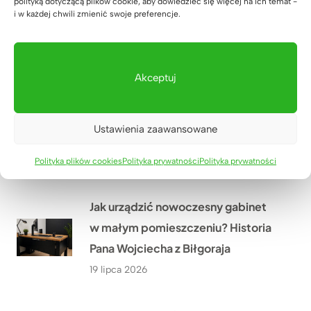
polityką dotyczącą plików cookie, aby dowiedzieć się więcej na ich temat -
w ramach modernizacji oddziału
i w każdej chwili zmienić swoje preferencje.
PGE w Szczecinie?
21 lipca 2026
Akceptuj
Co przekonało Pana Artura z
Krakowa do narożnego biurka z
Ustawienia zaawansowane
dębowym blatem?
20 lipca 2026
Polityka plików cookies
Polityka prywatności
Polityka prywatności
Jak urządzić nowoczesny gabinet
w małym pomieszczeniu? Historia
Pana Wojciecha z Biłgoraja
19 lipca 2026