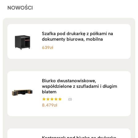
NOWOŚCI
Szafka pod drukarkę z półkami na
dokumenty biurowa, mobilna
639
zł
Biurko dwustanowiskowe,
współdzielone z szufladami i długim
blatem
(1)
8.479
zł
Oceniono
5.00
na 5
Kontenerek pod biurko na drukarkę,