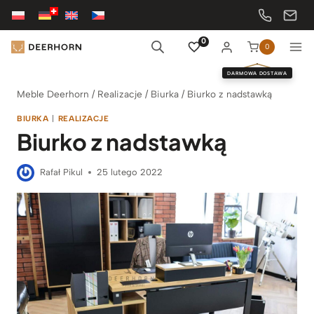
Przejdź
do
treści
0
0
DARMOWA DOSTAWA
Meble Deerhorn
/
Realizacje
/
Biurka
/
Biurko z nadstawką
BIURKA
|
REALIZACJE
Biurko z nadstawką
Rafał Pikul
25 lutego 2022