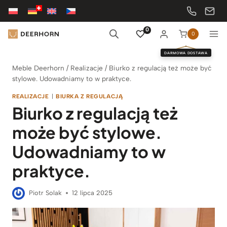
Przejdź
do
treści
0
0
DARMOWA DOSTAWA
Meble Deerhorn
/
Realizacje
/
Biurko z regulacją też może być
stylowe. Udowadniamy to w praktyce.
REALIZACJE
|
BIURKA Z REGULACJĄ
Biurko z regulacją też
może być stylowe.
Udowadniamy to w
praktyce.
Piotr Solak
12 lipca 2025