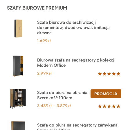
ocen
SZAFY BIUROWE PREMIUM
klientów
Szafa biurowa do archiwizacji
dokumentów, dwudrzwiowa, imitacja
drewna
1.699
zł
Biurowa szafa na segregatory z kolekcji
Modern Office
2.999
zł
Oceniony
47
5.00
na 5
na
Szafa do biura na ubrania i segregatory.
PROD
PROMOCJA
podstawie
Szerokość 100cm
W
ocen
PROM
klientów
Zakres
3.489
zł
–
3.879
zł
cen:
Oceniony
44
5.00
na 5
od
na
3.489zł
Szafa do biura na segregatory zamykana.
podstawie