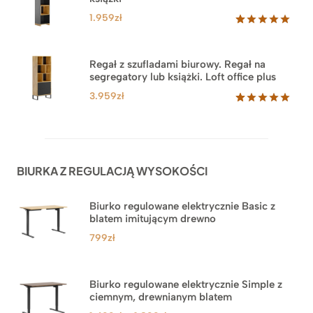
ocen
klientów
1.959
zł
Oceniony
35
5.00
na 5
na
Regał z szufladami biurowy. Regał na
podstawie
segregatory lub książki. Loft office plus
ocen
klientów
3.959
zł
Oceniony
45
5.00
na 5
na
podstawie
ocen
BIURKA Z REGULACJĄ WYSOKOŚCI
klientów
Biurko regulowane elektrycznie Basic z
blatem imitującym drewno
799
zł
Biurko regulowane elektrycznie Simple z
ciemnym, drewnianym blatem