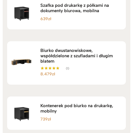
Szafka pod drukarkę z półkami na
dokumenty biurowa, mobilna
639
zł
Biurko dwustanowiskowe,
współdzielone z szufladami i długim
blatem
(1)
8.479
zł
Oceniono
5.00
na 5
Kontenerek pod biurko na drukarkę,
mobilny
739
zł