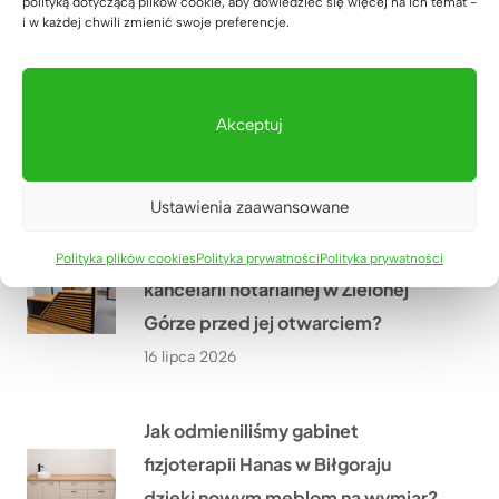
polityką dotyczącą plików cookie, aby dowiedzieć się więcej na ich temat -
18 lipca 2026
i w każdej chwili zmienić swoje preferencje.
Jak stworzyliśmy duże stanowisko
pracy dla 4 osób w firmie WOMAR
Akceptuj
HVAC w Krakowie?
17 lipca 2026
Ustawienia zaawansowane
Jak wyposażyliśmy nową siedzibę
Polityka plików cookies
Polityka prywatności
Polityka prywatności
kancelarii notarialnej w Zielonej
Górze przed jej otwarciem?
16 lipca 2026
Jak odmieniliśmy gabinet
fizjoterapii Hanas w Biłgoraju
dzięki nowym meblom na wymiar?