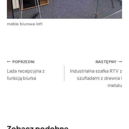
meble biurowe loft
Nawigacja
POPRZEDNI
NASTĘPNY
wpisu
Lada recepcyjna z
Industrialna szafka RTV z
funkcją biurka
szufladami z drewna i
metalu
Zobacz podobne