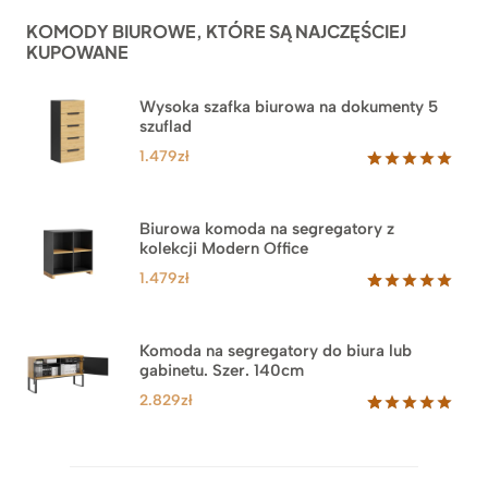
ocen
KOMODY BIUROWE, KTÓRE SĄ NAJCZĘŚCIEJ
klientów
KUPOWANE
Wysoka szafka biurowa na dokumenty 5
szuflad
1.479
zł
Oceniony
1
5.00
na 5
na
Biurowa komoda na segregatory z
podstawie
kolekcji Modern Office
oceny
klienta
1.479
zł
Oceniony
18
5.00
na 5
na
Komoda na segregatory do biura lub
podstawie
gabinetu. Szer. 140cm
ocen
klientów
2.829
zł
Oceniony
42
5.00
na 5
na
podstawie