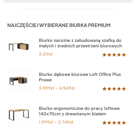
NAJCZĘŚCIEJ WYBIERANE BIURKA PREMIUM
Biurko narożne z zabudowaną szafką do
małych i średnich przestrzeni biurowych
2.219
zł
Oceniony
1
5.00
na 5
na
Biurko dębowe biurowe Loft Office Plus
podstawie
Prawe
oceny
klienta
Zakres
3.999
zł
–
4.549
zł
cen:
Oceniony
71
5.00
na 5
od
na
3.999zł
Biurko ergonomiczne do pracy loftowe
podstawie
140x70cm z drewnianym blatem
do
ocen
klientów
4.549zł
Zakres
1.999
zł
–
2.749
zł
cen:
Oceniony
92
5.00
na 5
od