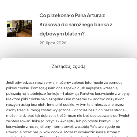
Co przekonało Pana Artura z
Krakowa do narożnego biurka z
dębowym blatem?
20 lipca 2026
Jak urządzić nowoczesny gabinet
Zarządzaj zgodą
w małym pomieszczeniu? Historia
Pana Wojciecha z Biłgoraja
Jeśli odwiedzasz nasz serwis, możemy zbierać informacje za pomocą
plików cookie. Pomagają nam one zapewnić jak najlepsze wrażenia,
19 lipca 2026
pokazują najistotniejsze funkcje - i ułatwiają Państwu korzystanie z witryny.
Niektóre pliki cookie są niezbędne i nie możemy świadczyć wszystkich
naszych usług bez nich. Inne pliki cookie, w tym te umieszczane przez
Jak dopasowaliśmy biurko
osoby trzecie, mogą zostać wyłączone - chociaż bez nich nasza strona
może nie działać tak dobrze, a treść może nie być dostosowana do Twoich
regulowane do wnęki w domu Pana
zainteresowań. Klikając przycisk Akceptuj lub po prostu kontynuując
korzystanie z naszej strony internetowej, wyrażają Państwo zgodę na
Grzegorza niedaleko Rzeszowa?
używanie przez nas plików cookie. Możesz odwiedzić naszą stronę z