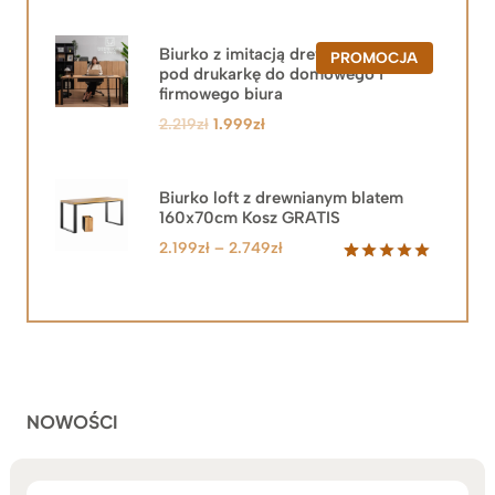
Biurko z imitacją drewna z szafką
PRODUKT
PROMOCJA
pod drukarkę do domowego i
W
PROMOCJ
firmowego biura
Pierwotna
Aktualna
2.219
zł
1.999
zł
cena
cena
wynosiła:
wynosi:
2.219zł.
1.999zł.
Biurko loft z drewnianym blatem
160x70cm Kosz GRATIS
Zakres
2.199
zł
–
2.749
zł
cen:
Oceniony
92
5.00
na 5
od
na
2.199zł
podstawie
do
ocen
klientów
2.749zł
NOWOŚCI