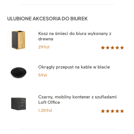
na
1.999zł
podstawie
do
ocen
ULUBIONE AKCESORIA DO BIUREK
klientów
2.749zł
Kosz na śmieci do biura wykonany z
drewna
299
zł
Oceniony
33
5.00
na 5
na
Okrągły przepust na kable w blacie
podstawie
ocen
59
zł
klientów
Czarny, mobilny kontener z szufladami
Loft Office
1.259
zł
Oceniony
52
5.00
na 5
na
podstawie