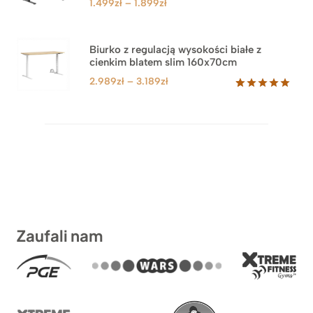
Zakres
1.499
zł
–
1.899
zł
cen:
od
1.499zł
Biurko z regulacją wysokości białe z
cienkim blatem slim 160x70cm
do
1.899zł
Zakres
2.989
zł
–
3.189
zł
cen:
Oceniony
8
5.00
na 5
od
na
2.989zł
podstawie
do
ocen
klientów
3.189zł
Zaufali nam