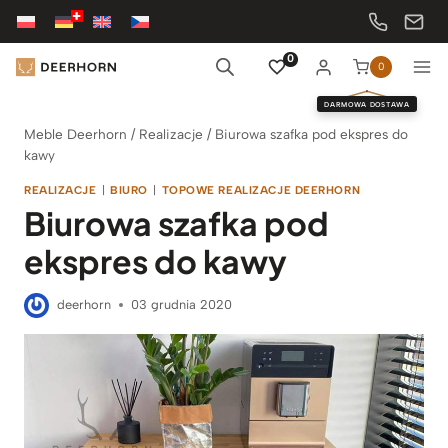
Przejdź
do
treści
0
0
DARMOWA DOSTAWA
Meble Deerhorn
/
Realizacje
/
Biurowa szafka pod ekspres do
kawy
REALIZACJE
|
BIURO
|
TOPOWE REALIZACJE DEERHORN
Biurowa szafka pod
ekspres do kawy
deerhorn
03 grudnia 2020