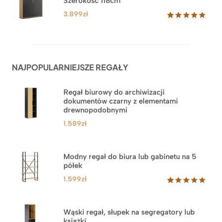
Szerokość 118cm
do
ocen
klientów
3.879zł
3.899
zł
Oceniony
62
5.00
na 5
na
podstawie
ocen
NAJPOPULARNIEJSZE REGAŁY
klientów
Regał biurowy do archiwizacji
dokumentów czarny z elementami
drewnopodobnymi
1.589
zł
Modny regał do biura lub gabinetu na 5
półek
1.599
zł
Oceniony
46
5.00
na 5
na
Wąski regał, słupek na segregatory lub
podstawie
książki