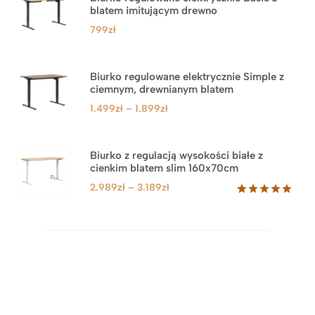
blatem imitującym drewno
799
zł
Biurko regulowane elektrycznie Simple z
ciemnym, drewnianym blatem
Zakres
1.499
zł
–
1.899
zł
cen:
od
1.499zł
Biurko z regulacją wysokości białe z
cienkim blatem slim 160x70cm
do
1.899zł
Zakres
2.989
zł
–
3.189
zł
cen:
Oceniony
8
5.00
na 5
od
na
2.989zł
podstawie
do
ocen
klientów
3.189zł