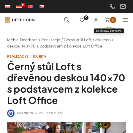
Przejdź
do
treści
0
0
DARMOWA DOSTAWA
Meble Deerhorn
/
Realizacje
/
Černý stůl Loft s dřevěnou
deskou 140×70 s podstavcem z kolekce Loft Office
REALIZACJE
|
BIURKA
Černý stůl Loft s
dřevěnou deskou 140×70
s podstavcem z kolekce
Loft Office
deerhorn
27 lipca 2023