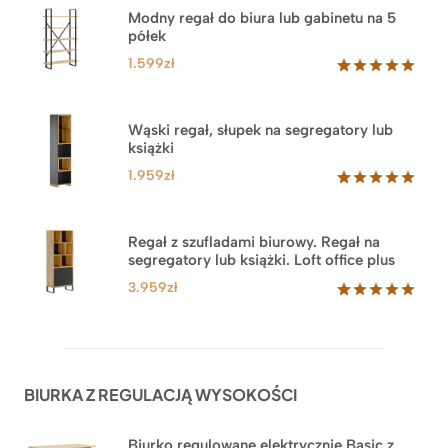
Modny regał do biura lub gabinetu na 5
półek
1.599
zł
Oceniony
46
5.00
na 5
na
Wąski regał, słupek na segregatory lub
podstawie
książki
ocen
klientów
1.959
zł
Oceniony
35
5.00
na 5
na
Regał z szufladami biurowy. Regał na
podstawie
segregatory lub książki. Loft office plus
ocen
klientów
3.959
zł
Oceniony
45
5.00
na 5
na
podstawie
ocen
BIURKA Z REGULACJĄ WYSOKOŚCI
klientów
Biurko regulowane elektrycznie Basic z