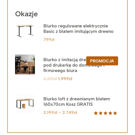
Okazje
Biurko regulowane elektrycznie
Basic z blatem imitującym drewno
799
zł
Biurko z imitacją drewna z szafką
PRODUKT
PROMOCJA
pod drukarkę do domowego i
W
PROMOCJ
firmowego biura
Pierwotna
Aktualna
2.219
zł
1.999
zł
cena
cena
wynosiła:
wynosi:
2.219zł.
1.999zł.
Biurko loft z drewnianym blatem
160x70cm Kosz GRATIS
Zakres
2.199
zł
–
2.749
zł
cen:
Oceniony
92
5.00
na 5
od
na
2.199zł
podstawie