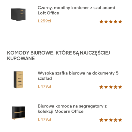
Czarny, mobilny kontener z szufladami
Loft Office
1.259
zł
Oceniony
52
5.00
na 5
na
podstawie
ocen
KOMODY BIUROWE, KTÓRE SĄ NAJCZĘŚCIEJ
klientów
KUPOWANE
Wysoka szafka biurowa na dokumenty 5
szuflad
1.479
zł
Oceniony
1
5.00
na 5
na
Biurowa komoda na segregatory z
podstawie
kolekcji Modern Office
oceny
klienta
1.479
zł
Oceniony
18
5.00
na 5