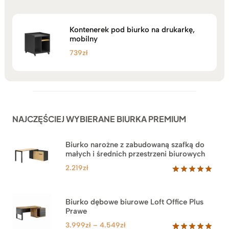
Kontenerek pod biurko na drukarkę,
mobilny
739
zł
NAJCZĘŚCIEJ WYBIERANE BIURKA PREMIUM
Biurko narożne z zabudowaną szafką do
małych i średnich przestrzeni biurowych
2.219
zł
Oceniony
1
5.00
na 5
na
Biurko dębowe biurowe Loft Office Plus
podstawie
Prawe
oceny
klienta
Zakres
3.999
zł
–
4.549
zł