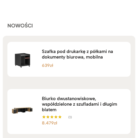
do
ocen
klientów
2.749zł
NOWOŚCI
Szafka pod drukarkę z półkami na
dokumenty biurowa, mobilna
639
zł
Biurko dwustanowiskowe,
współdzielone z szufladami i długim
blatem
(1)
8.479
zł
Oceniono
5.00
na 5