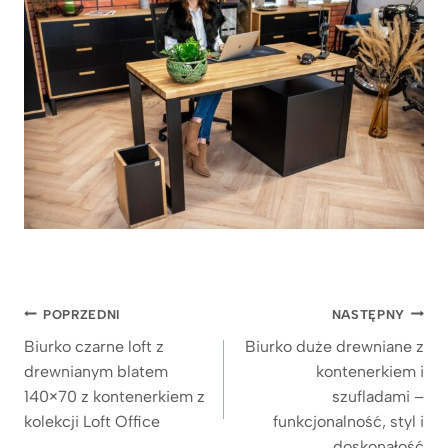
Nawigacja
POPRZEDNI
NASTĘPNY
wpisu
Biurko czarne loft z
Biurko duże drewniane z
drewnianym blatem
kontenerkiem i
140×70 z kontenerkiem z
szufladami –
kolekcji Loft Office
funkcjonalność, styl i
doskonałość