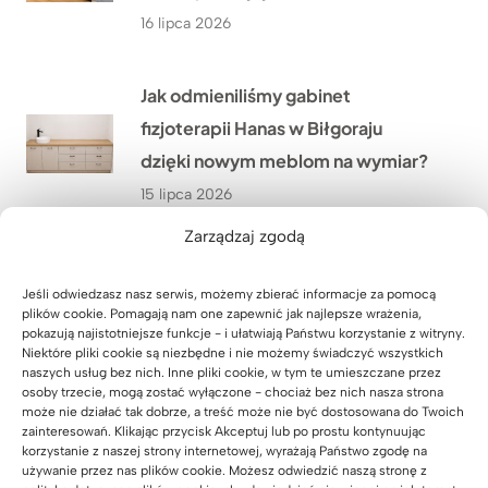
16 lipca 2026
Jak odmieniliśmy gabinet
fizjoterapii Hanas w Biłgoraju
dzięki nowym meblom na wymiar?
15 lipca 2026
Zarządzaj zgodą
Dlaczego Pani Anna z firmy Dotacje
Jeśli odwiedzasz nasz serwis, możemy zbierać informacje za pomocą
Rolnicze ze Szczecina postawiła na
plików cookie. Pomagają nam one zapewnić jak najlepsze wrażenia,
drewniane biurko do swojego
pokazują najistotniejsze funkcje - i ułatwiają Państwu korzystanie z witryny.
Niektóre pliki cookie są niezbędne i nie możemy świadczyć wszystkich
gabinetu?
naszych usług bez nich. Inne pliki cookie, w tym te umieszczane przez
osoby trzecie, mogą zostać wyłączone - chociaż bez nich nasza strona
14 lipca 2026
może nie działać tak dobrze, a treść może nie być dostosowana do Twoich
zainteresowań. Klikając przycisk Akceptuj lub po prostu kontynuując
korzystanie z naszej strony internetowej, wyrażają Państwo zgodę na
używanie przez nas plików cookie. Możesz odwiedzić naszą stronę z