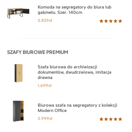
na
Komoda na segregatory do biura lub
podstawie
gabinetu. Szer. 140cm
ocen
klientów
2.829
zł
Oceniony
42
5.00
na 5
na
podstawie
ocen
SZAFY BIUROWE PREMIUM
klientów
Szafa biurowa do archiwizacji
dokumentów, dwudrzwiowa, imitacja
drewna
1.699
zł
Biurowa szafa na segregatory z kolekcji
Modern Office
2.999
zł
Oceniony
47
5.00
na 5