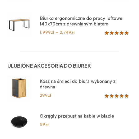
cen:
Oceniony
71
5.00
na 5
od
na
3.999zł
Biurko ergonomiczne do pracy loftowe
podstawie
140x70cm z drewnianym blatem
do
ocen
klientów
4.549zł
Zakres
1.999
zł
–
2.749
zł
cen:
Oceniony
92
5.00
na 5
od
na
1.999zł
podstawie
do
ocen
ULUBIONE AKCESORIA DO BIUREK
klientów
2.749zł
Kosz na śmieci do biura wykonany z
drewna
299
zł
Oceniony
33
5.00
na 5
na
Okrągły przepust na kable w blacie
podstawie
ocen
59
zł
klientów