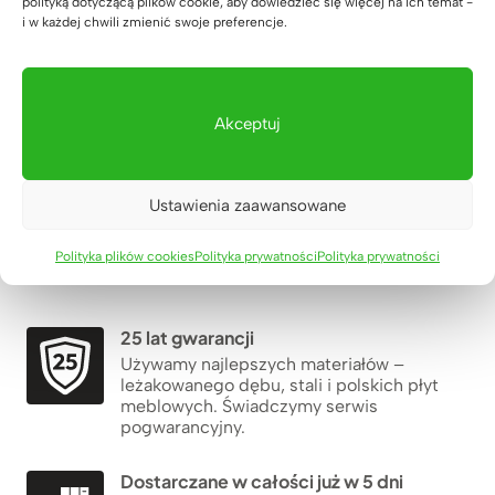
polityką dotyczącą plików cookie, aby dowiedzieć się więcej na ich temat -
i w każdej chwili zmienić swoje preferencje.
Akceptuj
TWORZYMY LEPSZĄ PRZESTRZEŃ DO PRACY
BIUROWEJ
w zgodzie z naturą i ergonomią.
Ustawienia zaawansowane
Rafał Pikul
Polityka plików cookies
Polityka prywatności
Polityka prywatności
Co nas wyróżnia?
25 lat gwarancji
Używamy najlepszych materiałów –
leżakowanego dębu, stali i polskich płyt
meblowych. Świadczymy serwis
pogwarancyjny.
Dostarczane w całości już w 5 dni