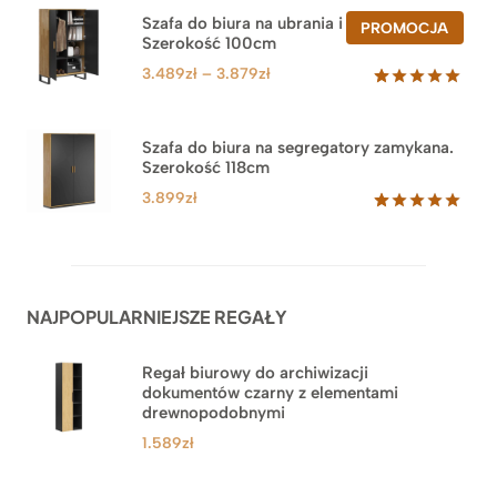
na
Szafa do biura na ubrania i segregatory.
PROD
PROMOCJA
podstawie
Szerokość 100cm
W
ocen
PROM
klientów
Zakres
3.489
zł
–
3.879
zł
cen:
Oceniony
44
5.00
na 5
od
na
3.489zł
Szafa do biura na segregatory zamykana.
podstawie
Szerokość 118cm
do
ocen
klientów
3.879zł
3.899
zł
Oceniony
62
5.00
na 5
na
podstawie
ocen
NAJPOPULARNIEJSZE REGAŁY
klientów
Regał biurowy do archiwizacji
dokumentów czarny z elementami
drewnopodobnymi
1.589
zł