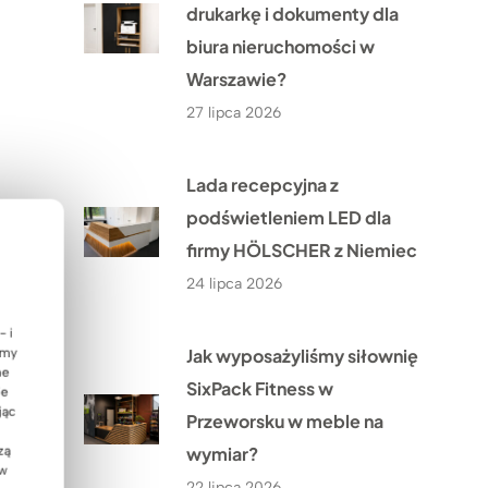
drukarkę i dokumenty dla
biura nieruchomości w
Warszawie?
27 lipca 2026
Lada recepcyjna z
podświetleniem LED dla
firmy HÖLSCHER z Niemiec
24 lipca 2026
- i
Jak wyposażyliśmy siłownię
emy
ne
SixPack Fitness w
ie
jąc
Przeworsku w meble na
wymiar?
zą
 w
22 lipca 2026