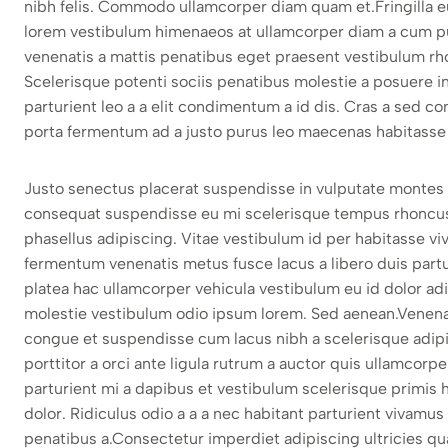
nibh felis. Commodo ullamcorper diam quam et.Fringilla eu
lorem vestibulum himenaeos at ullamcorper diam a cum pu
venenatis a mattis penatibus eget praesent vestibulum rhon
Scelerisque potenti sociis penatibus molestie a posuere i
parturient leo a a elit condimentum a id dis. Cras a sed c
porta fermentum ad a justo purus leo maecenas habitasse
Justo senectus placerat suspendisse in vulputate montes a 
consequat suspendisse eu mi scelerisque tempus rhoncus i
phasellus adipiscing. Vitae vestibulum id per habitasse v
fermentum venenatis metus fusce lacus a libero duis partur
platea hac ullamcorper vehicula vestibulum eu id dolor ad
molestie vestibulum odio ipsum lorem. Sed aenean.Venen
congue et suspendisse cum lacus nibh a scelerisque adipi
porttitor a orci ante ligula rutrum a auctor quis ullamcorper
parturient mi a dapibus et vestibulum scelerisque primis
dolor. Ridiculus odio a a a nec habitant parturient vivamu
penatibus a.Consectetur imperdiet adipiscing ultricies qu