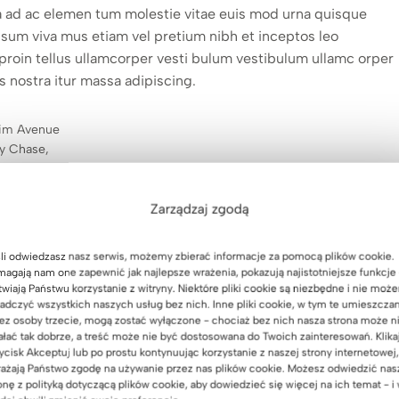
ia ad ac elemen tum molestie vitae euis mod urna quisque
 ipsum viva mus etiam vel pretium nibh et inceptos leo
proin tellus ullamcorper vesti bulum vestibulum ullamc orper
os nostra itur massa adipiscing.
grim Avenue
y Chase,
 20815
Zarządzaj zgodą
li odwiedzasz nasz serwis, możemy zbierać informacje za pomocą plików cookie.
agają nam one zapewnić jak najlepsze wrażenia, pokazują najistotniejsze funkcje 
NASTĘPNY
twiają Państwu korzystanie z witryny. Niektóre pliki cookie są niezbędne i nie moż
Biurowa szafa na dokumenty z możliwością zamykania na
adczyć wszystkich naszych usług bez nich. Inne pliki cookie, w tym te umieszcza
ez osoby trzecie, mogą zostać wyłączone - chociaż bez nich nasza strona może n
klucz
ałać tak dobrze, a treść może nie być dostosowana do Twoich zainteresowań. Klika
ycisk Akceptuj lub po prostu kontynuując korzystanie z naszej strony internetowej,
ażają Państwo zgodę na używanie przez nas plików cookie. Możesz odwiedzić nas
onę z polityką dotyczącą plików cookie, aby dowiedzieć się więcej na ich temat - i