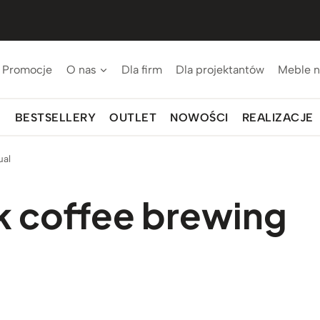
Promocje
O nas
Dla firm
Dla projektantów
Meble n
BESTSELLERY
OUTLET
NOWOŚCI
REALIZACJE
ual
ck coffee brewing