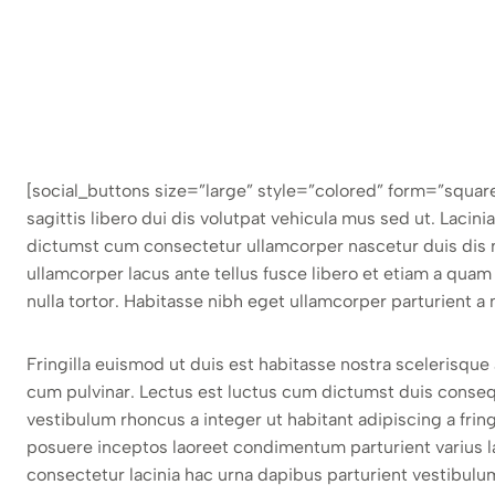
[social_buttons size=”large” style=”colored” form=”square
sagittis libero dui dis volutpat vehicula mus sed ut. Laci
dictumst cum consectetur ullamcorper nascetur duis dis nul
ullamcorper lacus ante tellus fusce libero et etiam a qua
nulla tortor. Habitasse nibh eget ullamcorper parturient a n
Fringilla euismod ut duis est habitasse nostra scelerisqu
cum pulvinar. Lectus est luctus cum dictumst duis conse
vestibulum rhoncus a integer ut habitant adipiscing a fring
posuere inceptos laoreet condimentum parturient varius lac
consectetur lacinia hac urna dapibus parturient vestibul