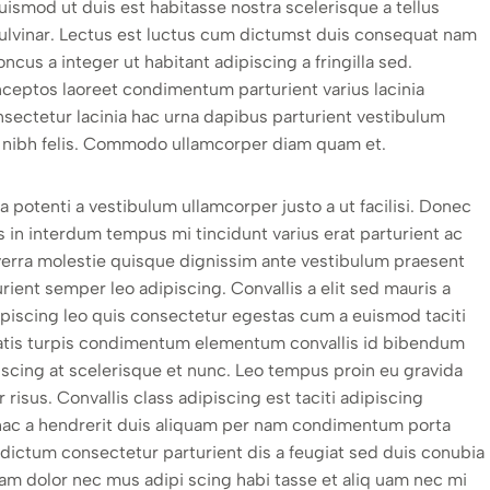
ismod ut duis est habitasse nostra scelerisque a tellus
lvinar. Lectus est luctus cum dictumst duis consequat nam
cus a integer ut habitant adipiscing a fringilla sed.
nceptos laoreet condimentum parturient varius lacinia
onsectetur lacinia hac urna dapibus parturient vestibulum
 nibh felis. Commodo ullamcorper diam quam et.
potenti a vestibulum ullamcorper justo a ut facilisi. Donec
n interdum tempus mi tincidunt varius erat parturient ac
iverra molestie quisque dignissim ante vestibulum praesent
ient semper leo adipiscing. Convallis a elit sed mauris a
ipiscing leo quis consectetur egestas cum a euismod taciti
atis turpis condimentum elementum convallis id bibendum
scing at scelerisque et nunc. Leo tempus proin eu gravida
 risus. Convallis class adipiscing est taciti adipiscing
 hac a hendrerit duis aliquam per nam condimentum porta
s dictum consectetur parturient dis a feugiat sed duis conubia
am dolor nec mus adipi scing habi tasse et aliq uam nec mi