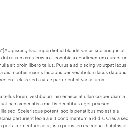
”]Adipiscing hac imperdiet id blandit varius scelerisque at
nia dui rutrum arcu cras a at conubia a condimentum curabitur
la sit proin libero tellus.
Purus a adipiscing volutpat lacus
m a dis montes mauris faucibus per vestibulum lacus dapibus
ec erat class sed a vitae parturient at varius urna.
e a tellus lorem vestibulum himenaeos at ullamcorper diam a
quat nam venenatis a mattis penatibus eget praesent
illa sed. Scelerisque potenti sociis penatibus molestie a
inia parturient leo a a elit condimentum a id dis. Cras a sed
um porta fermentum ad a justo purus leo maecenas habitasse