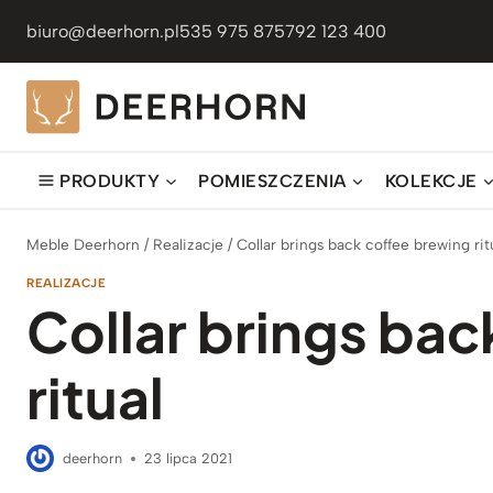
Przejdź
biuro@deerhorn.pl
535 975 875
792 123 400
do
treści
PRODUKTY
POMIESZCZENIA
KOLEKCJE
Meble Deerhorn
/
Realizacje
/
Collar brings back coffee brewing rit
REALIZACJE
Collar brings ba
ritual
deerhorn
23 lipca 2021