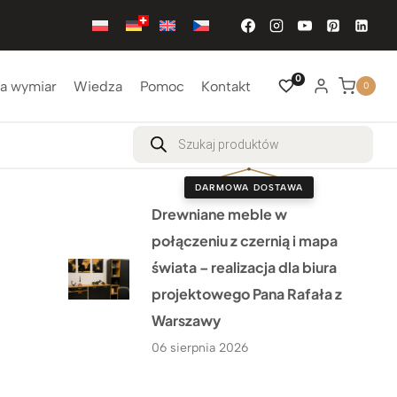
0
a wymiar
Wiedza
Pomoc
Kontakt
0
Wyszukiwarka
produktów
DARMOWA DOSTAWA
Drewniane meble w
połączeniu z czernią i mapa
świata – realizacja dla biura
projektowego Pana Rafała z
Warszawy
06 sierpnia 2026