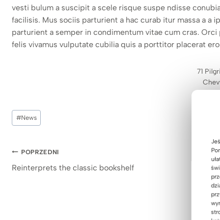
vesti bulum a suscipit a scele risque suspe ndisse conub
facilisis. Mus sociis parturient a hac curab itur massa a a
parturient a semper in condimentum vitae cum cras. Orci 
felis vivamus vulputate cubilia quis a porttitor placerat er
71 Pil
Chev
MD
Tagi
#
News
wpisu:
Jeś
Nawigacja
Pom
POPRZEDNI
uła
Reinterprets the classic bookshelf
świ
wpisu
prz
dzi
prz
wyr
str