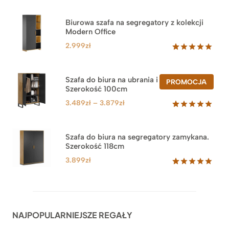
Biurowa szafa na segregatory z kolekcji
Modern Office
2.999
zł
Oceniony
47
5.00
na 5
na
Szafa do biura na ubrania i segregatory.
PROD
PROMOCJA
podstawie
Szerokość 100cm
W
ocen
PROM
klientów
Zakres
3.489
zł
–
3.879
zł
cen:
Oceniony
44
5.00
na 5
od
na
3.489zł
Szafa do biura na segregatory zamykana.
podstawie
Szerokość 118cm
do
ocen
klientów
3.879zł
3.899
zł
Oceniony
62
5.00
na 5
na
podstawie
ocen
NAJPOPULARNIEJSZE REGAŁY
klientów