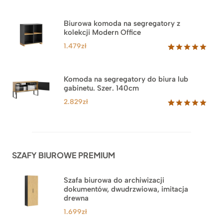
Oceniony
1
5.00
na 5
na
Biurowa komoda na segregatory z
podstawie
kolekcji Modern Office
oceny
klienta
1.479
zł
Oceniony
18
5.00
na 5
na
Komoda na segregatory do biura lub
podstawie
gabinetu. Szer. 140cm
ocen
klientów
2.829
zł
Oceniony
42
5.00
na 5
na
podstawie
ocen
SZAFY BIUROWE PREMIUM
klientów
Szafa biurowa do archiwizacji
dokumentów, dwudrzwiowa, imitacja
drewna
1.699
zł