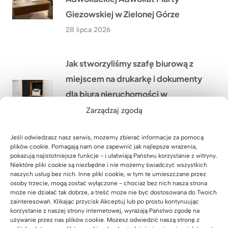
Giezowskiej w Zielonej Górze
28 lipca 2026
Jak stworzyliśmy szafę biurową z
miejscem na drukarkę i dokumenty
dla biura nieruchomości w
Warszawie?
Zarządzaj zgodą
27 lipca 2026
Jeśli odwiedzasz nasz serwis, możemy zbierać informacje za pomocą
plików cookie. Pomagają nam one zapewnić jak najlepsze wrażenia,
pokazują najistotniejsze funkcje - i ułatwiają Państwu korzystanie z witryny.
Lada recepcyjna z podświetleniem
Niektóre pliki cookie są niezbędne i nie możemy świadczyć wszystkich
LED dla firmy HÖLSCHER z
naszych usług bez nich. Inne pliki cookie, w tym te umieszczane przez
osoby trzecie, mogą zostać wyłączone - chociaż bez nich nasza strona
Niemiec
może nie działać tak dobrze, a treść może nie być dostosowana do Twoich
zainteresowań. Klikając przycisk Akceptuj lub po prostu kontynuując
24 lipca 2026
korzystanie z naszej strony internetowej, wyrażają Państwo zgodę na
używanie przez nas plików cookie. Możesz odwiedzić naszą stronę z