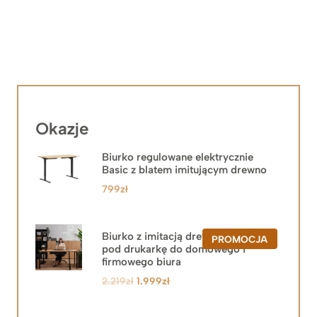
Okazje
Biurko regulowane elektrycznie
Basic z blatem imitującym drewno
799
zł
Biurko z imitacją drewna z szafką
PRODUKT
PROMOCJA
pod drukarkę do domowego i
W
PROMOCJ
firmowego biura
Pierwotna
Aktualna
2.219
zł
1.999
zł
cena
cena
wynosiła:
wynosi: