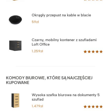
Oceniony
33
5.00
na 5
na
Okrągły przepust na kable w blacie
podstawie
ocen
59
zł
klientów
Czarny, mobilny kontener z szufladami
Loft Office
1.259
zł
Oceniony
52
5.00
na 5
na
podstawie
ocen
KOMODY BIUROWE, KTÓRE SĄ NAJCZĘŚCIEJ
klientów
KUPOWANE
Wysoka szafka biurowa na dokumenty 5
szuflad
1.479
zł