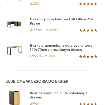
2.219
zł
Oceniony
1
5.00
na 5
na
Biurko dębowe biurowe Loft Office Plus
podstawie
Prawe
oceny
klienta
Zakres
3.999
zł
–
4.549
zł
cen:
Oceniony
71
5.00
na 5
od
na
3.999zł
Biurko ergonomiczne do pracy loftowe
podstawie
140x70cm z drewnianym blatem
do
ocen
klientów
4.549zł
Zakres
1.999
zł
–
2.749
zł
cen:
Oceniony
92
5.00
na 5
od
na
1.999zł
podstawie
do
ocen
ULUBIONE AKCESORIA DO BIUREK
klientów
2.749zł
Kosz na śmieci do biura wykonany z
drewna
299
zł