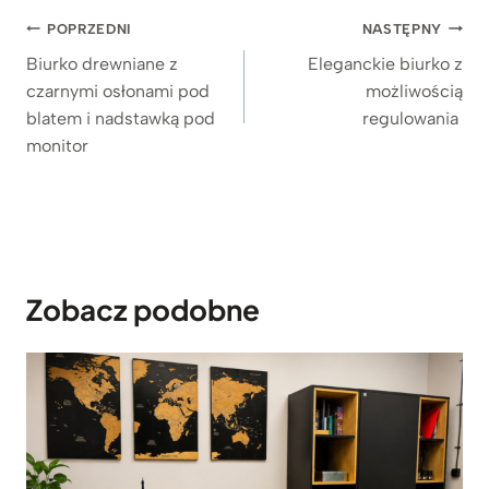
Nawigacja
POPRZEDNI
NASTĘPNY
wpisu
Biurko drewniane z
Eleganckie biurko z
czarnymi osłonami pod
możliwością
blatem i nadstawką pod
regulowania
monitor
Zobacz podobne