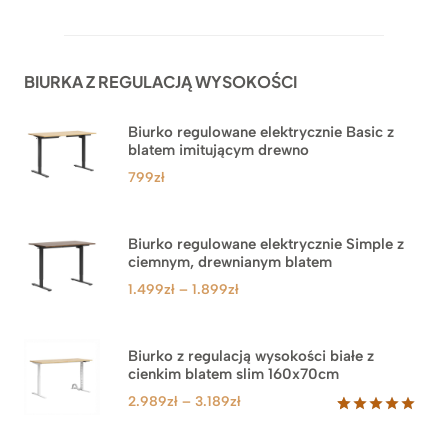
Oceniony
45
5.00
na 5
na
podstawie
ocen
BIURKA Z REGULACJĄ WYSOKOŚCI
klientów
Biurko regulowane elektrycznie Basic z
blatem imitującym drewno
799
zł
Biurko regulowane elektrycznie Simple z
ciemnym, drewnianym blatem
Zakres
1.499
zł
–
1.899
zł
cen:
od
1.499zł
Biurko z regulacją wysokości białe z
cienkim blatem slim 160x70cm
do
1.899zł
Zakres
2.989
zł
–
3.189
zł
cen:
Oceniony
8
5.00
na 5
od