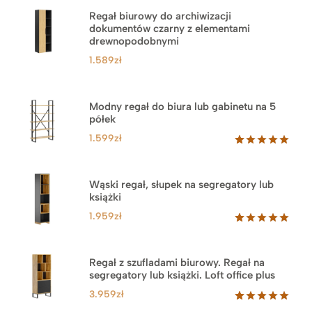
Regał biurowy do archiwizacji
dokumentów czarny z elementami
drewnopodobnymi
1.589
zł
Modny regał do biura lub gabinetu na 5
półek
1.599
zł
Oceniony
46
5.00
na 5
na
Wąski regał, słupek na segregatory lub
podstawie
książki
ocen
klientów
1.959
zł
Oceniony
35
5.00
na 5
na
Regał z szufladami biurowy. Regał na
podstawie
segregatory lub książki. Loft office plus
ocen
klientów
3.959
zł