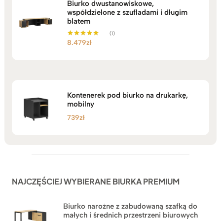
Biurko dwustanowiskowe,
współdzielone z szufladami i długim
blatem
(1)
8.479
zł
Oceniono
5.00
na 5
Kontenerek pod biurko na drukarkę,
mobilny
739
zł
NAJCZĘŚCIEJ WYBIERANE BIURKA PREMIUM
Biurko narożne z zabudowaną szafką do
małych i średnich przestrzeni biurowych