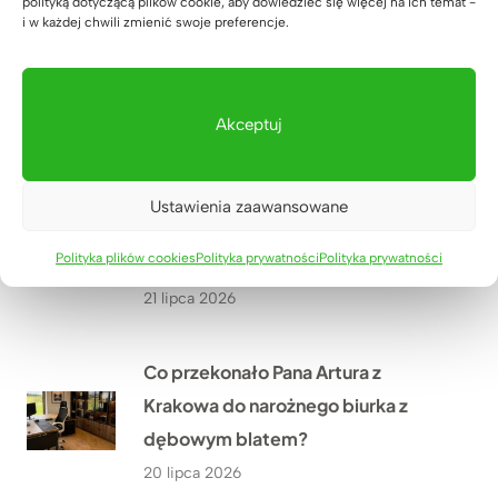
polityką dotyczącą plików cookie, aby dowiedzieć się więcej na ich temat -
Jak wyposażyliśmy siłownię
i w każdej chwili zmienić swoje preferencje.
SixPack Fitness w Przeworsku w
meble na wymiar?
22 lipca 2026
Akceptuj
Jakie meble biurowe wykonaliśmy
Ustawienia zaawansowane
w ramach modernizacji oddziału
Polityka plików cookies
Polityka prywatności
Polityka prywatności
PGE w Szczecinie?
21 lipca 2026
Co przekonało Pana Artura z
Krakowa do narożnego biurka z
dębowym blatem?
20 lipca 2026