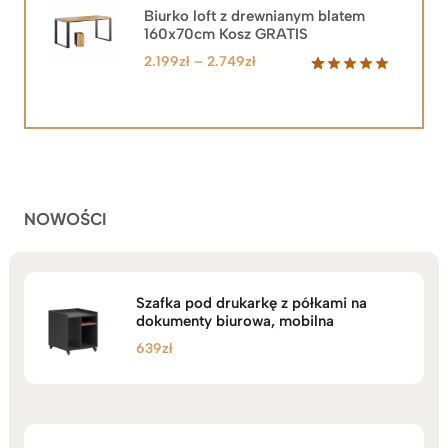
2.219zł.
1.999zł.
Biurko loft z drewnianym blatem
160x70cm Kosz GRATIS
Zakres
2.199
zł
–
2.749
zł
cen:
Oceniony
92
5.00
na 5
od
na
2.199zł
podstawie
do
ocen
klientów
2.749zł
NOWOŚCI
Szafka pod drukarkę z półkami na
dokumenty biurowa, mobilna
639
zł