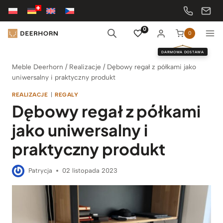
Przejdź
do
treści
0
0
DARMOWA DOSTAWA
Meble Deerhorn
/
Realizacje
/
Dębowy regał z półkami jako
uniwersalny i praktyczny produkt
REALIZACJE
|
REGALY
Dębowy regał z półkami
jako uniwersalny i
praktyczny produkt
Patrycja
02 listopada 2023