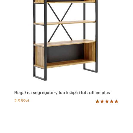
Regał na segregatory lub książki loft office plus
2.989
zł
Oceniony
31
5.00
na 5
na
podstawie
ocen
klientów