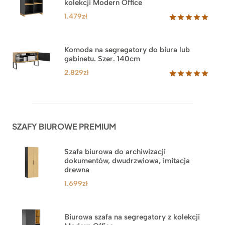
kolekcji Modern Office
oceny
klienta
1.479
zł
Oceniony
18
5.00
na 5
na
Komoda na segregatory do biura lub
podstawie
gabinetu. Szer. 140cm
ocen
klientów
2.829
zł
Oceniony
42
5.00
na 5
na
podstawie
ocen
SZAFY BIUROWE PREMIUM
klientów
Szafa biurowa do archiwizacji
dokumentów, dwudrzwiowa, imitacja
drewna
1.699
zł
Biurowa szafa na segregatory z kolekcji