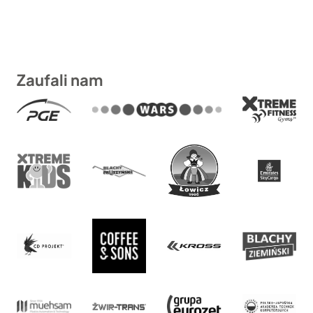
3.189zł
Zaufali nam