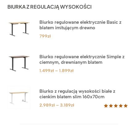
ocen
BIURKA Z REGULACJĄ WYSOKOŚCI
klientów
Biurko regulowane elektrycznie Basic z
blatem imitującym drewno
799
zł
Biurko regulowane elektrycznie Simple z
ciemnym, drewnianym blatem
Zakres
1.499
zł
–
1.899
zł
cen:
od
1.499zł
Biurko z regulacją wysokości białe z
cienkim blatem slim 160x70cm
do
1.899zł
Zakres
2.989
zł
–
3.189
zł
cen:
Oceniony
8
5.00
na 5
od
na
2.989zł
podstawie
do
ocen
klientów