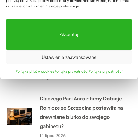
polityką dotyczącą plików cookie, aby dowiedzieć się więcej na ich temat -
Jak wyposażyliśmy nową siedzibę
i w każdej chwili zmienić swoje preferencje.
kancelarii notarialnej w Zielonej
Górze przed jej otwarciem?
16 lipca 2026
Akceptuj
Jak odmieniliśmy gabinet
Ustawienia zaawansowane
fizjoterapii Hanas w Biłgoraju
dzięki nowym meblom na wymiar?
Polityka plików cookies
Polityka prywatności
Polityka prywatności
15 lipca 2026
Dlaczego Pani Anna z firmy Dotacje
Rolnicze ze Szczecina postawiła na
drewniane biurko do swojego
gabinetu?
14 lipca 2026