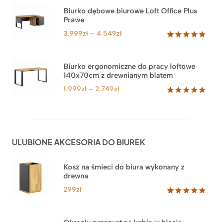
na
Biurko dębowe biurowe Loft Office Plus
podstawie
Prawe
oceny
klienta
Zakres
3.999
zł
–
4.549
zł
cen:
Oceniony
71
5.00
na 5
od
na
3.999zł
Biurko ergonomiczne do pracy loftowe
podstawie
140x70cm z drewnianym blatem
do
ocen
klientów
4.549zł
Zakres
1.999
zł
–
2.749
zł
cen:
Oceniony
92
5.00
na 5
od
na
1.999zł
podstawie
do
ocen
ULUBIONE AKCESORIA DO BIUREK
klientów
2.749zł
Kosz na śmieci do biura wykonany z
drewna
299
zł
Oceniony
33
5.00
na 5
na