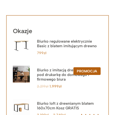
Okazje
Biurko regulowane elektrycznie
Basic z blatem imitującym drewno
799
zł
Biurko z imitacją drewna z szafką
PRODUKT
PROMOCJA
pod drukarkę do domowego i
W
PROMOCJ
firmowego biura
Pierwotna
Aktualna
2.219
zł
1.999
zł
cena
cena
wynosiła:
wynosi:
2.219zł.
1.999zł.
Biurko loft z drewnianym blatem
160x70cm Kosz GRATIS
Zakres