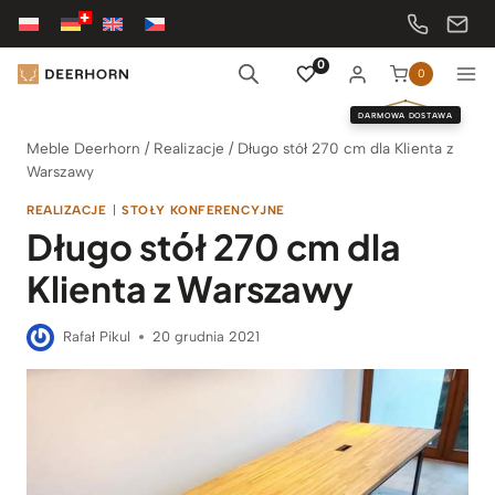
Przejdź
do
treści
0
0
DARMOWA DOSTAWA
Meble Deerhorn
/
Realizacje
/
Długo stół 270 cm dla Klienta z
Warszawy
REALIZACJE
|
STOŁY KONFERENCYJNE
Długo stół 270 cm dla
Klienta z Warszawy
Rafał Pikul
20 grudnia 2021