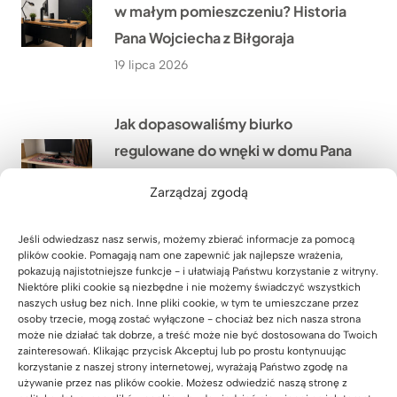
w małym pomieszczeniu? Historia
Pana Wojciecha z Biłgoraja
19 lipca 2026
Jak dopasowaliśmy biurko
regulowane do wnęki w domu Pana
Grzegorza niedaleko Rzeszowa?
Zarządzaj zgodą
18 lipca 2026
Jeśli odwiedzasz nasz serwis, możemy zbierać informacje za pomocą
plików cookie. Pomagają nam one zapewnić jak najlepsze wrażenia,
Jak stworzyliśmy duże stanowisko
pokazują najistotniejsze funkcje - i ułatwiają Państwu korzystanie z witryny.
pracy dla 4 osób w firmie WOMAR
Niektóre pliki cookie są niezbędne i nie możemy świadczyć wszystkich
naszych usług bez nich. Inne pliki cookie, w tym te umieszczane przez
HVAC w Krakowie?
osoby trzecie, mogą zostać wyłączone - chociaż bez nich nasza strona
może nie działać tak dobrze, a treść może nie być dostosowana do Twoich
17 lipca 2026
zainteresowań. Klikając przycisk Akceptuj lub po prostu kontynuując
korzystanie z naszej strony internetowej, wyrażają Państwo zgodę na
używanie przez nas plików cookie. Możesz odwiedzić naszą stronę z