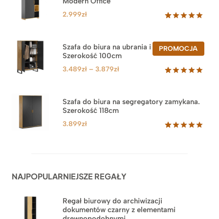
Modern Office
2.999
zł
Oceniony
47
5.00
na 5
na
Szafa do biura na ubrania i segregatory.
PROD
PROMOCJA
podstawie
Szerokość 100cm
W
ocen
PROM
klientów
Zakres
3.489
zł
–
3.879
zł
cen:
Oceniony
44
5.00
na 5
od
na
3.489zł
Szafa do biura na segregatory zamykana.
podstawie
Szerokość 118cm
do
ocen
klientów
3.879zł
3.899
zł
Oceniony
62
5.00
na 5
na
podstawie
ocen
NAJPOPULARNIEJSZE REGAŁY
klientów
Regał biurowy do archiwizacji
dokumentów czarny z elementami
drewnopodobnymi