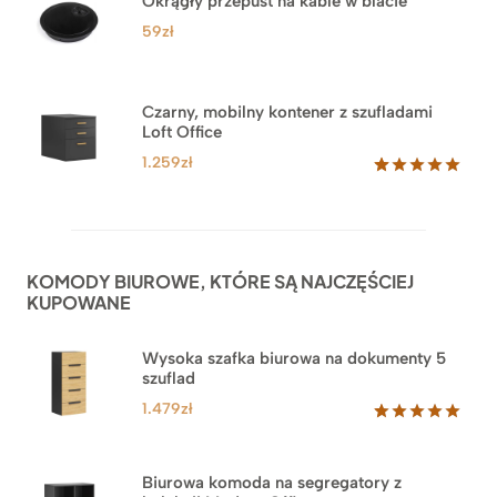
Okrągły przepust na kable w blacie
podstawie
ocen
59
zł
klientów
Czarny, mobilny kontener z szufladami
Loft Office
1.259
zł
Oceniony
52
5.00
na 5
na
podstawie
ocen
KOMODY BIUROWE, KTÓRE SĄ NAJCZĘŚCIEJ
klientów
KUPOWANE
Wysoka szafka biurowa na dokumenty 5
szuflad
1.479
zł
Oceniony
1
5.00
na 5
na
Biurowa komoda na segregatory z
podstawie