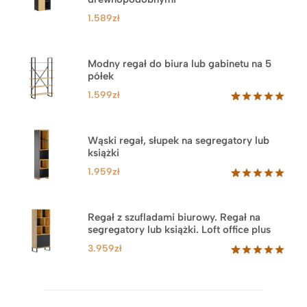
1.589
zł
Modny regał do biura lub gabinetu na 5
półek
1.599
zł
Oceniony
46
5.00
na 5
na
Wąski regał, słupek na segregatory lub
podstawie
książki
ocen
klientów
1.959
zł
Oceniony
35
5.00
na 5
na
Regał z szufladami biurowy. Regał na
podstawie
segregatory lub książki. Loft office plus
ocen
klientów
3.959
zł
Oceniony
45
5.00
na 5
na
podstawie