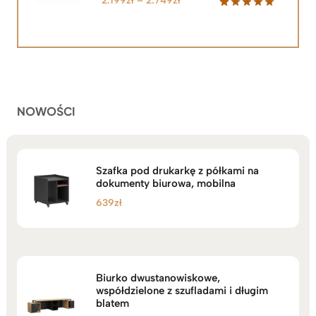
2.199
zł
–
2.749
zł
cen:
Oceniony
92
5.00
na 5
od
na
2.199zł
podstawie
do
ocen
klientów
2.749zł
NOWOŚCI
Szafka pod drukarkę z półkami na
dokumenty biurowa, mobilna
639
zł
Biurko dwustanowiskowe,
współdzielone z szufladami i długim
blatem