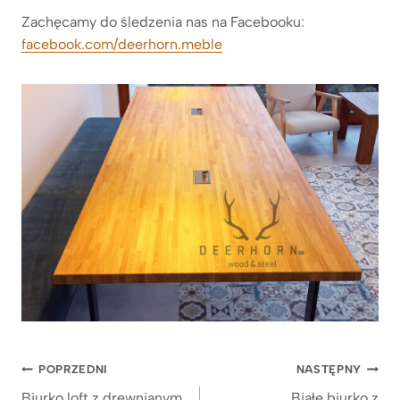
Zachęcamy do śledzenia nas na Facebooku:
facebook.com/deerhorn.meble
Nawigacja
POPRZEDNI
NASTĘPNY
wpisu
Biurko loft z drewnianym
Białe biurko z