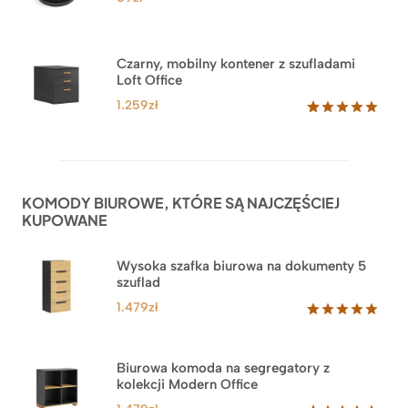
klientów
Czarny, mobilny kontener z szufladami
Loft Office
1.259
zł
Oceniony
52
5.00
na 5
na
podstawie
ocen
KOMODY BIUROWE, KTÓRE SĄ NAJCZĘŚCIEJ
klientów
KUPOWANE
Wysoka szafka biurowa na dokumenty 5
szuflad
1.479
zł
Oceniony
1
5.00
na 5
na
Biurowa komoda na segregatory z
podstawie
kolekcji Modern Office
oceny
klienta