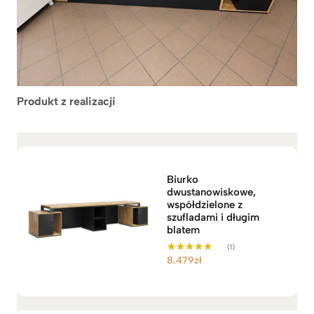
Produkt z realizacji
Biurko
dwustanowiskowe,
współdzielone z
szufladami i długim
blatem
(1)
8.479
zł
Oceniono
5.00
na 5