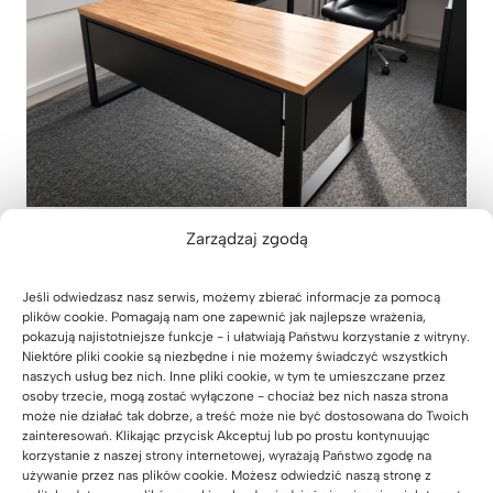
Zarządzaj zgodą
Meble biurowe do kancelarii
adwokackiej z Krakowa
Jeśli odwiedzasz nasz serwis, możemy zbierać informacje za pomocą
31 lipca 2026
plików cookie. Pomagają nam one zapewnić jak najlepsze wrażenia,
pokazują najistotniejsze funkcje - i ułatwiają Państwu korzystanie z witryny.
Niektóre pliki cookie są niezbędne i nie możemy świadczyć wszystkich
naszych usług bez nich. Inne pliki cookie, w tym te umieszczane przez
osoby trzecie, mogą zostać wyłączone - chociaż bez nich nasza strona
może nie działać tak dobrze, a treść może nie być dostosowana do Twoich
zainteresowań. Klikając przycisk Akceptuj lub po prostu kontynuując
korzystanie z naszej strony internetowej, wyrażają Państwo zgodę na
używanie przez nas plików cookie. Możesz odwiedzić naszą stronę z