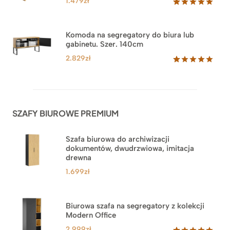
1.479
zł
Oceniony
18
5.00
na 5
na
Komoda na segregatory do biura lub
podstawie
gabinetu. Szer. 140cm
ocen
klientów
2.829
zł
Oceniony
42
5.00
na 5
na
podstawie
ocen
SZAFY BIUROWE PREMIUM
klientów
Szafa biurowa do archiwizacji
dokumentów, dwudrzwiowa, imitacja
drewna
1.699
zł
Biurowa szafa na segregatory z kolekcji
Modern Office
2.999
zł