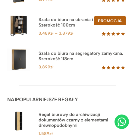
Oceniony
47
5.00
na 5
na
Szafa do biura na ubrania i segregatory.
PROD
PROMOCJA
podstawie
Szerokość 100cm
W
ocen
PROM
klientów
Zakres
3.489
zł
–
3.879
zł
cen:
Oceniony
44
5.00
na 5
od
na
3.489zł
Szafa do biura na segregatory zamykana.
podstawie
Szerokość 118cm
do
ocen
klientów
3.879zł
3.899
zł
Oceniony
62
5.00
na 5
na
podstawie
ocen
NAJPOPULARNIEJSZE REGAŁY
klientów
Regał biurowy do archiwizacji
dokumentów czarny z elementami
drewnopodobnymi
1.589
zł