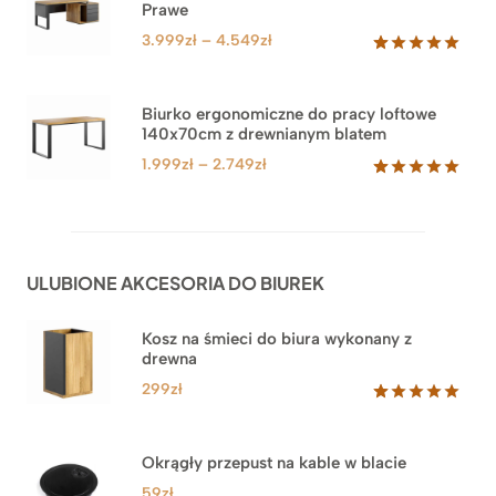
Prawe
oceny
klienta
Zakres
3.999
zł
–
4.549
zł
cen:
Oceniony
71
5.00
na 5
od
na
3.999zł
Biurko ergonomiczne do pracy loftowe
podstawie
140x70cm z drewnianym blatem
do
ocen
klientów
4.549zł
Zakres
1.999
zł
–
2.749
zł
cen:
Oceniony
92
5.00
na 5
od
na
1.999zł
podstawie
do
ocen
ULUBIONE AKCESORIA DO BIUREK
klientów
2.749zł
Kosz na śmieci do biura wykonany z
drewna
299
zł
Oceniony
33
5.00
na 5
na
Okrągły przepust na kable w blacie
podstawie
ocen
59
zł