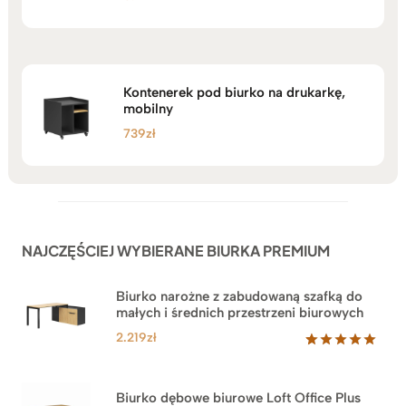
5.00
na 5
Kontenerek pod biurko na drukarkę,
mobilny
739
zł
NAJCZĘŚCIEJ WYBIERANE BIURKA PREMIUM
Biurko narożne z zabudowaną szafką do
małych i średnich przestrzeni biurowych
2.219
zł
Oceniony
1
5.00
na 5
na
Biurko dębowe biurowe Loft Office Plus
podstawie