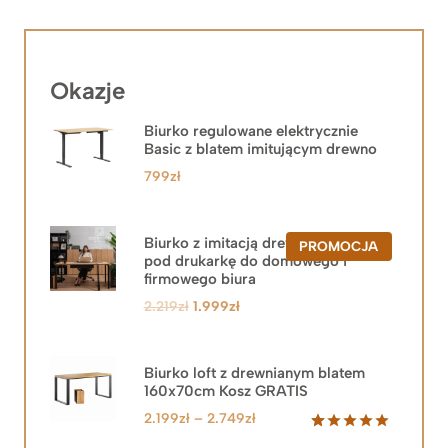
Okazje
Biurko regulowane elektrycznie
Basic z blatem imitującym drewno
799
zł
Biurko z imitacją drewna z szafką
PRODUKT
PROMOCJA
pod drukarkę do domowego i
W
PROMOCJ
firmowego biura
Pierwotna
Aktualna
2.219
zł
1.999
zł
cena
cena
wynosiła:
wynosi:
2.219zł.
1.999zł.
Biurko loft z drewnianym blatem
160x70cm Kosz GRATIS
Zakres
2.199
zł
–
2.749
zł
cen:
Oceniony
92