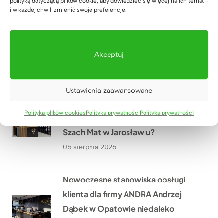
polityką dotyczącą plików cookie, aby dowiedzieć się więcej na ich temat -
i w każdej chwili zmienić swoje preferencje.
Drewniane meble w połączeniu z
czernią i mapa świata – realizacja
dla biura projektowego Pana
Akceptuj
Rafała z Warszawy
06 sierpnia 2026
Ustawienia zaawansowane
Jak wyposażyliśmy nowy oddział
Polityka plików cookies
Polityka prywatności
Polityka prywatności
sklepu odzieżowego premium
Szach Mat w Jarosławiu?
05 sierpnia 2026
Nowoczesne stanowiska obsługi
klienta dla firmy ANDRA Andrzej
Dąbek w Opatowie niedaleko