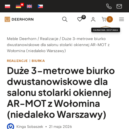
Przejdź
do
treści
0
0
DARMOWA DOSTAWA
Meble Deerhorn
/
Realizacje
/
Duże 3-metrowe biurko
dwustanowiskowe dla salonu stolarki okiennej AR-MOT z
Wołomina (niedaleko Warszawy)
REALIZACJE
|
BIURKA
Duże 3-metrowe biurko
dwustanowiskowe dla
salonu stolarki okiennej
AR-MOT z Wołomina
(niedaleko Warszawy)
Kinga Sobaszek
21 maja 2026