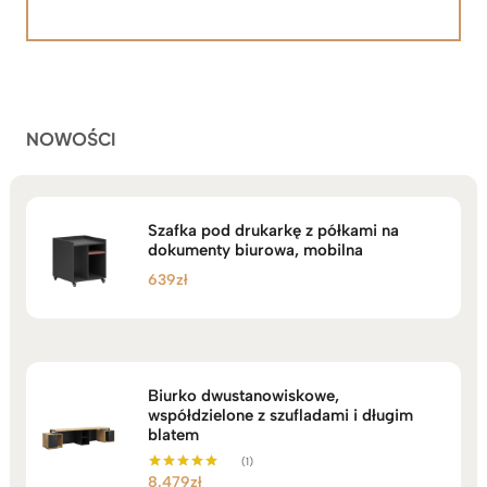
5.00
na 5
od
na
2.199zł
podstawie
do
ocen
klientów
2.749zł
NOWOŚCI
Szafka pod drukarkę z półkami na
dokumenty biurowa, mobilna
639
zł
Biurko dwustanowiskowe,
współdzielone z szufladami i długim
blatem
(1)
8.479
zł
Oceniono