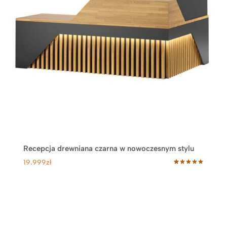
Recepcja drewniana czarna w nowoczesnym stylu
19.999
zł
Oceniony
15
5.00
na 5
na
podstawie
ocen
klientów