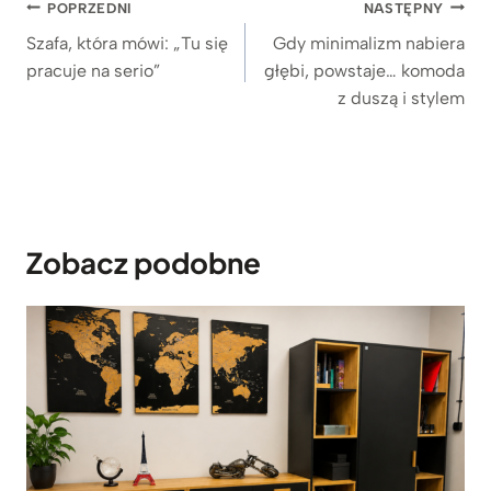
Nawigacja
POPRZEDNI
NASTĘPNY
wpisu
Szafa, która mówi: „Tu się
Gdy minimalizm nabiera
pracuje na serio”
głębi, powstaje… komoda
z duszą i stylem
Zobacz podobne