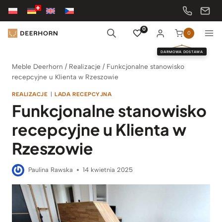
Przejdź
do
treści
0
0
DARMOWA DOSTAWA
Meble Deerhorn
/
Realizacje
/
Funkcjonalne stanowisko
recepcyjne u Klienta w Rzeszowie
REALIZACJE
|
LADA RECEPCYJNA
Funkcjonalne stanowisko
recepcyjne u Klienta w
Rzeszowie
Paulina Rawska
14 kwietnia 2025