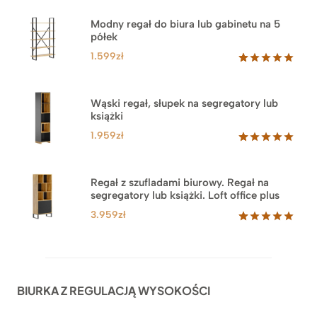
Modny regał do biura lub gabinetu na 5
półek
1.599
zł
Oceniony
46
5.00
na 5
na
Wąski regał, słupek na segregatory lub
podstawie
książki
ocen
klientów
1.959
zł
Oceniony
35
5.00
na 5
na
Regał z szufladami biurowy. Regał na
podstawie
segregatory lub książki. Loft office plus
ocen
klientów
3.959
zł
Oceniony
45
5.00
na 5
na
podstawie
ocen
BIURKA Z REGULACJĄ WYSOKOŚCI
klientów