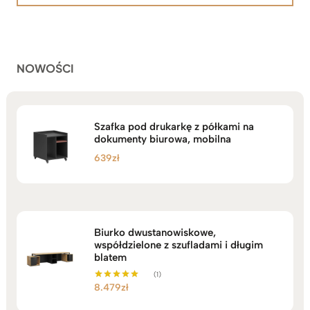
2.199zł
podstawie
do
ocen
klientów
2.749zł
NOWOŚCI
Szafka pod drukarkę z półkami na
dokumenty biurowa, mobilna
639
zł
Biurko dwustanowiskowe,
współdzielone z szufladami i długim
blatem
(1)
8.479
zł
Oceniono
5.00
na 5