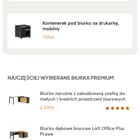
Kontenerek pod biurko na drukarkę,
mobilny
739
zł
NAJCZĘŚCIEJ WYBIERANE BIURKA PREMIUM
Biurko narożne z zabudowaną szafką do
małych i średnich przestrzeni biurowych
2.219
zł
Oceniony
1
5.00
na 5
na
Biurko dębowe biurowe Loft Office Plus
podstawie
Prawe
oceny