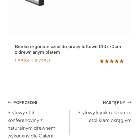
z
ł
d
o
4
.
9
Biurko ergonomiczne do pracy loftowe 140x70cm
9
z drewnianym blatem
9
Z
1.999
zł
–
2.749
zł
z
a
ł
Oceniony
92
5.00
na 5
k
na
r
podstawie
e
ocen
klientów
s
Nawigacja
c
POPRZEDNI
NASTĘPNY
e
wpisu
Stylowy stół
Stylowy kącik relaksu ze
n
konferencyjny z
stolikiem okrągłym
:
naturalnym drewnem
o
wykonany dla Galerii
d