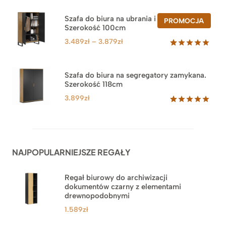
5.00
na 5
na
Szafa do biura na ubrania i segregatory.
PROD
PROMOCJA
podstawie
Szerokość 100cm
W
ocen
PROM
klientów
Zakres
3.489
zł
–
3.879
zł
cen:
Oceniony
44
5.00
na 5
od
na
3.489zł
Szafa do biura na segregatory zamykana.
podstawie
Szerokość 118cm
do
ocen
klientów
3.879zł
3.899
zł
Oceniony
62
5.00
na 5
na
podstawie
ocen
NAJPOPULARNIEJSZE REGAŁY
klientów
Regał biurowy do archiwizacji
dokumentów czarny z elementami
drewnopodobnymi
1.589
zł