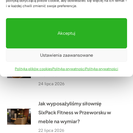
Jak stworzyliśmy szafę biurową z
polityką dotyczącą plików cookie, aby dowiedzieć się więcej na ich temat -
i w każdej chwili zmienić swoje preferencje.
miejscem na drukarkę i dokumenty
dla biura nieruchomości w
Warszawie?
Akceptuj
27 lipca 2026
Ustawienia zaawansowane
Lada recepcyjna z podświetleniem
LED dla firmy HÖLSCHER z
Polityka plików cookies
Polityka prywatności
Polityka prywatności
Niemiec
24 lipca 2026
Jak wyposażyliśmy siłownię
SixPack Fitness w Przeworsku w
meble na wymiar?
22 lipca 2026