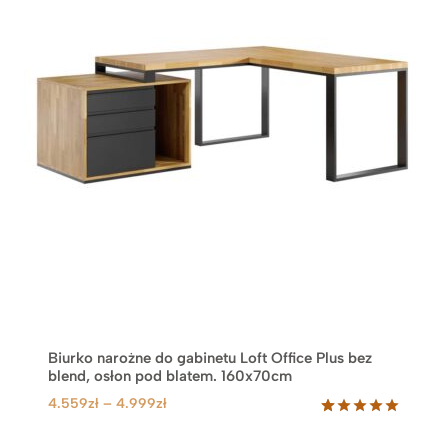
Biurko narożne do gabinetu Loft Office Plus bez
blend, osłon pod blatem. 160x70cm
Z
4.559
zł
–
4.999
zł
a
Oceniony
57
5.00
na 5
k