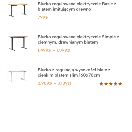
Biurko regulowane elektrycznie Basic z
blatem imitującym drewno
799
zł
Biurko regulowane elektrycznie Simple z
ciemnym, drewnianym blatem
Zakres
1.499
zł
–
1.899
zł
cen:
od
1.499zł
Biurko z regulacją wysokości białe z
cienkim blatem slim 160x70cm
do
1.899zł
Zakres
2.989
zł
–
3.189
zł
cen:
Oceniony
8
5.00
na 5
od
na
2.989zł
podstawie
do
ocen
klientów
3.189zł