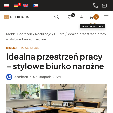
Przejdź
do
treści
0
0
DARMOWA DOSTAWA
Meble Deerhorn
/
Realizacje
/
Biurka
/
Idealna przestrzeń pracy
– stylowe biurko narożne
BIURKA
|
REALIZACJE
Idealna przestrzeń pracy
– stylowe biurko narożne
deerhorn
07 listopada 2024