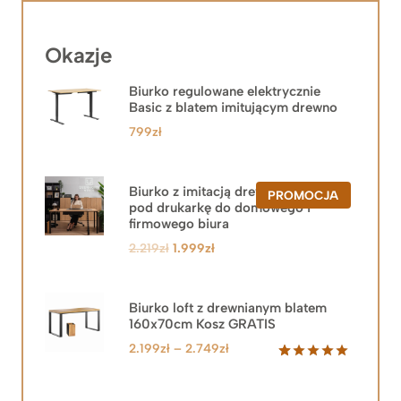
Okazje
Biurko regulowane elektrycznie
Basic z blatem imitującym drewno
799
zł
Biurko z imitacją drewna z szafką
PRODUKT
PROMOCJA
pod drukarkę do domowego i
W
PROMOCJ
firmowego biura
Pierwotna
Aktualna
2.219
zł
1.999
zł
cena
cena
wynosiła:
wynosi:
2.219zł.
1.999zł.
Biurko loft z drewnianym blatem
160x70cm Kosz GRATIS
Zakres
2.199
zł
–
2.749
zł
cen:
Oceniony
92
5.00
na 5
od
na