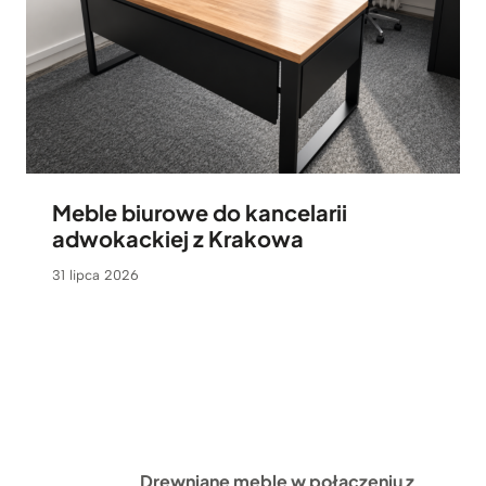
Meble biurowe do kancelarii
adwokackiej z Krakowa
31 lipca 2026
Drewniane meble w połączeniu z