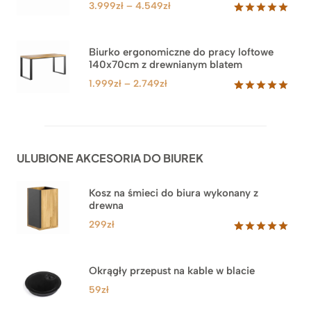
klienta
Zakres
3.999
zł
–
4.549
zł
cen:
Oceniony
71
5.00
na 5
od
na
3.999zł
Biurko ergonomiczne do pracy loftowe
podstawie
140x70cm z drewnianym blatem
do
ocen
klientów
4.549zł
Zakres
1.999
zł
–
2.749
zł
cen:
Oceniony
92
5.00
na 5
od
na
1.999zł
podstawie
do
ocen
ULUBIONE AKCESORIA DO BIUREK
klientów
2.749zł
Kosz na śmieci do biura wykonany z
drewna
299
zł
Oceniony
33
5.00
na 5
na
Okrągły przepust na kable w blacie
podstawie
ocen
59
zł
klientów