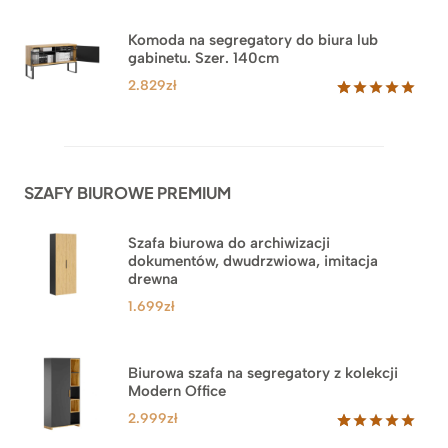
5.00
na 5
na
Komoda na segregatory do biura lub
podstawie
gabinetu. Szer. 140cm
ocen
klientów
2.829
zł
Oceniony
42
5.00
na 5
na
podstawie
ocen
SZAFY BIUROWE PREMIUM
klientów
Szafa biurowa do archiwizacji
dokumentów, dwudrzwiowa, imitacja
drewna
1.699
zł
Biurowa szafa na segregatory z kolekcji
Modern Office
2.999
zł
Oceniony
47