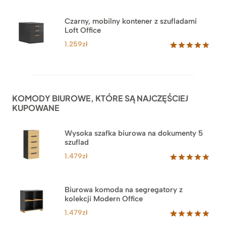
Czarny, mobilny kontener z szufladami
Loft Office
1.259
zł
Oceniony
52
5.00
na 5
na
podstawie
ocen
KOMODY BIUROWE, KTÓRE SĄ NAJCZĘŚCIEJ
klientów
KUPOWANE
Wysoka szafka biurowa na dokumenty 5
szuflad
1.479
zł
Oceniony
1
5.00
na 5
na
Biurowa komoda na segregatory z
podstawie
kolekcji Modern Office
oceny
klienta
1.479
zł
Oceniony
18