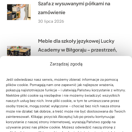
Szafa z wysuwanymi półkami na
zamówienie
30 lipca 2026
Meble dla szkoły językowej Lucky
Academy w Biłgoraju – przestrzeń,
która wspiera naukę
Zarządzaj zgodą
29 lipca 2026
Jeśli odwiedzasz nasz serwis, możemy zbierać informacje za pomocą
plików cookie. Pomagają nam one zapewnić jak najlepsze wrażenia,
Meble biurowe dla Kancelarii
pokazują najistotniejsze funkcje - i ułatwiają Państwu korzystanie z witryny.
Adwokackiej Adwokat Marty
Niektóre pliki cookie są niezbędne i nie możemy świadczyć wszystkich
naszych usług bez nich. Inne pliki cookie, w tym te umieszczane przez
Giezowskiej w Zielonej Górze
osoby trzecie, mogą zostać wyłączone - chociaż bez nich nasza strona
może nie działać tak dobrze, a treść może nie być dostosowana do Twoich
28 lipca 2026
zainteresowań. Klikając przycisk Akceptuj lub po prostu kontynuując
korzystanie z naszej strony internetowej, wyrażają Państwo zgodę na
używanie przez nas plików cookie. Możesz odwiedzić naszą stronę z