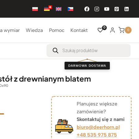
0
a wymiar
Wiedza
Pomoc
Kontakt
0
Wyszukiwarka
produktów
DARMOWA DOSTAWA
stół z drewnianym blatem
0x90
Planujesz większe
–
zamówienie?
Skontaktuj się z nami
akres
biuro@deerhorn.pl
+48 535 975 875