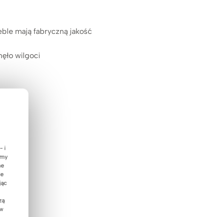
ble mają fabryczną jakość
ęło wilgoci
- i
emy
ne
ie
jąc
zą
 w