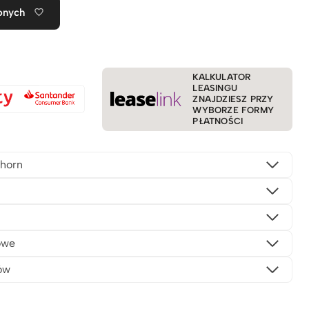
onych
KALKULATOR
LEASINGU
ZNAJDZIESZ PRZY
WYBORZE FORMY
PŁATNOŚCI
horn
owe
ów