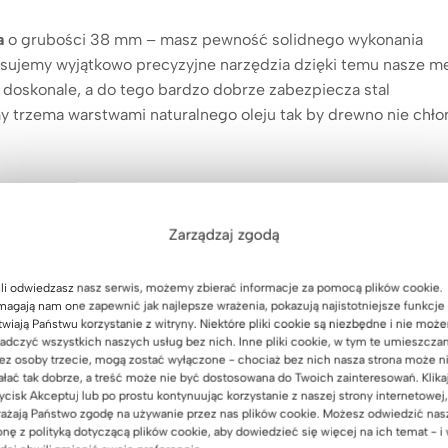
a
o grubości 38 mm – masz pewność solidnego wykonania
sujemy wyjątkowo precyzyjne narzędzia dzięki temu nasze me
doskonale, a do tego bardzo dobrze zabezpiecza stal
 trzema warstwami naturalnego oleju tak by drewno nie chłon
Zarządzaj zgodą
0 cm
li odwiedzasz nasz serwis, możemy zbierać informacje za pomocą plików cookie.
agają nam one zapewnić jak najlepsze wrażenia, pokazują najistotniejsze funkcje 
lowane proszkowo
twiają Państwu korzystanie z witryny. Niektóre pliki cookie są niezbędne i nie moż
adczyć wszystkich naszych usług bez nich. Inne pliki cookie, w tym te umieszcza
ez osoby trzecie, mogą zostać wyłączone - chociaż bez nich nasza strona może n
ałać tak dobrze, a treść może nie być dostosowana do Twoich zainteresowań. Klika
ycisk Akceptuj lub po prostu kontynuując korzystanie z naszej strony internetowej,
 akcesoria NIE są częścią zestawu
ażają Państwo zgodę na używanie przez nas plików cookie. Możesz odwiedzić nas
onę z polityką dotyczącą plików cookie, aby dowiedzieć się więcej na ich temat - i
w niestandardowym wymiarze