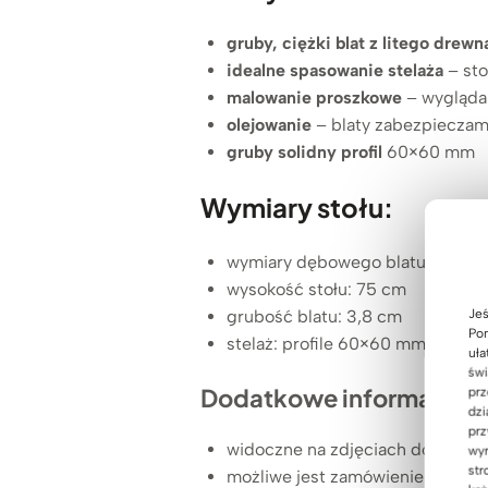
gruby, ciężki blat z litego drewn
idealne spasowanie stelaża
– sto
malowanie proszkowe
– wygląda 
olejowanie
– blaty zabezpieczamy
gruby solidny profil
60×60 mm
Wymiary stołu:
wymiary dębowego blatu: 160×9
wysokość stołu: 75 cm
Jeś
grubość blatu: 3,8 cm
Pom
stelaż: profile 60×60 mm poma
uła
świ
Dodatkowe informacje:
prz
dzi
prz
widoczne na zdjęciach dodatkowe
wyr
str
możliwe jest zamówienie blatu 