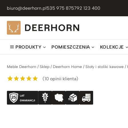
Przejdź
biuro@deerhorn.pl
535 975 875
792 123 400
do
treści
PRODUKTY
POMIESZCZENIA
KOLEKCJE
Meble Deerhorn
/
Sklep
/
Deerhorn Home
/
Stoły i stoliki kawowe
/
(
10
opinii klienta)
Oceniony
10
5.00
na 5 na
podstawie
ocen
klientów