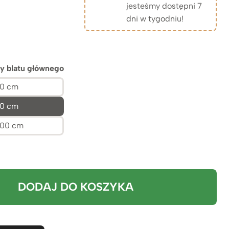
en:
jesteśmy dostępni 7
dni w tygodniu!
od
.449zł
y blatu głównego
do
0 cm
0 cm
.399zł
100 cm
DODAJ DO KOSZYKA