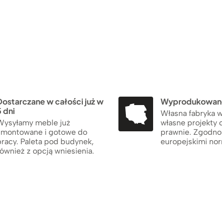
Dostarczane w całości już w
Wyprodukowane
 dni
Własna fabryka w
Wysyłamy meble już
własne projekty 
zmontowane i gotowe do
prawnie. Zgodno
pracy. Paleta pod budynek,
europejskimi no
ównież z opcją wniesienia.