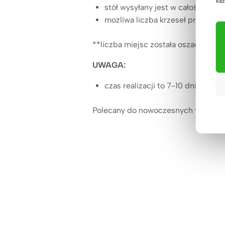
każ
stół wysyłany jest w całości
możliwa liczba krzeseł przy stole
**liczba miejsc została oszacowana 
UWAGA:
czas realizacji to 7-10 dni roboc
Polecany do nowoczesnych wnętrz, gd