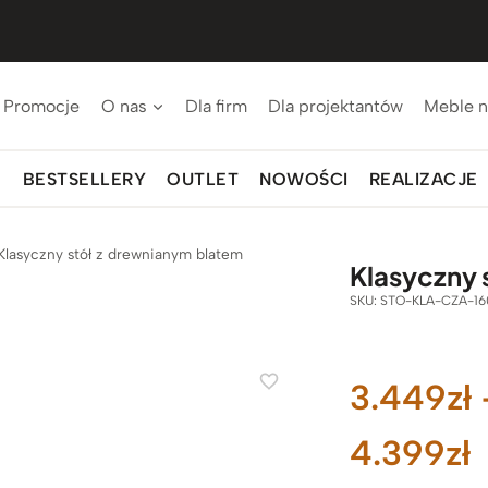
Promocje
O nas
Dla firm
Dla projektantów
Meble n
BESTSELLERY
OUTLET
NOWOŚCI
REALIZACJE
Klasyczny stół z drewnianym blatem
Klasyczny 
SKU:
STO-KLA-CZA-16
3.449
zł
Z
4.399
zł