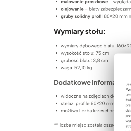
malowanie proszkowe
– wygląda 
olejowanie
– blaty zabezpieczamy
gruby solidny profil
80×20 mm m
Wymiary stołu:
wymiary dębowego blatu: 160×9
wysokość stołu: 75 cm
grubość blatu: 3,8 cm
waga: 52,10 kg
Dodatkowe informacje:
Jeś
Pom
uła
widoczne na zdjęciach dodatkowe
świ
stelaż: profile 80×20 mm poma
prz
możliwa liczba krzeseł przy stole
dzi
prz
wyr
**liczba miejsc została oszacowana 
str