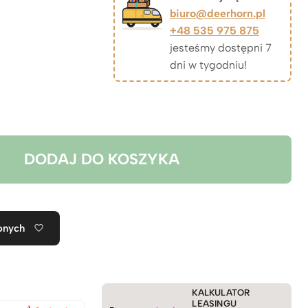
cen:
biuro@deerhorn.pl
+48 535 975 875
od
jesteśmy dostępni 7
dni w tygodniu!
2.959zł
do
3.899zł
DODAJ DO KOSZYKA
onych
KALKULATOR
LEASINGU