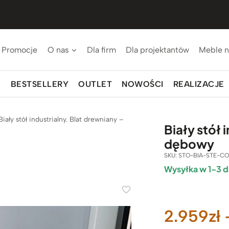
Promocje
O nas
Dla firm
Dla projektantów
Meble n
BESTSELLERY
OUTLET
NOWOŚCI
REALIZACJE
Biały stół industrialny. Blat drewniany –
Biały stół 
dębowy
SKU:
STO-BIA-STE-C
Wysyłka w 1–3 d
2.959
zł