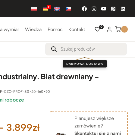
0
a wymiar
Wiedza
Pomoc
Kontakt
0
Wyszukiwarka
produktów
DARMOWA DOSTAWA
industrialny. Blat drewniany –
OF-CZO-PROF-80×20-160×90
ni robocze
Planujesz większe
Zakres
–
3.899
zł
zamówienie?
Skontaktuj się z nami