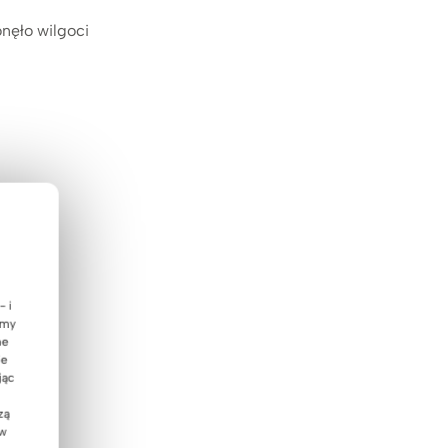
nęło wilgoci
- i
emy
ne
ie
jąc
zą
 w