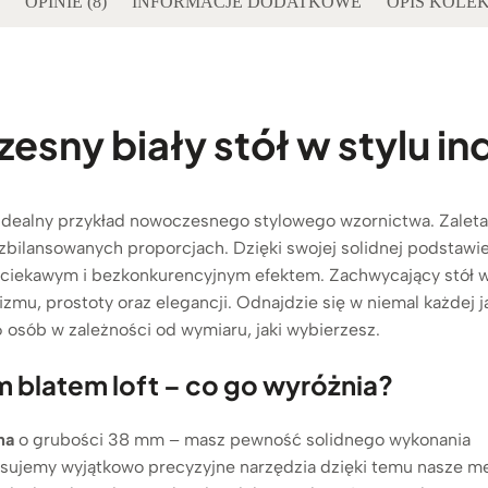
OPINIE (8)
INFORMACJE DODATKOWE
OPIS KOLEK
sny biały stół w stylu in
o idealny przykład nowoczesnego stylowego wzornictwa. Zalet
 zbilansowanych proporcjac
h. D
zięki swojej solidnej podstaw
 ciekawym i bezkonkurencyjnym efektem. Zachwycający stół w
izmu, prostoty oraz elegancji. Odnajdzie się w niemal każdej j
 6 osób w zależności od wymiaru, jaki wybierzesz.
m blatem loft – co go wyróżnia?
na
o grubości 38 mm – masz pewność solidnego wykonania
sujemy wyjątkowo precyzyjne narzędzia dzięki temu nasze me