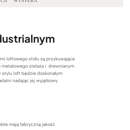
CJI
WYSYŁKA
dustrialnym
ami loftowego stołu są
przykuwające
ie metalowego stelaża i drewnianym
 stylu loft będzie doskonałym
adalni nadając jej wyjątkowy
ble mają fabryczną jakość