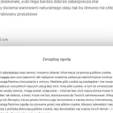
doskonale, a do tego bardzo dobrze zabezpiecza stal
 dwiema warstwami naturalnego oleju tak by drewno nie chło
alowany proszkowo
0 cm
Zarządzaj zgodą
li odwiedzasz nasz serwis, możemy zbierać informacje za pomocą plików cookie.
agają nam one zapewnić jak najlepsze wrażenia, pokazują najistotniejsze funkcje 
twiają Państwu korzystanie z witryny. Niektóre pliki cookie są niezbędne i nie moż
 akcesoria NIE są częścią zestawu
adczyć wszystkich naszych usług bez nich. Inne pliki cookie, w tym te umieszcza
lowane proszkowo
ez osoby trzecie, mogą zostać wyłączone - chociaż bez nich nasza strona może n
: 6**
ałać tak dobrze, a treść może nie być dostosowana do Twoich zainteresowań. Klika
ycisk Akceptuj lub po prostu kontynuując korzystanie z naszej strony internetowej,
ażają Państwo zgodę na używanie przez nas plików cookie. Możesz odwiedzić nas
przy założeniu szerokości krzesła 60 cm
onę z polityką dotyczącą plików cookie, aby dowiedzieć się więcej na ich temat - i