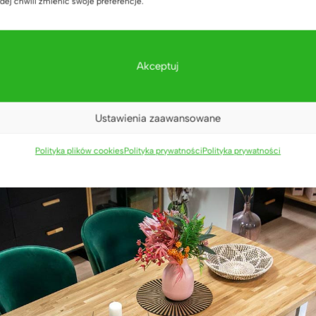
dej chwili zmienić swoje preferencje.
0 cm x 70 cm
0 cm x 70 cm
Akceptuj
cm x 80 cm
Ustawienia zaawansowane
Polityka plików cookies
Polityka prywatności
Polityka prywatności