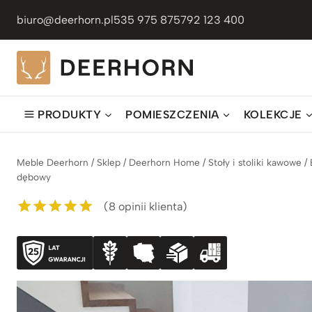
Przejdź
biuro@deerhorn.pl
535 975 875
792 123 400
do
treści
PRODUKTY
POMIESZCZENIA
KOLEKCJE
Meble Deerhorn
/
Sklep
/
Deerhorn Home
/
Stoły i stoliki kawowe
/
dębowy
(
8
opinii klienta)
Oceniony
8
5.00
na 5 na
podstawie
ocen
klientów