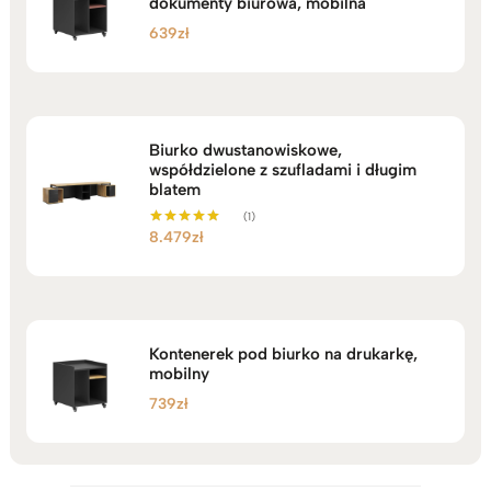
dokumenty biurowa, mobilna
639
zł
Biurko dwustanowiskowe,
współdzielone z szufladami i długim
blatem
(1)
8.479
zł
Oceniono
5.00
na 5
Kontenerek pod biurko na drukarkę,
mobilny
739
zł