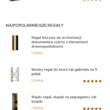
Oceniony
62
5.00
na 5
na
podstawie
ocen
NAJPOPULARNIEJSZE REGAŁY
klientów
Regał biurowy do archiwizacji
dokumentów czarny z elementami
drewnopodobnymi
1.589
zł
Modny regał do biura lub gabinetu na 5
półek
1.599
zł
Oceniony
46
5.00
na 5
na
Wąski regał, słupek na segregatory lub
podstawie
książki
ocen
klientów
1.959
zł