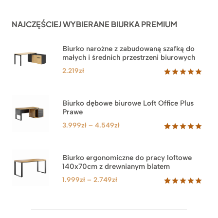
NAJCZĘŚCIEJ WYBIERANE BIURKA PREMIUM
Biurko narożne z zabudowaną szafką do
małych i średnich przestrzeni biurowych
2.219
zł
Oceniony
1
5.00
na 5
na
Biurko dębowe biurowe Loft Office Plus
podstawie
Prawe
oceny
klienta
Zakres
3.999
zł
–
4.549
zł
cen:
Oceniony
71
5.00
na 5
od
na
3.999zł
Biurko ergonomiczne do pracy loftowe
podstawie
140x70cm z drewnianym blatem
do
ocen
klientów
4.549zł
Zakres
1.999
zł
–
2.749
zł
cen:
Oceniony
92
5.00
na 5
od
na
1.999zł
podstawie