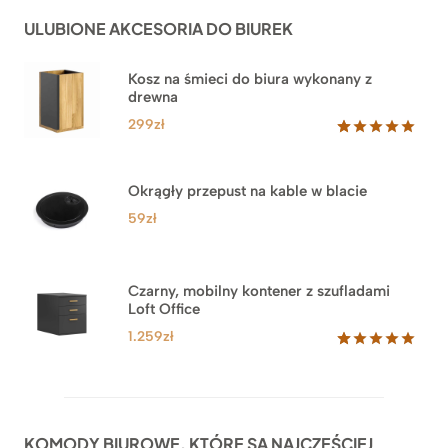
do
ocen
ULUBIONE AKCESORIA DO BIUREK
klientów
2.749zł
Kosz na śmieci do biura wykonany z
drewna
299
zł
Oceniony
33
5.00
na 5
na
Okrągły przepust na kable w blacie
podstawie
ocen
59
zł
klientów
Czarny, mobilny kontener z szufladami
Loft Office
1.259
zł
Oceniony
52
5.00
na 5
na
podstawie
ocen
KOMODY BIUROWE, KTÓRE SĄ NAJCZĘŚCIEJ
klientów