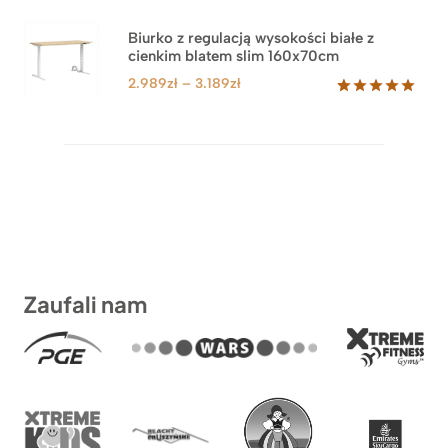
od
1.499zł
Biurko z regulacją wysokości białe z
cienkim blatem slim 160x70cm
do
1.899zł
Zakres
2.989
zł
–
3.189
zł
cen:
Oceniony
8
5.00
na 5
od
na
2.989zł
podstawie
do
ocen
klientów
3.189zł
Zaufali nam