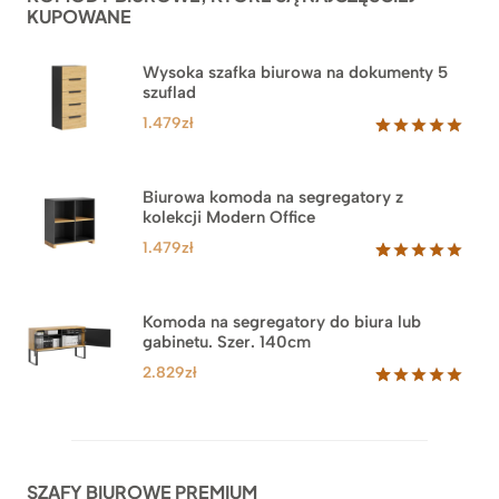
KUPOWANE
Wysoka szafka biurowa na dokumenty 5
szuflad
1.479
zł
Oceniony
1
5.00
na 5
na
Biurowa komoda na segregatory z
podstawie
kolekcji Modern Office
oceny
klienta
1.479
zł
Oceniony
18
5.00
na 5
na
Komoda na segregatory do biura lub
podstawie
gabinetu. Szer. 140cm
ocen
klientów
2.829
zł
Oceniony
42
5.00
na 5
na
podstawie
ocen
SZAFY BIUROWE PREMIUM
klientów