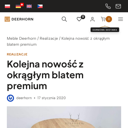
Przejdź
do
treści
0
0
DARMOWA DOSTAWA
Meble Deerhorn
/
Realizacje
/
Kolejna nowość z okrągłym
blatem premium
REALIZACJE
Kolejna nowość z
okrągłym blatem
premium
deerhorn
17 stycznia 2020