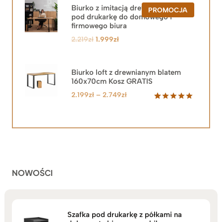
Biurko z imitacją drewna z szafką
PRODUKT
PROMOCJA
pod drukarkę do domowego i
W
PROMOCJ
firmowego biura
Pierwotna
Aktualna
2.219
zł
1.999
zł
cena
cena
wynosiła:
wynosi:
2.219zł.
1.999zł.
Biurko loft z drewnianym blatem
160x70cm Kosz GRATIS
Zakres
2.199
zł
–
2.749
zł
cen:
Oceniony
92
5.00
na 5
od
na
2.199zł
podstawie
do
ocen
klientów
2.749zł
NOWOŚCI
Szafka pod drukarkę z półkami na