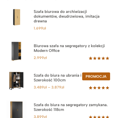
Szafa biurowa do archiwizacji
dokumentów, dwudrzwiowa, imitacja
drewna
1.699
zł
Biurowa szafa na segregatory z kolekcji
Modern Office
2.999
zł
Oceniony
47
5.00
na 5
na
Szafa do biura na ubrania i segregatory.
PROD
PROMOCJA
podstawie
Szerokość 100cm
W
ocen
PROM
klientów
Zakres
3.489
zł
–
3.879
zł
cen:
Oceniony
44
5.00
na 5
od
na
3.489zł
Szafa do biura na segregatory zamykana.
podstawie
Szerokość 118cm
do
ocen
klientów
3.879zł
3.899
zł