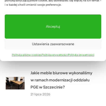
polityką dotyczącą plików cookie, aby dowiedzieć się więcej na ich temat -
LED dla firmy HÖLSCHER z
i w każdej chwili zmienić swoje preferencje.
Niemiec
24 lipca 2026
Akceptuj
Jak wyposażyliśmy siłownię
SixPack Fitness w Przeworsku w
Ustawienia zaawansowane
meble na wymiar?
Polityka plików cookies
Polityka prywatności
Polityka prywatności
22 lipca 2026
Jakie meble biurowe wykonaliśmy
w ramach modernizacji oddziału
PGE w Szczecinie?
21 lipca 2026