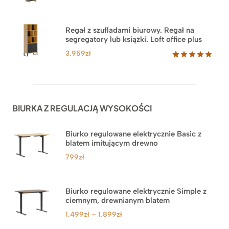
Oceniony
35
5.00
na 5
na
Regał z szufladami biurowy. Regał na
podstawie
segregatory lub książki. Loft office plus
ocen
klientów
3.959
zł
Oceniony
45
5.00
na 5
na
podstawie
ocen
BIURKA Z REGULACJĄ WYSOKOŚCI
klientów
Biurko regulowane elektrycznie Basic z
blatem imitującym drewno
799
zł
Biurko regulowane elektrycznie Simple z
ciemnym, drewnianym blatem
Zakres
1.499
zł
–
1.899
zł
cen: