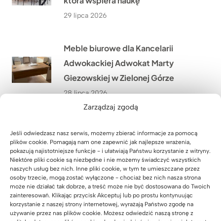
która wspiera naukę
29 lipca 2026
Meble biurowe dla Kancelarii
Adwokackiej Adwokat Marty
Giezowskiej w Zielonej Górze
28 lipca 2026
Zarządzaj zgodą
Jak stworzyliśmy szafę biurową z
Jeśli odwiedzasz nasz serwis, możemy zbierać informacje za pomocą
miejscem na drukarkę i dokumenty
plików cookie. Pomagają nam one zapewnić jak najlepsze wrażenia,
pokazują najistotniejsze funkcje - i ułatwiają Państwu korzystanie z witryny.
dla biura nieruchomości w
Niektóre pliki cookie są niezbędne i nie możemy świadczyć wszystkich
Warszawie?
naszych usług bez nich. Inne pliki cookie, w tym te umieszczane przez
osoby trzecie, mogą zostać wyłączone - chociaż bez nich nasza strona
27 lipca 2026
może nie działać tak dobrze, a treść może nie być dostosowana do Twoich
zainteresowań. Klikając przycisk Akceptuj lub po prostu kontynuując
korzystanie z naszej strony internetowej, wyrażają Państwo zgodę na
używanie przez nas plików cookie. Możesz odwiedzić naszą stronę z
Lada recepcyjna z podświetleniem