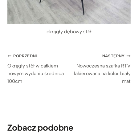
okrągły dębowy stół
Nawigacja
POPRZEDNI
NASTĘPNY
wpisu
Okrągły stół w całkiem
Nowoczesna szafka RTV
nowym wydaniu średnica
lakierowana na kolor biały
100cm
mat
Zobacz podobne