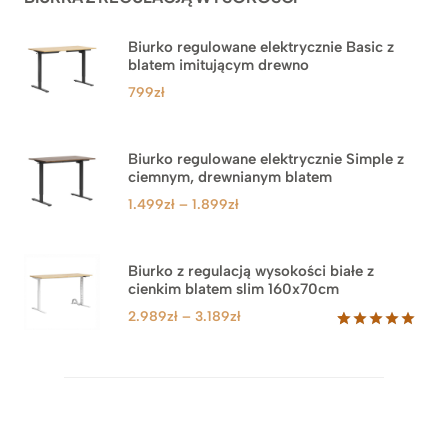
Biurko regulowane elektrycznie Basic z
blatem imitującym drewno
799
zł
Biurko regulowane elektrycznie Simple z
ciemnym, drewnianym blatem
Zakres
1.499
zł
–
1.899
zł
cen:
od
1.499zł
Biurko z regulacją wysokości białe z
cienkim blatem slim 160x70cm
do
1.899zł
Zakres
2.989
zł
–
3.189
zł
cen:
Oceniony
8
5.00
na 5
od
na
2.989zł
podstawie
do
ocen
klientów
3.189zł