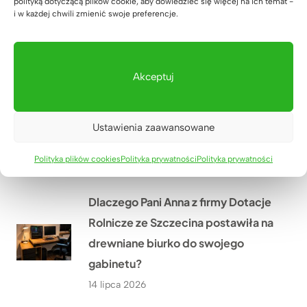
polityką dotyczącą plików cookie, aby dowiedzieć się więcej na ich temat -
kancelarii notarialnej w Zielonej
i w każdej chwili zmienić swoje preferencje.
Górze przed jej otwarciem?
16 lipca 2026
Akceptuj
Jak odmieniliśmy gabinet
fizjoterapii Hanas w Biłgoraju
Ustawienia zaawansowane
dzięki nowym meblom na wymiar?
15 lipca 2026
Polityka plików cookies
Polityka prywatności
Polityka prywatności
Dlaczego Pani Anna z firmy Dotacje
Rolnicze ze Szczecina postawiła na
drewniane biurko do swojego
gabinetu?
14 lipca 2026