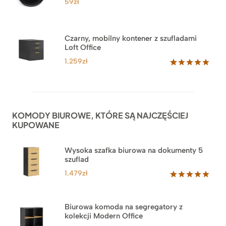
59
zł
klientów
Czarny, mobilny kontener z szufladami
Loft Office
1.259
zł
Oceniony
52
5.00
na 5
na
podstawie
ocen
KOMODY BIUROWE, KTÓRE SĄ NAJCZĘŚCIEJ
klientów
KUPOWANE
Wysoka szafka biurowa na dokumenty 5
szuflad
1.479
zł
Oceniony
1
5.00
na 5
na
Biurowa komoda na segregatory z
podstawie
kolekcji Modern Office
oceny