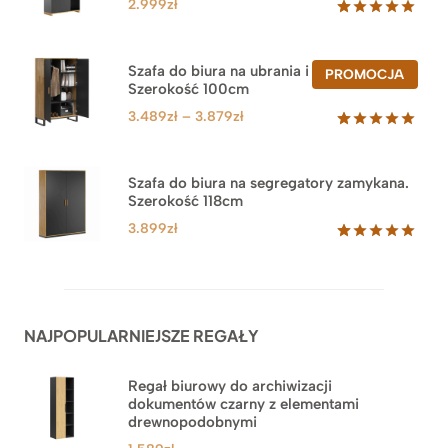
2.999
zł
Oceniony
47
5.00
na 5
na
Szafa do biura na ubrania i segregatory.
PROD
PROMOCJA
podstawie
Szerokość 100cm
W
ocen
PROM
klientów
Zakres
3.489
zł
–
3.879
zł
cen:
Oceniony
44
5.00
na 5
od
na
3.489zł
Szafa do biura na segregatory zamykana.
podstawie
Szerokość 118cm
do
ocen
klientów
3.879zł
3.899
zł
Oceniony
62
5.00
na 5
na
podstawie
ocen
NAJPOPULARNIEJSZE REGAŁY
klientów
Regał biurowy do archiwizacji
dokumentów czarny z elementami
drewnopodobnymi