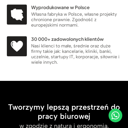
Wyprodukowane w Polsce
Własna fabryka w Polsce, własne projekty
chronione prawnie. Zgodność z
europejskimi normami.
30 000+ zadowolonych klientów
Nasi klienci to małe, średnie oraz duże
firmy takie jak: kancelarie, kliniki, banki,
uczelnie, startupy IT, korporacje, siłownie i
wiele innych.
Tworzymy lepszą przestrzeń do
pracy biurowej
w zgodzie z naturą i ergonomią.