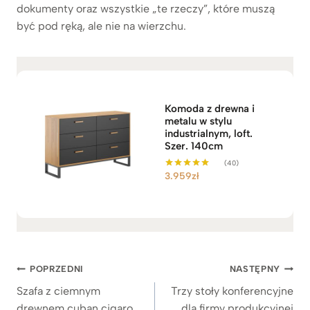
dokumenty oraz wszystkie „te rzeczy”, które muszą
być pod ręką, ale nie na wierzchu.
Komoda z drewna i
metalu w stylu
industrialnym, loft.
Szer. 140cm
(40)
3.959
zł
Oceniono
4.98
na 5
Nawigacja
POPRZEDNI
NASTĘPNY
wpisu
Szafa z ciemnym
Trzy stoły konferencyjne
drewnem cuban cigaro
dla firmy produkcyjnej