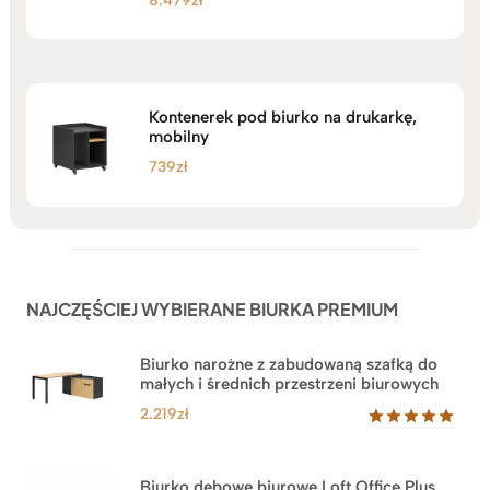
8.479
zł
Oceniono
5.00
na 5
Kontenerek pod biurko na drukarkę,
mobilny
739
zł
NAJCZĘŚCIEJ WYBIERANE BIURKA PREMIUM
Biurko narożne z zabudowaną szafką do
małych i średnich przestrzeni biurowych
2.219
zł
Oceniony
1
5.00
na 5
na
Biurko dębowe biurowe Loft Office Plus