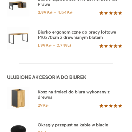
podstawie
Prawe
oceny
klienta
Zakres
3.999
zł
–
4.549
zł
cen:
Oceniony
71
5.00
na 5
od
na
3.999zł
Biurko ergonomiczne do pracy loftowe
podstawie
140x70cm z drewnianym blatem
do
ocen
klientów
4.549zł
Zakres
1.999
zł
–
2.749
zł
cen:
Oceniony
92
5.00
na 5
od
na
1.999zł
podstawie
do
ocen
ULUBIONE AKCESORIA DO BIUREK
klientów
2.749zł
Kosz na śmieci do biura wykonany z
drewna
299
zł
Oceniony
33
5.00
na 5
na
Okrągły przepust na kable w blacie
podstawie
ocen