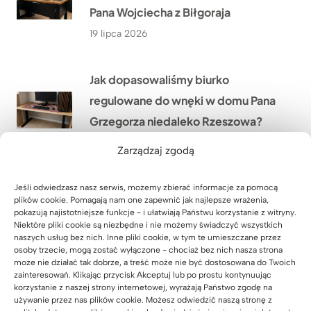
Pana Wojciecha z Biłgoraja
19 lipca 2026
Jak dopasowaliśmy biurko
regulowane do wnęki w domu Pana
Grzegorza niedaleko Rzeszowa?
18 lipca 2026
Zarządzaj zgodą
Jak stworzyliśmy duże stanowisko
Jeśli odwiedzasz nasz serwis, możemy zbierać informacje za pomocą
plików cookie. Pomagają nam one zapewnić jak najlepsze wrażenia,
pracy dla 4 osób w firmie WOMAR
pokazują najistotniejsze funkcje - i ułatwiają Państwu korzystanie z witryny.
Niektóre pliki cookie są niezbędne i nie możemy świadczyć wszystkich
HVAC w Krakowie?
naszych usług bez nich. Inne pliki cookie, w tym te umieszczane przez
osoby trzecie, mogą zostać wyłączone - chociaż bez nich nasza strona
17 lipca 2026
może nie działać tak dobrze, a treść może nie być dostosowana do Twoich
zainteresowań. Klikając przycisk Akceptuj lub po prostu kontynuując
korzystanie z naszej strony internetowej, wyrażają Państwo zgodę na
Jak wyposażyliśmy nową siedzibę
używanie przez nas plików cookie. Możesz odwiedzić naszą stronę z