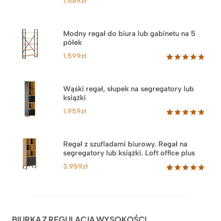
1.589
zł
Modny regał do biura lub gabinetu na 5
półek
1.599
zł
Oceniony
46
5.00
na 5
na
Wąski regał, słupek na segregatory lub
podstawie
książki
ocen
klientów
1.959
zł
Oceniony
35
5.00
na 5
na
Regał z szufladami biurowy. Regał na
podstawie
segregatory lub książki. Loft office plus
ocen
klientów
3.959
zł
Oceniony
45
5.00
na 5
na
podstawie
ocen
BIURKA Z REGULACJĄ WYSOKOŚCI
klientów