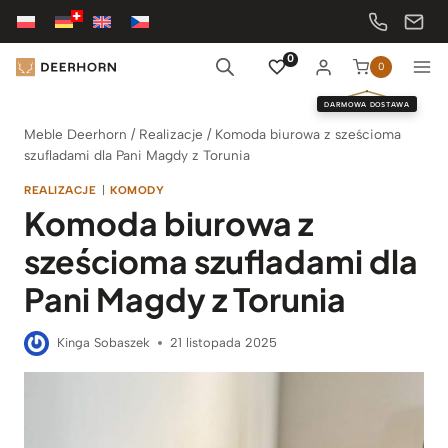
Przejdź
do
treści
0
0
DARMOWA DOSTAWA
Meble Deerhorn
/
Realizacje
/
Komoda biurowa z sześcioma
szufladami dla Pani Magdy z Torunia
REALIZACJE
|
KOMODY
Komoda biurowa z
sześcioma szufladami dla
Pani Magdy z Torunia
Kinga Sobaszek
21 listopada 2025