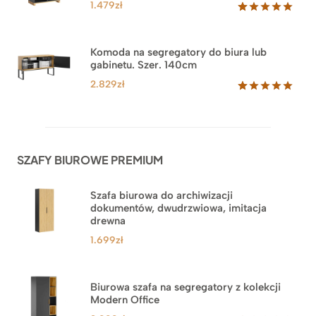
klienta
1.479
zł
Oceniony
18
5.00
na 5
na
Komoda na segregatory do biura lub
podstawie
gabinetu. Szer. 140cm
ocen
klientów
2.829
zł
Oceniony
42
5.00
na 5
na
podstawie
ocen
SZAFY BIUROWE PREMIUM
klientów
Szafa biurowa do archiwizacji
dokumentów, dwudrzwiowa, imitacja
drewna
1.699
zł
Biurowa szafa na segregatory z kolekcji
Modern Office