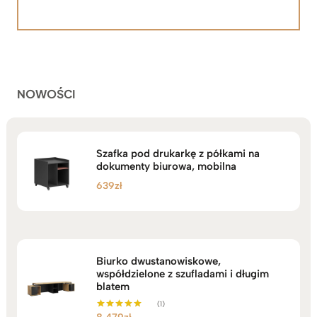
Oceniony
92
5.00
na 5
od
na
2.199zł
podstawie
do
ocen
klientów
2.749zł
NOWOŚCI
Szafka pod drukarkę z półkami na
dokumenty biurowa, mobilna
639
zł
Biurko dwustanowiskowe,
współdzielone z szufladami i długim
blatem
(1)