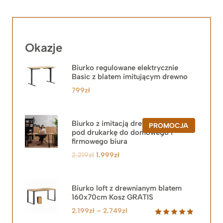
Okazje
Biurko regulowane elektrycznie
Basic z blatem imitującym drewno
799
zł
Biurko z imitacją drewna z szafką
PRODUKT
PROMOCJA
pod drukarkę do domowego i
W
PROMOCJ
firmowego biura
Pierwotna
Aktualna
2.219
zł
1.999
zł
cena
cena
wynosiła:
wynosi:
2.219zł.
1.999zł.
Biurko loft z drewnianym blatem
160x70cm Kosz GRATIS
Zakres
2.199
zł
–
2.749
zł
cen: