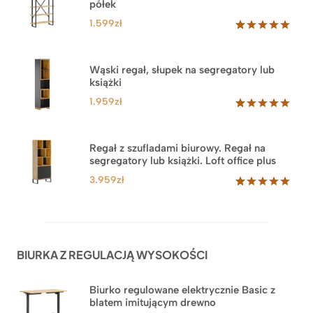
półek
1.599
zł
Oceniony
46
5.00
na 5
na
Wąski regał, słupek na segregatory lub
podstawie
książki
ocen
klientów
1.959
zł
Oceniony
35
5.00
na 5
na
Regał z szufladami biurowy. Regał na
podstawie
segregatory lub książki. Loft office plus
ocen
klientów
3.959
zł
Oceniony
45
5.00
na 5
na
podstawie
ocen
BIURKA Z REGULACJĄ WYSOKOŚCI
klientów
Biurko regulowane elektrycznie Basic z
blatem imitującym drewno