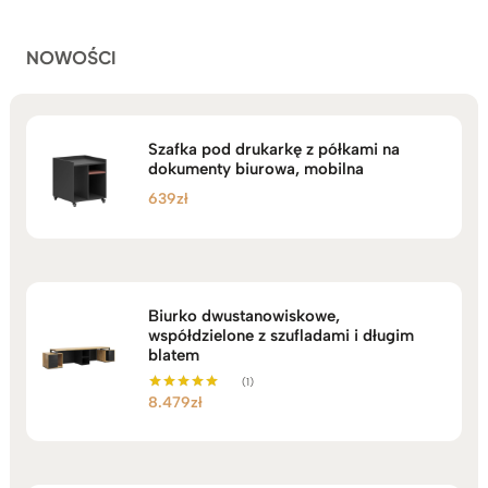
klientów
2.749zł
NOWOŚCI
Szafka pod drukarkę z półkami na
dokumenty biurowa, mobilna
639
zł
Biurko dwustanowiskowe,
współdzielone z szufladami i długim
blatem
(1)
8.479
zł
Oceniono
5.00
na 5