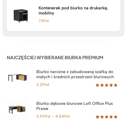
Kontenerek pod biurko na drukarkę,
mobilny
739
zł
NAJCZĘŚCIEJ WYBIERANE BIURKA PREMIUM
Biurko narożne z zabudowaną szafką do
małych i średnich przestrzeni biurowych
2.219
zł
Oceniony
1
5.00
na 5
na
Biurko dębowe biurowe Loft Office Plus
podstawie
Prawe
oceny
klienta
Zakres
3.999
zł
–
4.549
zł
cen:
Oceniony
71