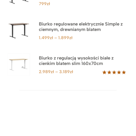
799
zł
Biurko regulowane elektrycznie Simple z
ciemnym, drewnianym blatem
Zakres
1.499
zł
–
1.899
zł
cen:
od
1.499zł
Biurko z regulacją wysokości białe z
cienkim blatem slim 160x70cm
do
1.899zł
Zakres
2.989
zł
–
3.189
zł
cen:
Oceniony
8
5.00
na 5
od
na
2.989zł
podstawie
do
ocen
klientów
3.189zł