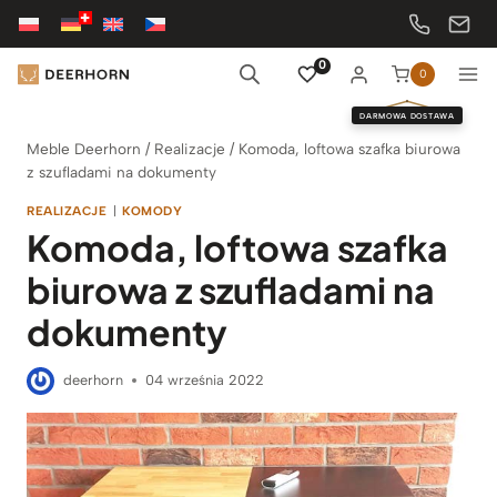
Przejdź
do
treści
0
0
DARMOWA DOSTAWA
Meble Deerhorn
/
Realizacje
/
Komoda, loftowa szafka biurowa
z szufladami na dokumenty
REALIZACJE
|
KOMODY
Komoda, loftowa szafka
biurowa z szufladami na
dokumenty
deerhorn
04 września 2022