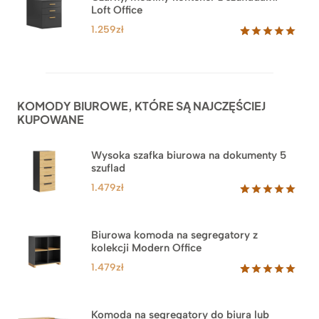
Loft Office
1.259
zł
Oceniony
52
5.00
na 5
na
podstawie
ocen
KOMODY BIUROWE, KTÓRE SĄ NAJCZĘŚCIEJ
klientów
KUPOWANE
Wysoka szafka biurowa na dokumenty 5
szuflad
1.479
zł
Oceniony
1
5.00
na 5
na
Biurowa komoda na segregatory z
podstawie
kolekcji Modern Office
oceny
klienta
1.479
zł
Oceniony
18
5.00
na 5
na
Komoda na segregatory do biura lub