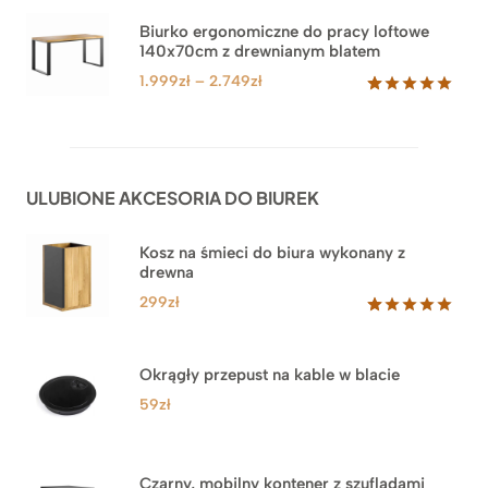
5.00
na 5
od
na
3.999zł
Biurko ergonomiczne do pracy loftowe
podstawie
140x70cm z drewnianym blatem
do
ocen
klientów
4.549zł
Zakres
1.999
zł
–
2.749
zł
cen:
Oceniony
92
5.00
na 5
od
na
1.999zł
podstawie
do
ocen
ULUBIONE AKCESORIA DO BIUREK
klientów
2.749zł
Kosz na śmieci do biura wykonany z
drewna
299
zł
Oceniony
33
5.00
na 5
na
Okrągły przepust na kable w blacie
podstawie
ocen
59
zł
klientów
Czarny, mobilny kontener z szufladami