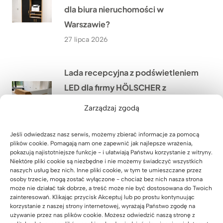
dla biura nieruchomości w
Warszawie?
27 lipca 2026
Lada recepcyjna z podświetleniem
LED dla firmy HÖLSCHER z
Niemiec
Zarządzaj zgodą
24 lipca 2026
Jeśli odwiedzasz nasz serwis, możemy zbierać informacje za pomocą
plików cookie. Pomagają nam one zapewnić jak najlepsze wrażenia,
Jak wyposażyliśmy siłownię
pokazują najistotniejsze funkcje - i ułatwiają Państwu korzystanie z witryny.
Niektóre pliki cookie są niezbędne i nie możemy świadczyć wszystkich
SixPack Fitness w Przeworsku w
naszych usług bez nich. Inne pliki cookie, w tym te umieszczane przez
meble na wymiar?
osoby trzecie, mogą zostać wyłączone - chociaż bez nich nasza strona
może nie działać tak dobrze, a treść może nie być dostosowana do Twoich
22 lipca 2026
zainteresowań. Klikając przycisk Akceptuj lub po prostu kontynuując
korzystanie z naszej strony internetowej, wyrażają Państwo zgodę na
używanie przez nas plików cookie. Możesz odwiedzić naszą stronę z