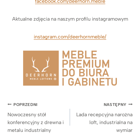
facebook.com/deerhorn.meble
Aktualne zdjęcia na naszym profilu instagramowym
instagram.com/deerhornmeble/
Nawigacja
POPRZEDNI
NASTĘPNY
wpisu
Nowoczesny stół
Lada recepcyjna narożna
konferencyjny z drewna i
loft, industrialna na
metalu industrialny
wymiar