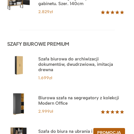
podstawie
gabinetu. Szer. 140cm
ocen
klientów
2.829
zł
Oceniony
42
5.00
na 5
na
podstawie
ocen
SZAFY BIUROWE PREMIUM
klientów
Szafa biurowa do archiwizacji
dokumentów, dwudrzwiowa, imitacja
drewna
1.699
zł
Biurowa szafa na segregatory z kolekcji
Modern Office
2.999
zł
Oceniony
47
5.00
na 5
na
Szafa do biura na ubrania i segregatory.
PROD
PROMOCJA
podstawie