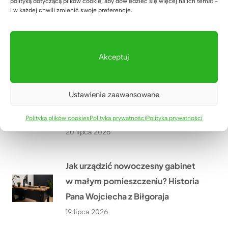
polityką dotyczącą plików cookie, aby dowiedzieć się więcej na ich temat -
Jakie meble biurowe wykonaliśmy
i w każdej chwili zmienić swoje preferencje.
w ramach modernizacji oddziału
PGE w Szczecinie?
21 lipca 2026
Akceptuj
Co przekonało Pana Artura z
Ustawienia zaawansowane
Krakowa do narożnego biurka z
dębowym blatem?
Polityka plików cookies
Polityka prywatności
Polityka prywatności
20 lipca 2026
Jak urządzić nowoczesny gabinet
w małym pomieszczeniu? Historia
Pana Wojciecha z Biłgoraja
19 lipca 2026