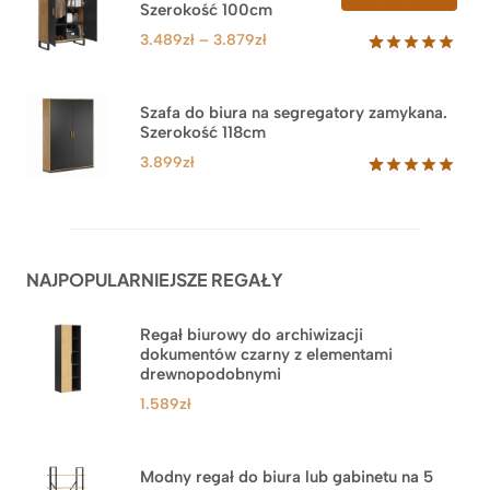
Szerokość 100cm
W
ocen
PROM
klientów
Zakres
3.489
zł
–
3.879
zł
cen:
Oceniony
44
5.00
na 5
od
na
3.489zł
Szafa do biura na segregatory zamykana.
podstawie
Szerokość 118cm
do
ocen
klientów
3.879zł
3.899
zł
Oceniony
62
5.00
na 5
na
podstawie
ocen
NAJPOPULARNIEJSZE REGAŁY
klientów
Regał biurowy do archiwizacji
dokumentów czarny z elementami
drewnopodobnymi
1.589
zł
Modny regał do biura lub gabinetu na 5