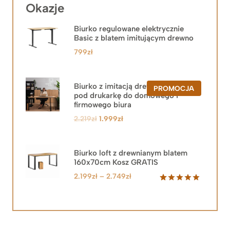
Okazje
Biurko regulowane elektrycznie
Basic z blatem imitującym drewno
799
zł
Biurko z imitacją drewna z szafką
PRODUKT
PROMOCJA
pod drukarkę do domowego i
W
PROMOCJ
firmowego biura
Pierwotna
Aktualna
2.219
zł
1.999
zł
cena
cena
wynosiła:
wynosi:
2.219zł.
1.999zł.
Biurko loft z drewnianym blatem
160x70cm Kosz GRATIS
Zakres
2.199
zł
–
2.749
zł
cen:
Oceniony
92
5.00
na 5
od
na
2.199zł
podstawie
do
ocen