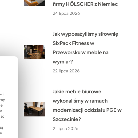
firmy HÖLSCHER z Niemiec
24 lipca 2026
Jak wyposażyliśmy siłownię
SixPack Fitness w
Przeworsku w meble na
wymiar?
22 lipca 2026
Jakie meble biurowe
- i
wykonaliśmy w ramach
emy
ne
modernizacji oddziału PGE w
ie
jąc
Szczecinie?
zą
21 lipca 2026
 w