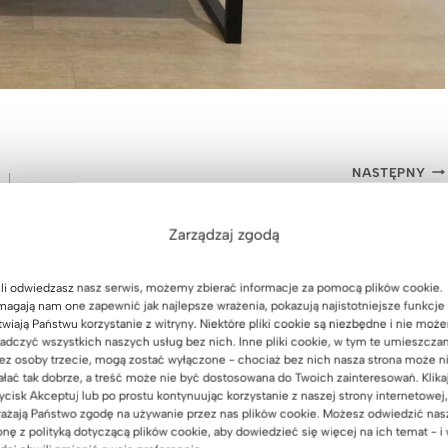
NASTĘPNY
Biurko „loft office plus” z drewnianym blatem
Zarządzaj zgodą
li odwiedzasz nasz serwis, możemy zbierać informacje za pomocą plików cookie.
agają nam one zapewnić jak najlepsze wrażenia, pokazują najistotniejsze funkcje 
twiają Państwu korzystanie z witryny. Niektóre pliki cookie są niezbędne i nie moż
adczyć wszystkich naszych usług bez nich. Inne pliki cookie, w tym te umieszcza
ez osoby trzecie, mogą zostać wyłączone - chociaż bez nich nasza strona może n
ałać tak dobrze, a treść może nie być dostosowana do Twoich zainteresowań. Klika
ycisk Akceptuj lub po prostu kontynuując korzystanie z naszej strony internetowej,
ażają Państwo zgodę na używanie przez nas plików cookie. Możesz odwiedzić nas
onę z polityką dotyczącą plików cookie, aby dowiedzieć się więcej na ich temat - i