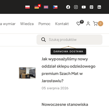
0
a wymiar
Wiedza
Pomoc
Kontakt
0
Wyszukiwarka
produktów
DARMOWA DOSTAWA
Jak wyposażyliśmy nowy
oddział sklepu odzieżowego
premium Szach Mat w
Jarosławiu?
05 sierpnia 2026
Nowoczesne stanowiska