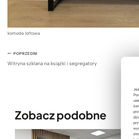
komoda loftowa
Nawigacja
POPRZEDNI
Witryna szklana na książki i segregatory
wpisu
Jeś
Pom
uła
świ
Zobacz podobne
prz
dzi
prz
wyr
str