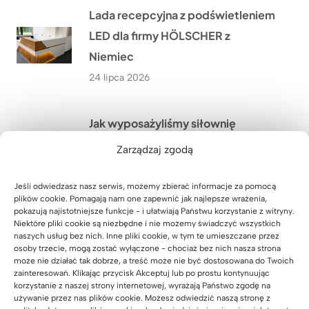
Lada recepcyjna z podświetleniem
LED dla firmy HÖLSCHER z
Niemiec
24 lipca 2026
Jak wyposażyliśmy siłownię
SixPack Fitness w Przeworsku w
Zarządzaj zgodą
meble na wymiar?
22 lipca 2026
Jeśli odwiedzasz nasz serwis, możemy zbierać informacje za pomocą
plików cookie. Pomagają nam one zapewnić jak najlepsze wrażenia,
pokazują najistotniejsze funkcje - i ułatwiają Państwu korzystanie z witryny.
Niektóre pliki cookie są niezbędne i nie możemy świadczyć wszystkich
Jakie meble biurowe wykonaliśmy
naszych usług bez nich. Inne pliki cookie, w tym te umieszczane przez
osoby trzecie, mogą zostać wyłączone - chociaż bez nich nasza strona
w ramach modernizacji oddziału
może nie działać tak dobrze, a treść może nie być dostosowana do Twoich
PGE w Szczecinie?
zainteresowań. Klikając przycisk Akceptuj lub po prostu kontynuując
korzystanie z naszej strony internetowej, wyrażają Państwo zgodę na
21 lipca 2026
używanie przez nas plików cookie. Możesz odwiedzić naszą stronę z