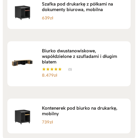
Szafka pod drukarkę z półkami na
dokumenty biurowa, mobilna
639
zł
Biurko dwustanowiskowe,
współdzielone z szufladami i długim
blatem
(1)
8.479
zł
Oceniono
5.00
na 5
Kontenerek pod biurko na drukarkę,
mobilny
739
zł