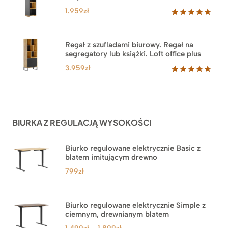
klientów
1.959
zł
Oceniony
35
5.00
na 5
na
Regał z szufladami biurowy. Regał na
podstawie
segregatory lub książki. Loft office plus
ocen
klientów
3.959
zł
Oceniony
45
5.00
na 5
na
podstawie
ocen
BIURKA Z REGULACJĄ WYSOKOŚCI
klientów
Biurko regulowane elektrycznie Basic z
blatem imitującym drewno
799
zł
Biurko regulowane elektrycznie Simple z
ciemnym, drewnianym blatem
Zakres