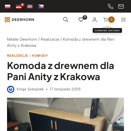
Przejdź
do
treści
0
0
DARMOWA DOSTAWA
Meble Deerhorn
/
Realizacje
/
Komoda z drewnem dla Pani
Anity z Krakowa
REALIZACJE
|
KOMODY
Komoda z drewnem dla
Pani Anity z Krakowa
Kinga Sobaszek
17 listopada 2025