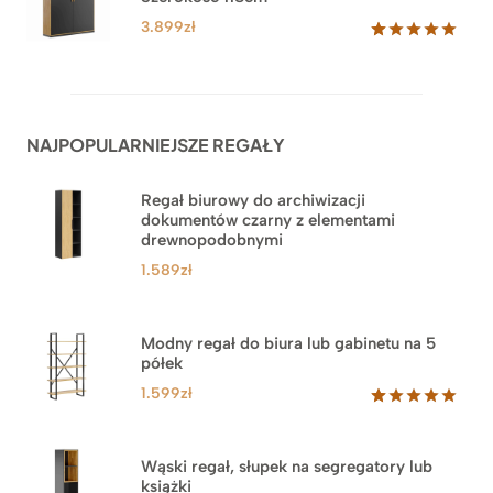
ocen
klientów
3.879zł
3.899
zł
Oceniony
62
5.00
na 5
na
podstawie
ocen
NAJPOPULARNIEJSZE REGAŁY
klientów
Regał biurowy do archiwizacji
dokumentów czarny z elementami
drewnopodobnymi
1.589
zł
Modny regał do biura lub gabinetu na 5
półek
1.599
zł
Oceniony
46
5.00
na 5
na
Wąski regał, słupek na segregatory lub
podstawie
książki
ocen