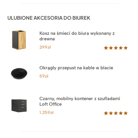
na
1.999zł
podstawie
do
ocen
ULUBIONE AKCESORIA DO BIUREK
klientów
2.749zł
Kosz na śmieci do biura wykonany z
drewna
299
zł
Oceniony
33
5.00
na 5
na
Okrągły przepust na kable w blacie
podstawie
ocen
59
zł
klientów
Czarny, mobilny kontener z szufladami
Loft Office
1.259
zł
Oceniony
52
5.00
na 5
na
podstawie