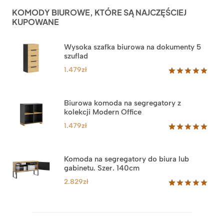
ocen
KOMODY BIUROWE, KTÓRE SĄ NAJCZĘŚCIEJ
klientów
KUPOWANE
Wysoka szafka biurowa na dokumenty 5
szuflad
1.479
zł
Oceniony
1
5.00
na 5
na
Biurowa komoda na segregatory z
podstawie
kolekcji Modern Office
oceny
klienta
1.479
zł
Oceniony
18
5.00
na 5
na
Komoda na segregatory do biura lub
podstawie
gabinetu. Szer. 140cm
ocen
klientów
2.829
zł
Oceniony
42
5.00
na 5
na
podstawie