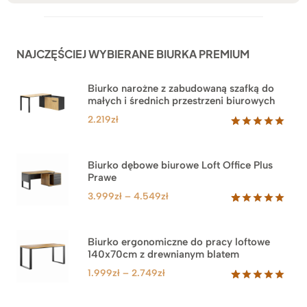
NAJCZĘŚCIEJ WYBIERANE BIURKA PREMIUM
Biurko narożne z zabudowaną szafką do
małych i średnich przestrzeni biurowych
2.219
zł
Oceniony
1
5.00
na 5
na
Biurko dębowe biurowe Loft Office Plus
podstawie
Prawe
oceny
klienta
Zakres
3.999
zł
–
4.549
zł
cen:
Oceniony
71
5.00
na 5
od
na
3.999zł
Biurko ergonomiczne do pracy loftowe
podstawie
140x70cm z drewnianym blatem
do
ocen
klientów
4.549zł
Zakres
1.999
zł
–
2.749
zł
cen:
Oceniony
92
5.00
na 5
od