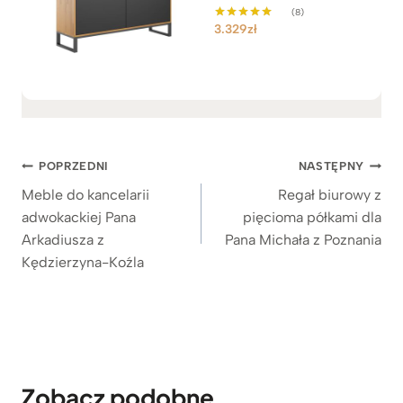
(8)
3.329
zł
Oceniono
5.00
na 5
Nawigacja
POPRZEDNI
NASTĘPNY
wpisu
Meble do kancelarii
Regał biurowy z
adwokackiej Pana
pięcioma półkami dla
Arkadiusza z
Pana Michała z Poznania
Kędzierzyna-Koźla
Zobacz podobne