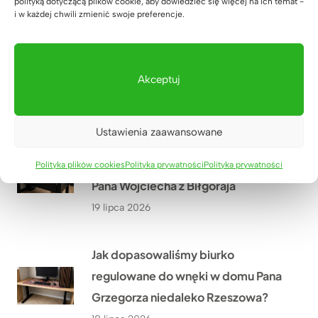
polityką dotyczącą plików cookie, aby dowiedzieć się więcej na ich temat -
i w każdej chwili zmienić swoje preferencje.
Co przekonało Pana Artura z
Krakowa do narożnego biurka z
dębowym blatem?
Akceptuj
20 lipca 2026
Ustawienia zaawansowane
Jak urządzić nowoczesny gabinet
w małym pomieszczeniu? Historia
Polityka plików cookies
Polityka prywatności
Polityka prywatności
Pana Wojciecha z Biłgoraja
19 lipca 2026
Jak dopasowaliśmy biurko
regulowane do wnęki w domu Pana
Grzegorza niedaleko Rzeszowa?