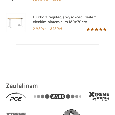
1.499
zł
–
1.899
zł
cen:
od
1.499zł
Biurko z regulacją wysokości białe z
cienkim blatem slim 160x70cm
do
1.899zł
Zakres
2.989
zł
–
3.189
zł
cen:
Oceniony
8
5.00
na 5
od
na
2.989zł
podstawie
do
ocen
klientów
3.189zł
Zaufali nam