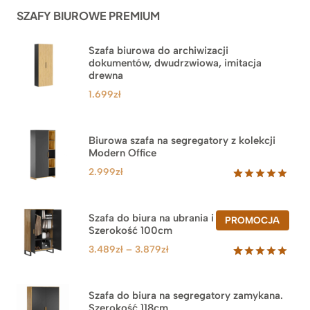
ocen
SZAFY BIUROWE PREMIUM
klientów
Szafa biurowa do archiwizacji
dokumentów, dwudrzwiowa, imitacja
drewna
1.699
zł
Biurowa szafa na segregatory z kolekcji
Modern Office
2.999
zł
Oceniony
47
5.00
na 5
na
Szafa do biura na ubrania i segregatory.
PROD
PROMOCJA
podstawie
Szerokość 100cm
W
ocen
PROM
klientów
Zakres
3.489
zł
–
3.879
zł
cen:
Oceniony
44
5.00
na 5
od
na
3.489zł
Szafa do biura na segregatory zamykana.
podstawie
Szerokość 118cm
do