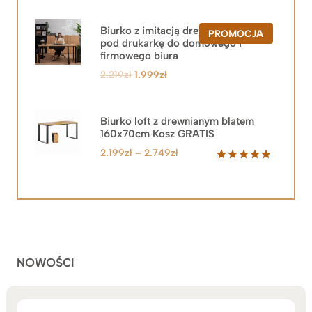
Biurko z imitacją drewna z szafką
PRODUKT
PROMOCJA
pod drukarkę do domowego i
W
PROMOCJ
firmowego biura
Pierwotna
Aktualna
2.219
zł
1.999
zł
cena
cena
wynosiła:
wynosi:
2.219zł.
1.999zł.
Biurko loft z drewnianym blatem
160x70cm Kosz GRATIS
Zakres
2.199
zł
–
2.749
zł
cen:
Oceniony
92
5.00
na 5
od
na
2.199zł
podstawie
do
ocen
klientów
2.749zł
NOWOŚCI