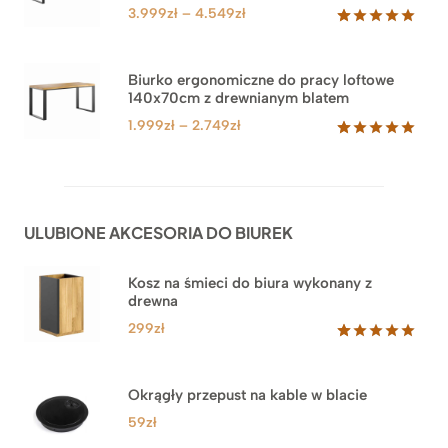
klienta
Zakres
3.999
zł
–
4.549
zł
cen:
Oceniony
71
5.00
na 5
od
na
3.999zł
Biurko ergonomiczne do pracy loftowe
podstawie
140x70cm z drewnianym blatem
do
ocen
klientów
4.549zł
Zakres
1.999
zł
–
2.749
zł
cen:
Oceniony
92
5.00
na 5
od
na
1.999zł
podstawie
do
ocen
ULUBIONE AKCESORIA DO BIUREK
klientów
2.749zł
Kosz na śmieci do biura wykonany z
drewna
299
zł
Oceniony
33
5.00
na 5
na
Okrągły przepust na kable w blacie
podstawie
ocen
59
zł
klientów