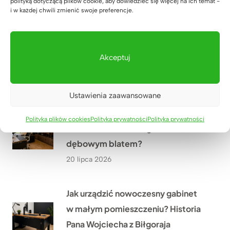
polityką dotyczącą plików cookie, aby dowiedzieć się więcej na ich temat -
i w każdej chwili zmienić swoje preferencje.
Jakie meble biurowe wykonaliśmy
w ramach modernizacji oddziału
Akceptuj
PGE w Szczecinie?
21 lipca 2026
Ustawienia zaawansowane
Co przekonało Pana Artura z
Polityka plików cookies
Polityka prywatności
Polityka prywatności
Krakowa do narożnego biurka z
dębowym blatem?
20 lipca 2026
Jak urządzić nowoczesny gabinet
w małym pomieszczeniu? Historia
Pana Wojciecha z Biłgoraja