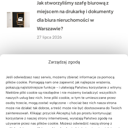
Jak stworzyliśmy szafę biurową z
miejscem na drukarkę i dokumenty
dla biura nieruchomości w
Warszawie?
27 lipca 2026
Lada recepcyjna z podświetleniem
Zarządzaj zgodą
LED dla firmy HÖLSCHER z
Niemiec
Jeśli odwiedzasz nasz serwis, możemy zbierać informacje za pomocą
24 lipca 2026
plików cookie. Pomagają nam one zapewnić jak najlepsze wrażenia,
pokazują najistotniejsze funkcje - i ułatwiają Państwu korzystanie z witryny.
Niektóre pliki cookie są niezbędne i nie możemy świadczyć wszystkich
naszych usług bez nich. Inne pliki cookie, w tym te umieszczane przez
Jak wyposażyliśmy siłownię
osoby trzecie, mogą zostać wyłączone - chociaż bez nich nasza strona
może nie działać tak dobrze, a treść może nie być dostosowana do Twoich
SixPack Fitness w Przeworsku w
zainteresowań. Klikając przycisk Akceptuj lub po prostu kontynuując
meble na wymiar?
korzystanie z naszej strony internetowej, wyrażają Państwo zgodę na
używanie przez nas plików cookie. Możesz odwiedzić naszą stronę z
22 lipca 2026