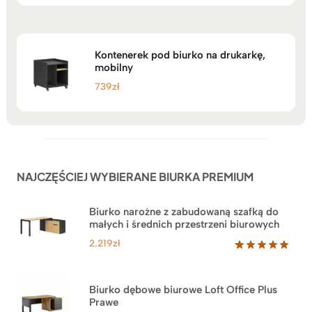
Kontenerek pod biurko na drukarkę,
mobilny
739
zł
NAJCZĘŚCIEJ WYBIERANE BIURKA PREMIUM
Biurko narożne z zabudowaną szafką do
małych i średnich przestrzeni biurowych
2.219
zł
Oceniony
1
5.00
na 5
na
Biurko dębowe biurowe Loft Office Plus
podstawie
Prawe
oceny