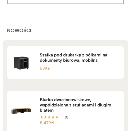
na
2.199zł
podstawie
do
ocen
klientów
2.749zł
NOWOŚCI
Szafka pod drukarkę z półkami na
dokumenty biurowa, mobilna
639
zł
Biurko dwustanowiskowe,
współdzielone z szufladami i długim
blatem
(1)
8.479
zł
Oceniono
5.00
na 5