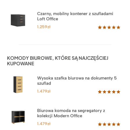
Czarny, mobilny kontener z szufladami
Loft Office
1.259
zł
Oceniony
52
5.00
na 5
na
podstawie
ocen
KOMODY BIUROWE, KTÓRE SĄ NAJCZĘŚCIEJ
klientów
KUPOWANE
Wysoka szafka biurowa na dokumenty 5
szuflad
1.479
zł
Oceniony
1
5.00
na 5
na
Biurowa komoda na segregatory z
podstawie
kolekcji Modern Office
oceny
klienta
1.479
zł