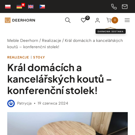
Przejdź
do
treści
0
0
DARMOWA DOSTAWA
Meble Deerhorn
/
Realizacje
/
Král domácích a kancelářských
koutů – konferenční stolek!
REALIZACJE
|
STOŁY
Král domácích a
kancelářských koutů –
konferenční stolek!
Patrycja
19 czerwca 2024