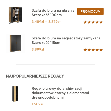
Oceniony
47
5.00
na 5
na
Szafa do biura na ubrania i segregatory.
PROD
PROMOCJA
podstawie
Szerokość 100cm
W
ocen
PROM
klientów
Zakres
3.489
zł
–
3.879
zł
cen:
Oceniony
44
5.00
na 5
od
na
3.489zł
Szafa do biura na segregatory zamykana.
podstawie
Szerokość 118cm
do
ocen
klientów
3.879zł
3.899
zł
Oceniony
62
5.00
na 5
na
podstawie
ocen
NAJPOPULARNIEJSZE REGAŁY
klientów
Regał biurowy do archiwizacji
dokumentów czarny z elementami
drewnopodobnymi
1.589
zł