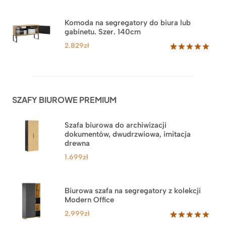
Oceniony
18
5.00
na 5
na
Komoda na segregatory do biura lub
podstawie
gabinetu. Szer. 140cm
ocen
klientów
2.829
zł
Oceniony
42
5.00
na 5
na
podstawie
ocen
SZAFY BIUROWE PREMIUM
klientów
Szafa biurowa do archiwizacji
dokumentów, dwudrzwiowa, imitacja
drewna
1.699
zł
Biurowa szafa na segregatory z kolekcji
Modern Office
2.999
zł