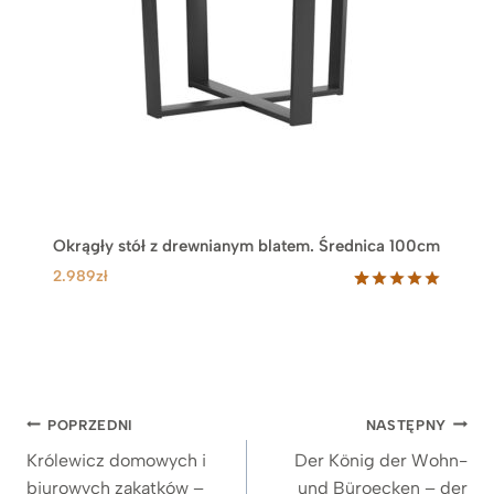
Okrągły stół z drewnianym blatem. Średnica 100cm
2.989
zł
Oceniony
24
5.00
na 5
na
podstawie
ocen
klientów
Nawigacja
POPRZEDNI
NASTĘPNY
wpisu
Królewicz domowych i
Der König der Wohn-
biurowych zakątków –
und Büroecken – der