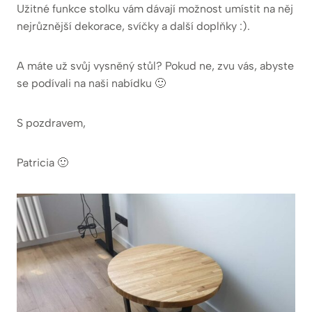
Užitné funkce stolku vám dávají možnost umístit na něj
nejrůznější dekorace, svíčky a další doplňky :).
A máte už svůj vysněný stůl? Pokud ne, zvu vás, abyste
se podívali na naši nabídku 🙂
S pozdravem,
Patricia 🙂