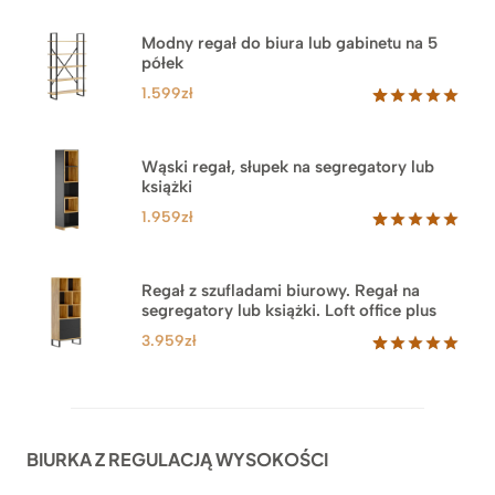
Modny regał do biura lub gabinetu na 5
półek
1.599
zł
Oceniony
46
5.00
na 5
na
Wąski regał, słupek na segregatory lub
podstawie
książki
ocen
klientów
1.959
zł
Oceniony
35
5.00
na 5
na
Regał z szufladami biurowy. Regał na
podstawie
segregatory lub książki. Loft office plus
ocen
klientów
3.959
zł
Oceniony
45
5.00
na 5
na
podstawie
ocen
BIURKA Z REGULACJĄ WYSOKOŚCI
klientów