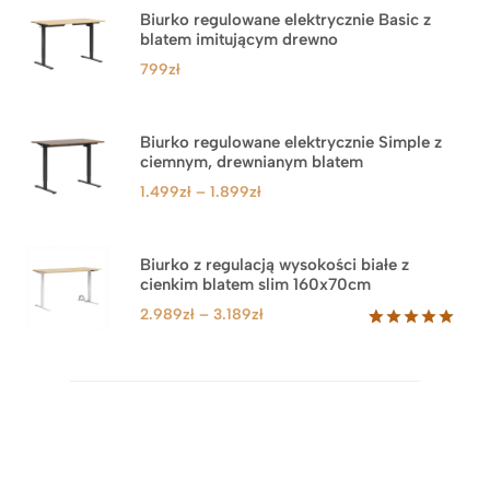
Biurko regulowane elektrycznie Basic z
blatem imitującym drewno
799
zł
Biurko regulowane elektrycznie Simple z
ciemnym, drewnianym blatem
Zakres
1.499
zł
–
1.899
zł
cen:
od
1.499zł
Biurko z regulacją wysokości białe z
cienkim blatem slim 160x70cm
do
1.899zł
Zakres
2.989
zł
–
3.189
zł
cen:
Oceniony
8
5.00
na 5
od
na
2.989zł
podstawie
do
ocen
klientów
3.189zł