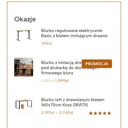
Okazje
Biurko regulowane elektrycznie
Basic z blatem imitującym drewno
799
zł
Biurko z imitacją drewna z szafką
PRODUKT
PROMOCJA
pod drukarkę do domowego i
W
PROMOCJ
firmowego biura
Pierwotna
Aktualna
2.219
zł
1.999
zł
cena
cena
wynosiła:
wynosi:
2.219zł.
1.999zł.
Biurko loft z drewnianym blatem
160x70cm Kosz GRATIS
Zakres
2.199
zł
–
2.749
zł
cen:
Oceniony
92
5.00
na 5
od