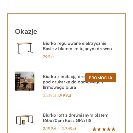
Okazje
Biurko regulowane elektrycznie
Basic z blatem imitującym drewno
799
zł
Biurko z imitacją drewna z szafką
PRODUKT
PROMOCJA
pod drukarkę do domowego i
W
PROMOCJ
firmowego biura
Pierwotna
Aktualna
2.219
zł
1.999
zł
cena
cena
wynosiła:
wynosi:
2.219zł.
1.999zł.
Biurko loft z drewnianym blatem
160x70cm Kosz GRATIS
Zakres
2.199
zł
–
2.749
zł