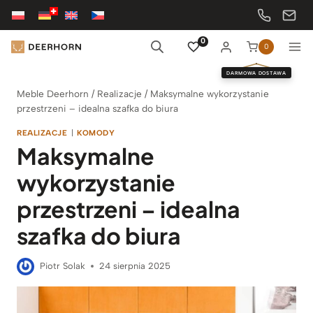
Przejdź
do
treści
0
0
DARMOWA DOSTAWA
Meble Deerhorn
/
Realizacje
/
Maksymalne wykorzystanie
przestrzeni – idealna szafka do biura
REALIZACJE
|
KOMODY
Maksymalne
wykorzystanie
przestrzeni – idealna
szafka do biura
Piotr Solak
24 sierpnia 2025