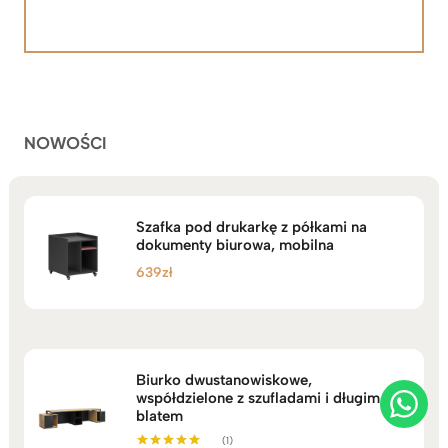
cen:
Oceniony
92
5.00
na 5
od
na
2.199zł
podstawie
do
ocen
klientów
2.749zł
NOWOŚCI
Szafka pod drukarkę z półkami na
dokumenty biurowa, mobilna
639
zł
Biurko dwustanowiskowe,
współdzielone z szufladami i długim
blatem
(1)