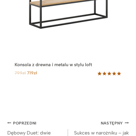
C
J
I
Konsola z drewna i metalu w stylu loft
P
A
799
zł
719
zł
i
k
Oceniony
7
5.00
na 5
e
t
na
r
u
podstawie
w
a
ocen
klientów
o
l
t
n
n
a
Nawigacja
POPRZEDNI
NASTĘPNY
a
c
wpisu
Dębowy Duet: dwie
Sukces w narożniku – jak
c
e