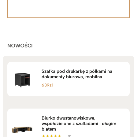
cen:
Oceniony
92
5.00
na 5
od
na
2.199zł
podstawie
do
ocen
klientów
2.749zł
NOWOŚCI
Szafka pod drukarkę z półkami na
dokumenty biurowa, mobilna
639
zł
Biurko dwustanowiskowe,
współdzielone z szufladami i długim
blatem
(1)