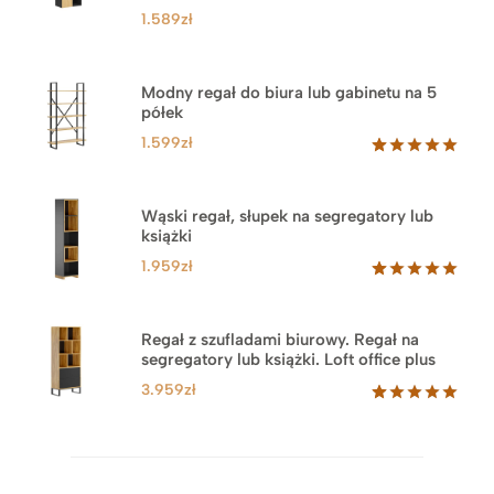
1.589
zł
Modny regał do biura lub gabinetu na 5
półek
1.599
zł
Oceniony
46
5.00
na 5
na
Wąski regał, słupek na segregatory lub
podstawie
książki
ocen
klientów
1.959
zł
Oceniony
35
5.00
na 5
na
Regał z szufladami biurowy. Regał na
podstawie
segregatory lub książki. Loft office plus
ocen
klientów
3.959
zł
Oceniony
45
5.00
na 5
na
podstawie
ocen