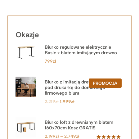
Okazje
Biurko regulowane elektrycznie
Basic z blatem imitującym drewno
799
zł
Biurko z imitacją drewna z szafką
PRODUKT
PROMOCJA
pod drukarkę do domowego i
W
PROMOCJ
firmowego biura
Pierwotna
Aktualna
2.219
zł
1.999
zł
cena
cena
wynosiła:
wynosi:
2.219zł.
1.999zł.
Biurko loft z drewnianym blatem
160x70cm Kosz GRATIS
Zakres
2.199
zł
–
2.749
zł