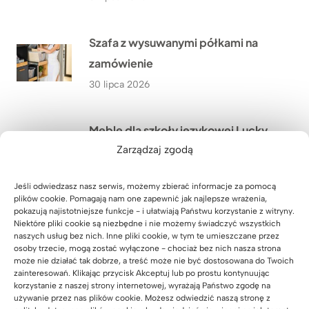
Szafa z wysuwanymi półkami na
zamówienie
30 lipca 2026
Meble dla szkoły językowej Lucky
Zarządzaj zgodą
Academy w Biłgoraju – przestrzeń,
która wspiera naukę
Jeśli odwiedzasz nasz serwis, możemy zbierać informacje za pomocą
29 lipca 2026
plików cookie. Pomagają nam one zapewnić jak najlepsze wrażenia,
pokazują najistotniejsze funkcje - i ułatwiają Państwu korzystanie z witryny.
Niektóre pliki cookie są niezbędne i nie możemy świadczyć wszystkich
naszych usług bez nich. Inne pliki cookie, w tym te umieszczane przez
Meble biurowe dla Kancelarii
osoby trzecie, mogą zostać wyłączone - chociaż bez nich nasza strona
Adwokackiej Adwokat Marty
może nie działać tak dobrze, a treść może nie być dostosowana do Twoich
zainteresowań. Klikając przycisk Akceptuj lub po prostu kontynuując
Giezowskiej w Zielonej Górze
korzystanie z naszej strony internetowej, wyrażają Państwo zgodę na
używanie przez nas plików cookie. Możesz odwiedzić naszą stronę z
28 lipca 2026