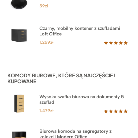
ocen
59
zł
klientów
Czarny, mobilny kontener z szufladami
Loft Office
1.259
zł
Oceniony
52
5.00
na 5
na
podstawie
ocen
KOMODY BIUROWE, KTÓRE SĄ NAJCZĘŚCIEJ
klientów
KUPOWANE
Wysoka szafka biurowa na dokumenty 5
szuflad
1.479
zł
Oceniony
1
5.00
na 5
na
Biurowa komoda na segregatory z
podstawie
kolekcji Modern Office