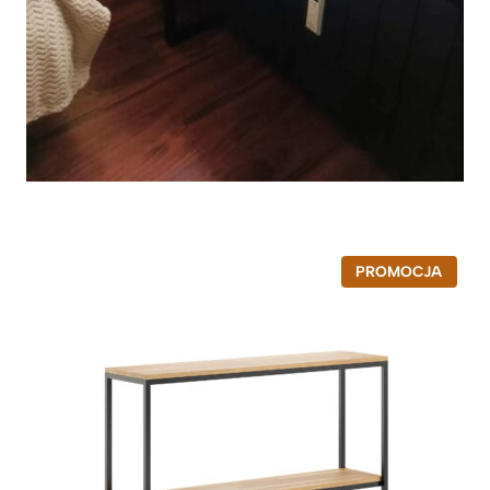
P
PROMOCJA
R
O
D
U
K
T
W
P
R
O
M
O