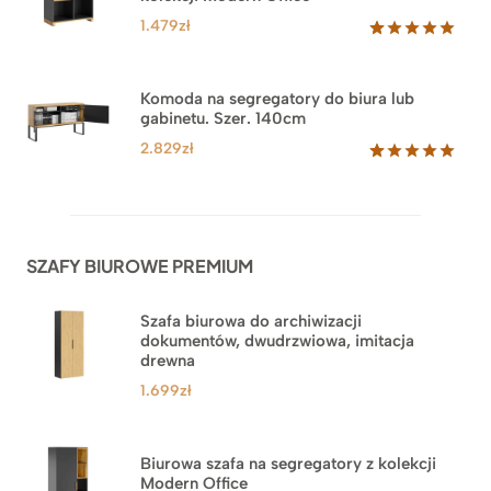
oceny
klienta
1.479
zł
Oceniony
18
5.00
na 5
na
Komoda na segregatory do biura lub
podstawie
gabinetu. Szer. 140cm
ocen
klientów
2.829
zł
Oceniony
42
5.00
na 5
na
podstawie
ocen
SZAFY BIUROWE PREMIUM
klientów
Szafa biurowa do archiwizacji
dokumentów, dwudrzwiowa, imitacja
drewna
1.699
zł
Biurowa szafa na segregatory z kolekcji
Modern Office