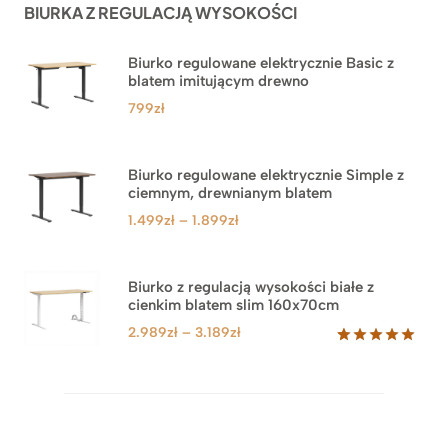
BIURKA Z REGULACJĄ WYSOKOŚCI
klientów
Biurko regulowane elektrycznie Basic z
blatem imitującym drewno
799
zł
Biurko regulowane elektrycznie Simple z
ciemnym, drewnianym blatem
Zakres
1.499
zł
–
1.899
zł
cen:
od
1.499zł
Biurko z regulacją wysokości białe z
cienkim blatem slim 160x70cm
do
1.899zł
Zakres
2.989
zł
–
3.189
zł
cen:
Oceniony
8
5.00
na 5
od
na
2.989zł
podstawie
do
ocen
klientów
3.189zł