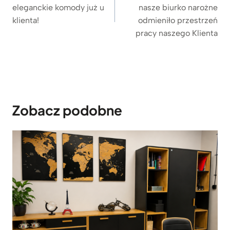
e
n
eleganckie komody już u
nasze biurko narożne
n
a
klienta!
odmieniło przestrzeń
a
w
pracy naszego Klienta
w
y
y
n
n
o
o
s
s
i
i
:
Zobacz podobne
ł
7
a
1
:
9
7
z
9
ł
9
.
z
ł
.