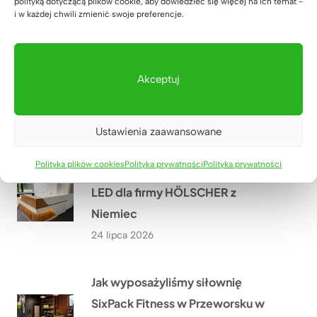
polityką dotyczącą plików cookie, aby dowiedzieć się więcej na ich temat -
i w każdej chwili zmienić swoje preferencje.
Jak stworzyliśmy szafę biurową z
miejscem na drukarkę i dokumenty
Akceptuj
dla biura nieruchomości w
Warszawie?
27 lipca 2026
Ustawienia zaawansowane
Polityka plików cookies
Polityka prywatności
Polityka prywatności
Lada recepcyjna z podświetleniem
LED dla firmy HÖLSCHER z
Niemiec
24 lipca 2026
Jak wyposażyliśmy siłownię
SixPack Fitness w Przeworsku w