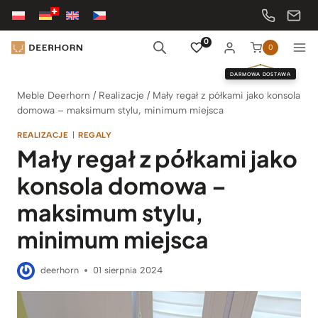
Przejdź
do
treści
0
0
DARMOWA DOSTAWA
Meble Deerhorn
/
Realizacje
/
Mały regał z półkami jako konsola
domowa – maksimum stylu, minimum miejsca
REALIZACJE
|
REGALY
Mały regał z półkami jako
konsola domowa –
maksimum stylu,
minimum miejsca
deerhorn
01 sierpnia 2024