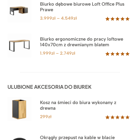
na
Biurko dębowe biurowe Loft Office Plus
podstawie
Prawe
oceny
klienta
Zakres
3.999
zł
–
4.549
zł
cen:
Oceniony
71
5.00
na 5
od
na
3.999zł
Biurko ergonomiczne do pracy loftowe
podstawie
140x70cm z drewnianym blatem
do
ocen
klientów
4.549zł
Zakres
1.999
zł
–
2.749
zł
cen:
Oceniony
92
5.00
na 5
od
na
1.999zł
podstawie
do
ocen
ULUBIONE AKCESORIA DO BIUREK
klientów
2.749zł
Kosz na śmieci do biura wykonany z
drewna
299
zł
Oceniony
33
5.00
na 5
na
Okrągły przepust na kable w blacie
podstawie