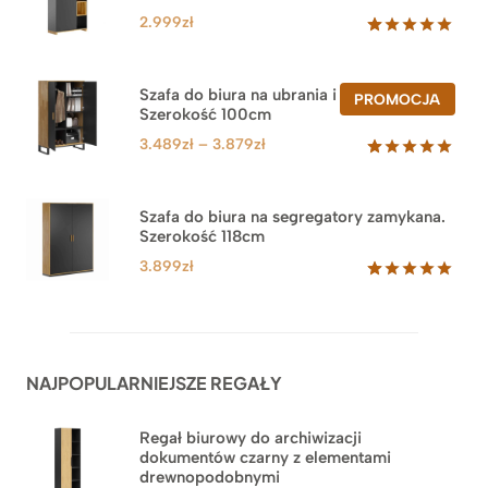
2.999
zł
Oceniony
47
5.00
na 5
na
Szafa do biura na ubrania i segregatory.
PROD
PROMOCJA
podstawie
Szerokość 100cm
W
ocen
PROM
klientów
Zakres
3.489
zł
–
3.879
zł
cen:
Oceniony
44
5.00
na 5
od
na
3.489zł
Szafa do biura na segregatory zamykana.
podstawie
Szerokość 118cm
do
ocen
klientów
3.879zł
3.899
zł
Oceniony
62
5.00
na 5
na
podstawie
ocen
NAJPOPULARNIEJSZE REGAŁY
klientów
Regał biurowy do archiwizacji
dokumentów czarny z elementami
drewnopodobnymi