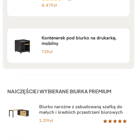
8.479
zł
Oceniono
5.00
na 5
Kontenerek pod biurko na drukarkę,
mobilny
739
zł
NAJCZĘŚCIEJ WYBIERANE BIURKA PREMIUM
Biurko narożne z zabudowaną szafką do
małych i średnich przestrzeni biurowych
2.219
zł
Oceniony
1
5.00
na 5