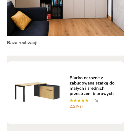
Baza realizacji
Biurko narożne z
zabudowaną szafką do
małych i średnich
przestrzeni biurowych
(1)
2.219
zł
Oceniono
5.00
na 5