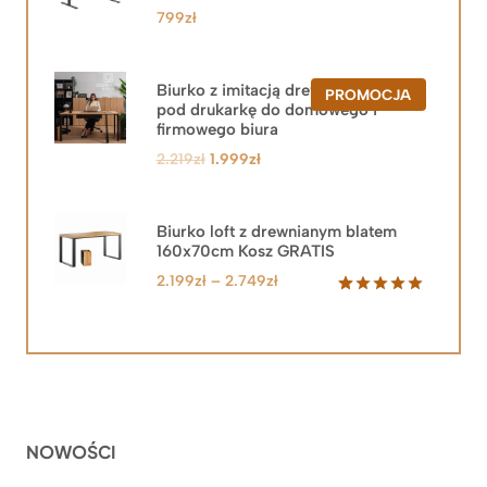
799
zł
Biurko z imitacją drewna z szafką
PRODUKT
PROMOCJA
pod drukarkę do domowego i
W
PROMOCJ
firmowego biura
Pierwotna
Aktualna
2.219
zł
1.999
zł
cena
cena
wynosiła:
wynosi:
2.219zł.
1.999zł.
Biurko loft z drewnianym blatem
160x70cm Kosz GRATIS
Zakres
2.199
zł
–
2.749
zł
cen:
Oceniony
92
5.00
na 5
od
na
2.199zł
podstawie
do
ocen
klientów
2.749zł
NOWOŚCI