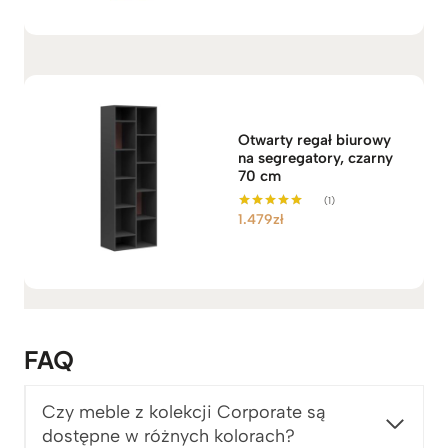
Otwarty regał biurowy
na segregatory, czarny
70 cm
(1)
1.479
zł
Oceniono
5.00
na 5
FAQ
Czy meble z kolekcji Corporate są
dostępne w różnych kolorach?