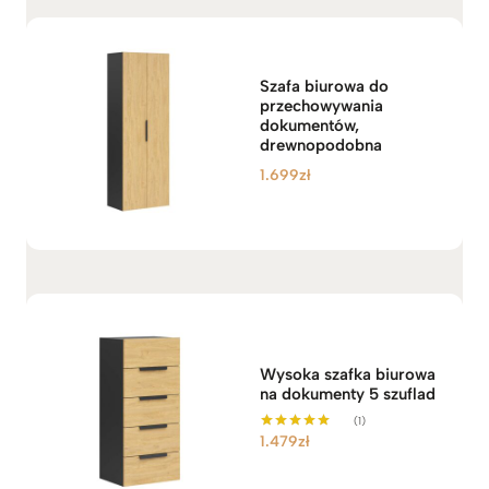
Szafa biurowa do
przechowywania
dokumentów,
drewnopodobna
1.699
zł
Wysoka szafka biurowa
na dokumenty 5 szuflad
(1)
1.479
zł
Oceniono
5.00
na 5