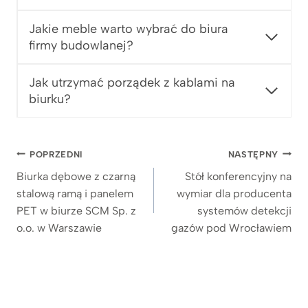
Jakie meble warto wybrać do biura
firmy budowlanej?
Jak utrzymać porządek z kablami na
biurku?
Nawigacja
POPRZEDNI
NASTĘPNY
wpisu
Biurka dębowe z czarną
Stół konferencyjny na
stalową ramą i panelem
wymiar dla producenta
PET w biurze SCM Sp. z
systemów detekcji
o.o. w Warszawie
gazów pod Wrocławiem