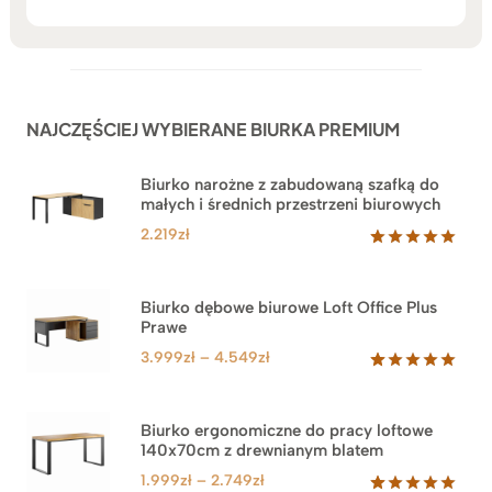
NAJCZĘŚCIEJ WYBIERANE BIURKA PREMIUM
Biurko narożne z zabudowaną szafką do
małych i średnich przestrzeni biurowych
2.219
zł
Oceniony
1
5.00
na 5
na
Biurko dębowe biurowe Loft Office Plus
podstawie
Prawe
oceny
klienta
Zakres
3.999
zł
–
4.549
zł
cen:
Oceniony
71
5.00
na 5
od
na
3.999zł
Biurko ergonomiczne do pracy loftowe
podstawie
140x70cm z drewnianym blatem
do
ocen
klientów
4.549zł
Zakres
1.999
zł
–
2.749
zł