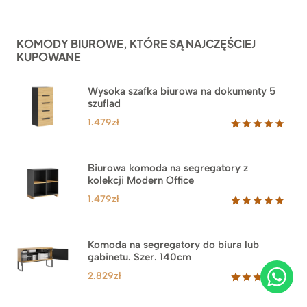
na
podstawie
ocen
KOMODY BIUROWE, KTÓRE SĄ NAJCZĘŚCIEJ
klientów
KUPOWANE
Wysoka szafka biurowa na dokumenty 5
szuflad
1.479
zł
Oceniony
1
5.00
na 5
na
Biurowa komoda na segregatory z
podstawie
kolekcji Modern Office
oceny
klienta
1.479
zł
Oceniony
18
5.00
na 5
na
Komoda na segregatory do biura lub
podstawie
gabinetu. Szer. 140cm
ocen
klientów
2.829
zł
Oceniony
42
5.00
na 5