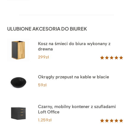
cen:
Oceniony
92
5.00
na 5
od
na
1.999zł
podstawie
do
ocen
ULUBIONE AKCESORIA DO BIUREK
klientów
2.749zł
Kosz na śmieci do biura wykonany z
drewna
299
zł
Oceniony
33
5.00
na 5
na
Okrągły przepust na kable w blacie
podstawie
ocen
59
zł
klientów
Czarny, mobilny kontener z szufladami
Loft Office
1.259
zł
Oceniony
52
5.00
na 5