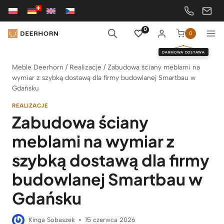
Przejdź
do
treści
0
0
DARMOWA DOSTAWA
Meble Deerhorn
/
Realizacje
/
Zabudowa ściany meblami na
wymiar z szybką dostawą dla firmy budowlanej Smartbau w
Gdańsku
REALIZACJE
Zabudowa ściany
meblami na wymiar z
szybką dostawą dla firmy
budowlanej Smartbau w
Gdańsku
Kinga Sobaszek
15 czerwca 2026