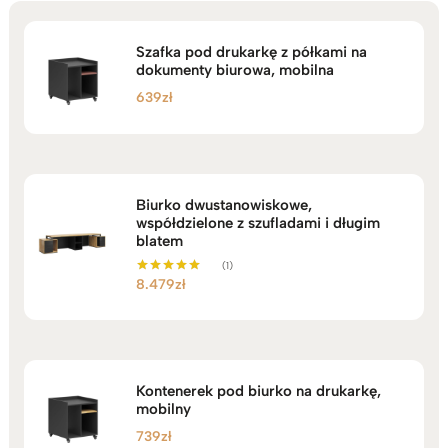
Szafka pod drukarkę z półkami na
dokumenty biurowa, mobilna
639
zł
Biurko dwustanowiskowe,
współdzielone z szufladami i długim
blatem
(1)
8.479
zł
Oceniono
5.00
na 5
Kontenerek pod biurko na drukarkę,
mobilny
739
zł