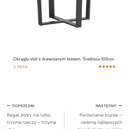
Okrągły stół z drewnianym blatem. Średnica 100cm
2.989
zł
Oceniony
24
5.00
na 5
na
podstawie
ocen
klientów
Nawigacja
POPRZEDNI
NASTĘPNY
wpisu
Regał, który nie tylko
Porównanie biurek –
trzyma rzeczy – trzyma
ranking najlepszych