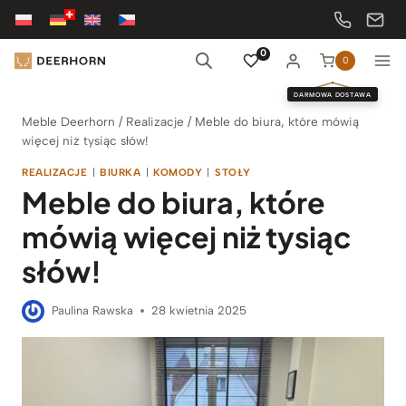
Przejdź
do
treści
0
0
DARMOWA DOSTAWA
Meble Deerhorn
/
Realizacje
/
Meble do biura, które mówią
więcej niż tysiąc słów!
REALIZACJE
|
BIURKA
|
KOMODY
|
STOŁY
Meble do biura, które
mówią więcej niż tysiąc
słów!
Paulina Rawska
28 kwietnia 2025