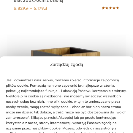
Blat 200x70cm z osłoną
Z
5.829
zł
–
6.179
zł
Oceniony
64
a
5.00
na 5
k
na
podstawie
r
ocen
klientów
e
s
c
e
n
Zarządzaj zgodą
:
o
d
Jeśli odwiedzasz nasz serwis, możemy zbierać informacje za pomocą
plików cookie. Pomagają nam one zapewnić jak najlepsze wrażenia,
5
pokazują najistotniejsze funkcje - i ułatwiają Państwu korzystanie z witryny.
.
Niektóre pliki cookie są niezbędne i nie możemy świadczyć wszystkich
8
naszych usług bez nich. Inne pliki cookie, w tym te umieszczane przez
2
osoby trzecie, mogą zostać wyłączone - chociaż bez nich nasza strona
9
może nie działać tak dobrze, a treść może nie być dostosowana do Twoich
zainteresowań. Klikając przycisk Akceptuj lub po prostu kontynuując
z
korzystanie z naszej strony internetowej, wyrażają Państwo zgodę na
ł
używanie przez nas plików cookie. Możesz odwiedzić naszą stronę z
d