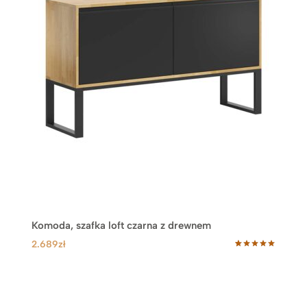
Komoda, szafka loft czarna z drewnem
2.689
zł
Oceniony
6
5.00
na 5
na
podstawie
ocen
klientów