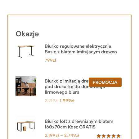
Okazje
Biurko regulowane elektrycznie
Basic z blatem imitującym drewno
799
zł
Biurko z imitacją drewna z szafką
PRODUKT
PROMOCJA
pod drukarkę do domowego i
W
PROMOCJ
firmowego biura
Pierwotna
Aktualna
2.219
zł
1.999
zł
cena
cena
wynosiła:
wynosi:
2.219zł.
1.999zł.
Biurko loft z drewnianym blatem
160x70cm Kosz GRATIS
Zakres
2.199
zł
–
2.749
zł