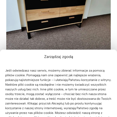
Zarządzaj zgodą
Komoda biurowa dla Pana Rafała z
Przyszowic niedaleko Gliwic
Jeśli odwiedzasz nasz serwis, możemy zbierać informacje za pomocą
plików cookie. Pomagają nam one zapewnić jak najlepsze wrażenia,
03 sierpnia 2026
pokazują najistotniejsze funkcje - i ułatwiają Państwu korzystanie z witryny.
Niektóre pliki cookie są niezbędne i nie możemy świadczyć wszystkich
naszych usług bez nich. Inne pliki cookie, w tym te umieszczane przez
osoby trzecie, mogą zostać wyłączone - chociaż bez nich nasza strona
może nie działać tak dobrze, a treść może nie być dostosowana do Twoich
zainteresowań. Klikając przycisk Akceptuj lub po prostu kontynuując
korzystanie z naszej strony internetowej, wyrażają Państwo zgodę na
używanie przez nas plików cookie. Możesz odwiedzić naszą stronę z