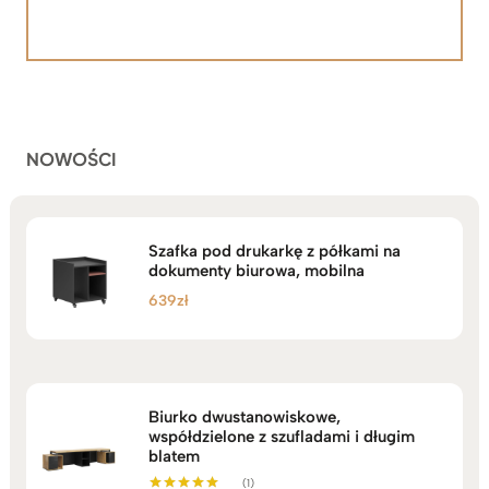
cen:
Oceniony
92
5.00
na 5
od
na
2.199zł
podstawie
do
ocen
klientów
2.749zł
NOWOŚCI
Szafka pod drukarkę z półkami na
dokumenty biurowa, mobilna
639
zł
Biurko dwustanowiskowe,
współdzielone z szufladami i długim
blatem
(1)