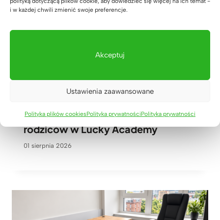
polityką dotyczącą plików cookie, aby dowiedzieć się więcej na ich temat -
i w każdej chwili zmienić swoje preferencje.
Akceptuj
Ustawienia zaawansowane
Polityka plików cookies
Polityka prywatności
Polityka prywatności
Nowoczesna poczekalnia dla
rodziców w Lucky Academy
01 sierpnia 2026