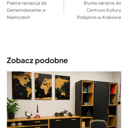
wpisu
o
Piękna recepcja do
Biurka narożne do
d
Gemeindewerke w
Centrum Kultury
4
Niemczech
Podgórza w Krakowie
.
5
5
9
z
ł
Zobacz podobne
d
o
4
.
9
9
9
z
ł