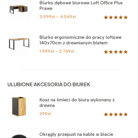
na
Biurko dębowe biurowe Loft Office Plus
podstawie
Prawe
oceny
klienta
Zakres
3.999
zł
–
4.549
zł
cen:
Oceniony
71
5.00
na 5
od
na
3.999zł
Biurko ergonomiczne do pracy loftowe
podstawie
140x70cm z drewnianym blatem
do
ocen
klientów
4.549zł
Zakres
1.999
zł
–
2.749
zł
cen:
Oceniony
92
5.00
na 5
od
na
1.999zł
podstawie
do
ocen
ULUBIONE AKCESORIA DO BIUREK
klientów
2.749zł
Kosz na śmieci do biura wykonany z
drewna
299
zł
Oceniony
33
5.00
na 5
na
Okrągły przepust na kable w blacie
podstawie