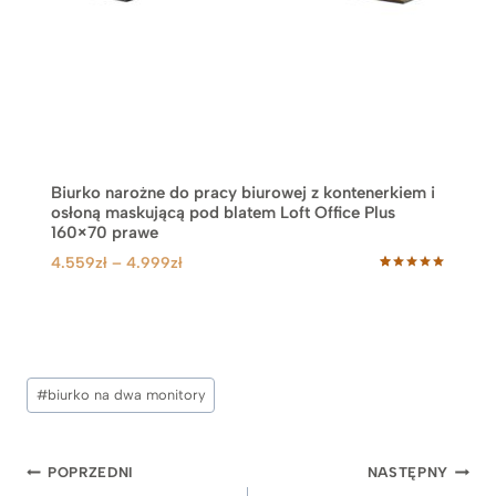
9
z
ł
d
o
4
.
9
Biurko narożne do pracy biurowej z kontenerkiem i
9
osłoną maskującą pod blatem Loft Office Plus
9
160×70 prawe
z
Z
4.559
zł
–
4.999
zł
ł
Oceniony
53
a
5.00
na 5
k
na
podstawie
r
ocen
klientów
e
Tagi
s
#
biurko na dwa monitory
c
wpisu:
e
n
Nawigacja
POPRZEDNI
NASTĘPNY
: