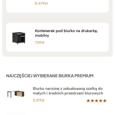
8.479
zł
Oceniono
5.00
na 5
Kontenerek pod biurko na drukarkę,
mobilny
739
zł
NAJCZĘŚCIEJ WYBIERANE BIURKA PREMIUM
Biurko narożne z zabudowaną szafką do
małych i średnich przestrzeni biurowych
2.219
zł
Oceniony
1
5.00
na 5