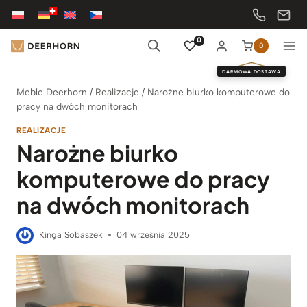
Przejdź
do
treści
0
0
DARMOWA DOSTAWA
Meble Deerhorn
/
Realizacje
/
Narożne biurko komputerowe do
pracy na dwóch monitorach
REALIZACJE
Narożne biurko
komputerowe do pracy
na dwóch monitorach
Kinga Sobaszek
04 września 2025