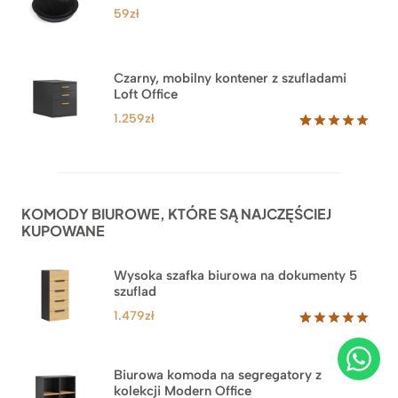
ocen
59
zł
klientów
Czarny, mobilny kontener z szufladami
Loft Office
1.259
zł
Oceniony
52
5.00
na 5
na
podstawie
ocen
KOMODY BIUROWE, KTÓRE SĄ NAJCZĘŚCIEJ
klientów
KUPOWANE
Wysoka szafka biurowa na dokumenty 5
szuflad
1.479
zł
Oceniony
1
5.00
na 5
na
Biurowa komoda na segregatory z
podstawie
kolekcji Modern Office
oceny