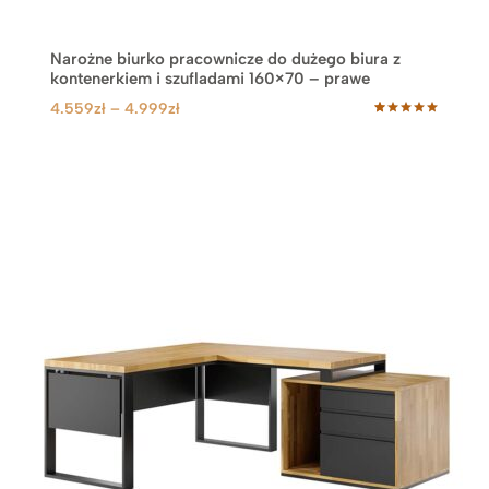
Narożne biurko pracownicze do dużego biura z
kontenerkiem i szufladami 160×70 – prawe
Z
4.559
zł
–
4.999
zł
Oceniony
32
a
5.00
na 5
k
na
podstawie
r
ocen
klientów
e
s
c
e
n
:
o
d
4
.
5
5