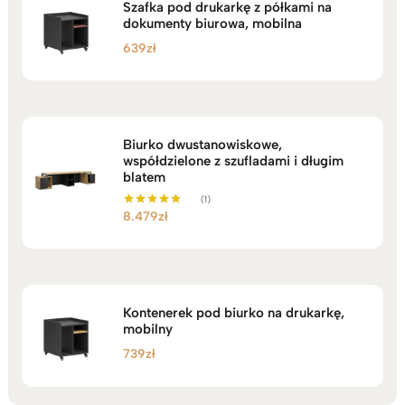
Szafka pod drukarkę z półkami na
dokumenty biurowa, mobilna
639
zł
Biurko dwustanowiskowe,
współdzielone z szufladami i długim
blatem
(1)
8.479
zł
Oceniono
5.00
na 5
Kontenerek pod biurko na drukarkę,
mobilny
739
zł