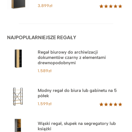
klientów
3.879zł
3.899
zł
Oceniony
62
5.00
na 5
na
podstawie
ocen
NAJPOPULARNIEJSZE REGAŁY
klientów
Regał biurowy do archiwizacji
dokumentów czarny z elementami
drewnopodobnymi
1.589
zł
Modny regał do biura lub gabinetu na 5
półek
1.599
zł
Oceniony
46
5.00
na 5
na
Wąski regał, słupek na segregatory lub
podstawie
książki
ocen