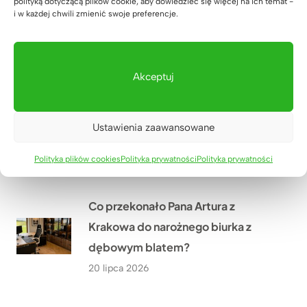
polityką dotyczącą plików cookie, aby dowiedzieć się więcej na ich temat -
SixPack Fitness w Przeworsku w
i w każdej chwili zmienić swoje preferencje.
meble na wymiar?
22 lipca 2026
Akceptuj
Jakie meble biurowe wykonaliśmy
w ramach modernizacji oddziału
Ustawienia zaawansowane
PGE w Szczecinie?
Polityka plików cookies
Polityka prywatności
Polityka prywatności
21 lipca 2026
Co przekonało Pana Artura z
Krakowa do narożnego biurka z
dębowym blatem?
20 lipca 2026