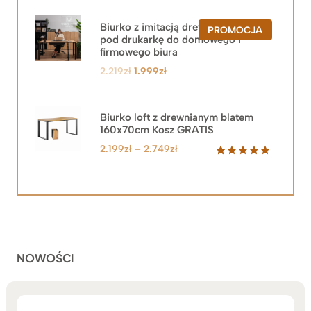
Biurko z imitacją drewna z szafką
PRODUKT
PROMOCJA
pod drukarkę do domowego i
W
PROMOCJ
firmowego biura
Pierwotna
Aktualna
2.219
zł
1.999
zł
cena
cena
wynosiła:
wynosi:
2.219zł.
1.999zł.
Biurko loft z drewnianym blatem
160x70cm Kosz GRATIS
Zakres
2.199
zł
–
2.749
zł
cen:
Oceniony
92
5.00
na 5
od
na
2.199zł
podstawie
do
ocen
klientów
2.749zł
NOWOŚCI