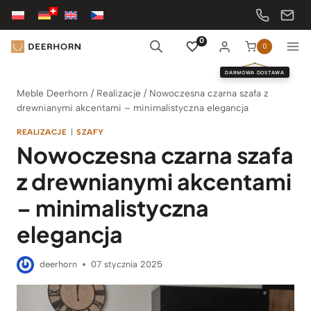
Przejdź
do
treści
0
0
DARMOWA DOSTAWA
Meble Deerhorn
/
Realizacje
/
Nowoczesna czarna szafa z
drewnianymi akcentami – minimalistyczna elegancja
REALIZACJE
|
SZAFY
Nowoczesna czarna szafa
z drewnianymi akcentami
– minimalistyczna
elegancja
deerhorn
07 stycznia 2025