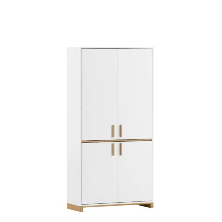
5.00
na 5
na
podstawie
ocen
klientów