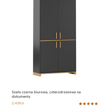
Szafa czarna biurowa, czterodrzwiowa na
dokumenty
2.439
zł
Oceniony
15