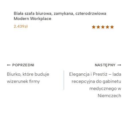
Biała szafa biurowa, zamykana, czterodrzwiowa
Modern Workplace
2.439
zł
Oceniony
8
5.00
na 5
na
podstawie
ocen
klientów
Nawigacja
POPRZEDNI
NASTĘPNY
wpisu
Biurko, które buduje
Elegancja i Prestiż – lada
wizerunek firmy
recepcyjna do gabinetu
medycznego w
Niemczech