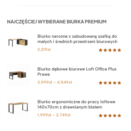
NAJCZĘŚCIEJ WYBIERANE BIURKA PREMIUM
Biurko narożne z zabudowaną szafką do
małych i średnich przestrzeni biurowych
2.219
zł
Oceniony
1
5.00
na 5
na
Biurko dębowe biurowe Loft Office Plus
podstawie
Prawe
oceny
klienta
Zakres
3.999
zł
–
4.549
zł
cen:
Oceniony
71
5.00
na 5
od
na
3.999zł
Biurko ergonomiczne do pracy loftowe
podstawie
140x70cm z drewnianym blatem
do
ocen
klientów
4.549zł
Zakres
1.999
zł
–
2.749
zł
cen:
Oceniony
92
5.00
na 5
od