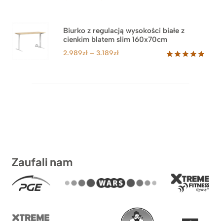
cen:
od
1.499zł
Biurko z regulacją wysokości białe z
cienkim blatem slim 160x70cm
do
1.899zł
Zakres
2.989
zł
–
3.189
zł
cen:
Oceniony
8
5.00
na 5
od
na
2.989zł
podstawie
do
ocen
klientów
3.189zł
Zaufali nam