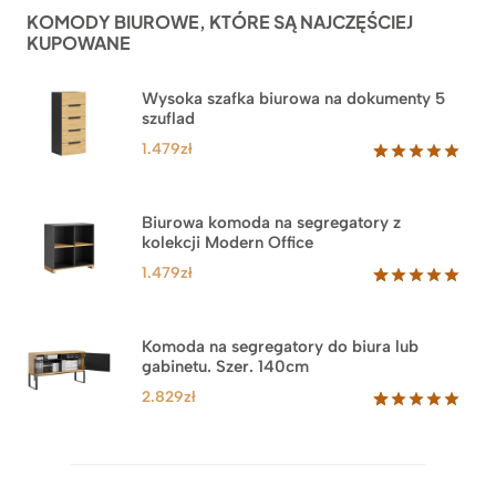
ocen
KOMODY BIUROWE, KTÓRE SĄ NAJCZĘŚCIEJ
klientów
KUPOWANE
Wysoka szafka biurowa na dokumenty 5
szuflad
1.479
zł
Oceniony
1
5.00
na 5
na
Biurowa komoda na segregatory z
podstawie
kolekcji Modern Office
oceny
klienta
1.479
zł
Oceniony
18
5.00
na 5
na
Komoda na segregatory do biura lub
podstawie
gabinetu. Szer. 140cm
ocen
klientów
2.829
zł
Oceniony
42
5.00
na 5
na
podstawie
ocen