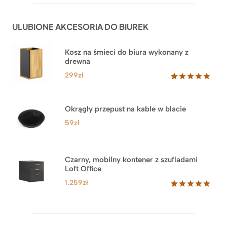
na
1.999zł
podstawie
do
ocen
ULUBIONE AKCESORIA DO BIUREK
klientów
2.749zł
Kosz na śmieci do biura wykonany z
drewna
299
zł
Oceniony
33
5.00
na 5
na
Okrągły przepust na kable w blacie
podstawie
ocen
59
zł
klientów
Czarny, mobilny kontener z szufladami
Loft Office
1.259
zł
Oceniony
52
5.00
na 5
na
podstawie