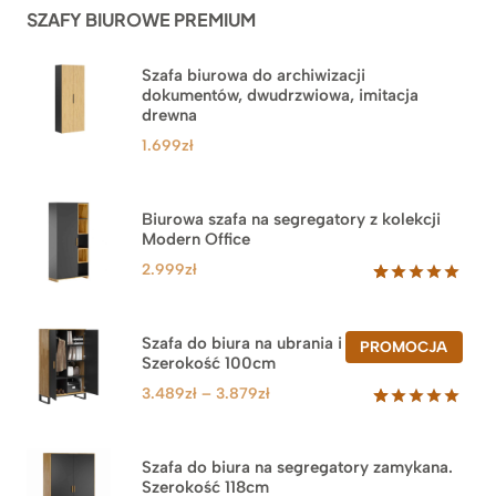
SZAFY BIUROWE PREMIUM
klientów
Szafa biurowa do archiwizacji
dokumentów, dwudrzwiowa, imitacja
drewna
1.699
zł
Biurowa szafa na segregatory z kolekcji
Modern Office
2.999
zł
Oceniony
47
5.00
na 5
na
Szafa do biura na ubrania i segregatory.
PROD
PROMOCJA
podstawie
Szerokość 100cm
W
ocen
PROM
klientów
Zakres
3.489
zł
–
3.879
zł
cen:
Oceniony
44
5.00
na 5
od
na
3.489zł
Szafa do biura na segregatory zamykana.
podstawie
Szerokość 118cm
do
ocen