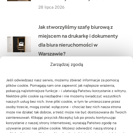
28 lipca 2026
Jak stworzyliśmy szafę biurową z
miejscem na drukarkę i dokumenty
dla biura nieruchomości w
Warszawie?
27 lipca 2026
Zarządzaj zgodą
Jeśli odwiedzasz nasz serwis, możemy zbierać informacje za pomocą
Lada recepcyjna z podświetleniem
plików cookie. Pomagają nam one zapewnić jak najlepsze wrażenia,
LED dla firmy HÖLSCHER z
pokazują najistotniejsze funkcje - i ułatwiają Państwu korzystanie z witryny.
Niektóre pliki cookie są niezbędne i nie możemy świadczyć wszystkich
Niemiec
naszych usług bez nich. Inne pliki cookie, w tym te umieszczane przez
osoby trzecie, mogą zostać wyłączone - chociaż bez nich nasza strona
24 lipca 2026
może nie działać tak dobrze, a treść może nie być dostosowana do Twoich
zainteresowań. Klikając przycisk Akceptuj lub po prostu kontynuując
korzystanie z naszej strony internetowej, wyrażają Państwo zgodę na
Jak wyposażyliśmy siłownię
używanie przez nas plików cookie. Możesz odwiedzić naszą stronę z