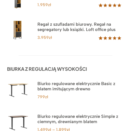
klientów
1.959
zł
Oceniony
35
5.00
na 5
na
Regał z szufladami biurowy. Regał na
podstawie
segregatory lub książki. Loft office plus
ocen
klientów
3.959
zł
Oceniony
45
5.00
na 5
na
podstawie
ocen
BIURKA Z REGULACJĄ WYSOKOŚCI
klientów
Biurko regulowane elektrycznie Basic z
blatem imitującym drewno
799
zł
Biurko regulowane elektrycznie Simple z
ciemnym, drewnianym blatem
Zakres
1.499
zł
–
1.899
zł