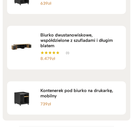
639
zł
Biurko dwustanowiskowe,
współdzielone z szufladami i długim
blatem
(1)
8.479
zł
Oceniono
5.00
na 5
Kontenerek pod biurko na drukarkę,
mobilny
739
zł