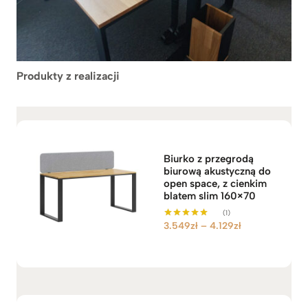
Produkty z realizacji
Biurko z przegrodą
biurową akustyczną do
open space, z cienkim
blatem slim 160×70
(1)
Z
3.549
zł
–
4.129
zł
Oceniono
5.00
a
na 5
k
r
e
s