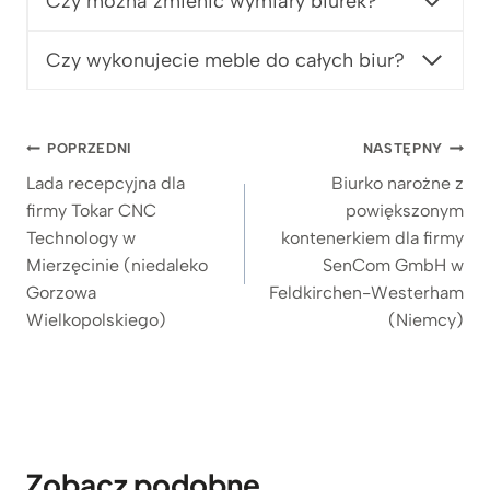
Czy można zmienić wymiary biurek?
z
9
ł
9
z
Czy wykonujecie meble do całych biur?
ł
d
o
Nawigacja
POPRZEDNI
NASTĘPNY
2
wpisu
.
Lada recepcyjna dla
Biurko narożne z
6
firmy Tokar CNC
powiększonym
4
Technology w
kontenerkiem dla firmy
9
Mierzęcinie (niedaleko
SenCom GmbH w
z
Gorzowa
Feldkirchen-Westerham
ł
Wielkopolskiego)
(Niemcy)
Zobacz podobne