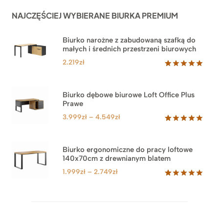
NAJCZĘŚCIEJ WYBIERANE BIURKA PREMIUM
Biurko narożne z zabudowaną szafką do
małych i średnich przestrzeni biurowych
2.219
zł
Oceniony
1
5.00
na 5
na
Biurko dębowe biurowe Loft Office Plus
podstawie
Prawe
oceny
klienta
Zakres
3.999
zł
–
4.549
zł
cen:
Oceniony
71
5.00
na 5
od
na
3.999zł
Biurko ergonomiczne do pracy loftowe
podstawie
140x70cm z drewnianym blatem
do
ocen
klientów
4.549zł
Zakres
1.999
zł
–
2.749
zł
cen:
Oceniony
92
5.00
na 5
od
na
1.999zł
podstawie
do
ocen