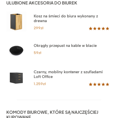
ULUBIONE AKCESORIA DO BIUREK
klientów
2.749zł
Kosz na śmieci do biura wykonany z
drewna
299
zł
Oceniony
33
5.00
na 5
na
Okrągły przepust na kable w blacie
podstawie
ocen
59
zł
klientów
Czarny, mobilny kontener z szufladami
Loft Office
1.259
zł
Oceniony
52
5.00
na 5
na
podstawie
ocen
KOMODY BIUROWE, KTÓRE SĄ NAJCZĘŚCIEJ
klientów
KUPOWANE