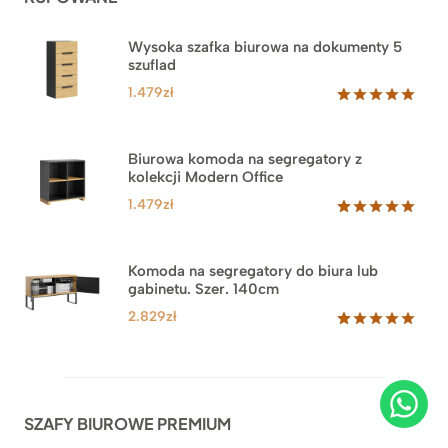
Wysoka szafka biurowa na dokumenty 5
szuflad
1.479
zł
Oceniony
1
5.00
na 5
na
Biurowa komoda na segregatory z
podstawie
kolekcji Modern Office
oceny
klienta
1.479
zł
Oceniony
18
5.00
na 5
na
Komoda na segregatory do biura lub
podstawie
gabinetu. Szer. 140cm
ocen
klientów
2.829
zł
Oceniony
42
5.00
na 5
na
podstawie
ocen
SZAFY BIUROWE PREMIUM
klientów