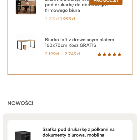
PRODUKT
PROMOCJA
pod drukarkę do domowego i
W
PROMOCJ
firmowego biura
Pierwotna
Aktualna
2.219
zł
1.999
zł
cena
cena
wynosiła:
wynosi:
2.219zł.
1.999zł.
Biurko loft z drewnianym blatem
160x70cm Kosz GRATIS
Zakres
2.199
zł
–
2.749
zł
cen:
Oceniony
92
5.00
na 5
od
na
2.199zł
podstawie
do
ocen
klientów
2.749zł
NOWOŚCI
Szafka pod drukarkę z półkami na
dokumenty biurowa, mobilna