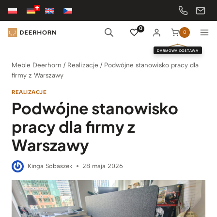
Przejdź
do
treści
0
0
DARMOWA DOSTAWA
Meble Deerhorn
/
Realizacje
/
Podwójne stanowisko pracy dla
firmy z Warszawy
REALIZACJE
Podwójne stanowisko
pracy dla firmy z
Warszawy
Kinga Sobaszek
28 maja 2026