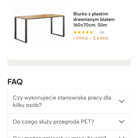
c
e
Biurko z płaskim
n
drewnianym blatem
:
160x70cm. Slim
o
(9)
d
Z
1.999
zł
–
2.649
zł
Oceniono
5.00
3
a
na 5
.
k
5
r
4
e
9
s
z
c
FAQ
ł
e
d
n
Czy wykonujecie stanowiska pracy dla
o
:
kilku osób?
4
o
.
d
1
1
Do czego służy przegroda PET?
2
.
9
9