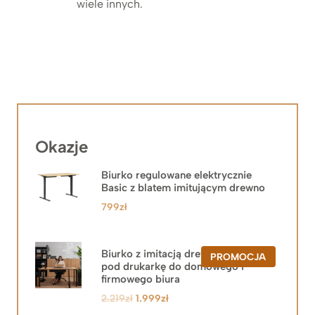
wiele innych.
Okazje
Biurko regulowane elektrycznie
Basic z blatem imitującym drewno
799
zł
Biurko z imitacją drewna z szafką
PRODUKT
PROMOCJA
pod drukarkę do domowego i
W
PROMOCJ
firmowego biura
Pierwotna
Aktualna
2.219
zł
1.999
zł
cena
cena