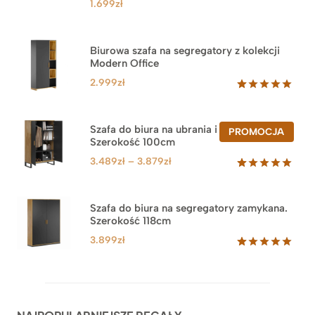
1.699
zł
Biurowa szafa na segregatory z kolekcji
Modern Office
2.999
zł
Oceniony
47
5.00
na 5
na
Szafa do biura na ubrania i segregatory.
PROD
PROMOCJA
podstawie
Szerokość 100cm
W
ocen
PROM
klientów
Zakres
3.489
zł
–
3.879
zł
cen:
Oceniony
44
5.00
na 5
od
na
3.489zł
Szafa do biura na segregatory zamykana.
podstawie
Szerokość 118cm
do
ocen
klientów
3.879zł
3.899
zł
Oceniony
62
5.00
na 5
na
podstawie
ocen
klientów