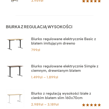
3.959
zł
Oceniony
45
5.00
na 5
na
podstawie
ocen
BIURKA Z REGULACJĄ WYSOKOŚCI
klientów
Biurko regulowane elektrycznie Basic z
blatem imitującym drewno
799
zł
Biurko regulowane elektrycznie Simple z
ciemnym, drewnianym blatem
Zakres
1.499
zł
–
1.899
zł
cen:
od
1.499zł
Biurko z regulacją wysokości białe z
cienkim blatem slim 160x70cm
do
1.899zł
Zakres
2.989
zł
–
3.189
zł