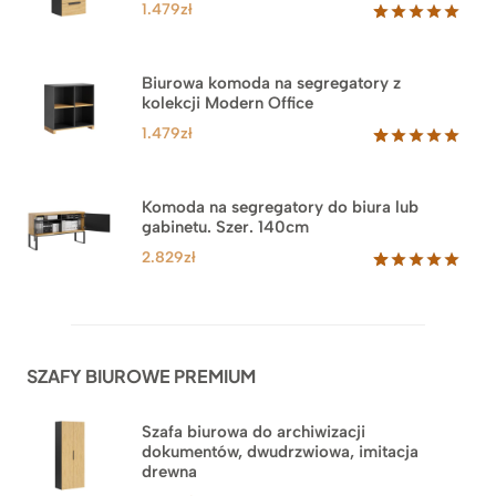
1.479
zł
Oceniony
1
5.00
na 5
na
Biurowa komoda na segregatory z
podstawie
kolekcji Modern Office
oceny
klienta
1.479
zł
Oceniony
18
5.00
na 5
na
Komoda na segregatory do biura lub
podstawie
gabinetu. Szer. 140cm
ocen
klientów
2.829
zł
Oceniony
42
5.00
na 5
na
podstawie
ocen
SZAFY BIUROWE PREMIUM
klientów
Szafa biurowa do archiwizacji
dokumentów, dwudrzwiowa, imitacja
drewna