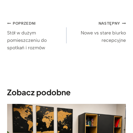
na
podstawie
ocen
klientów
Nawigacja
POPRZEDNI
NASTĘPNY
wpisu
Stół w dużym
Nowe vs stare biurko
pomieszczeniu do
recepcyjne
spotkań i rozmów
Zobacz podobne