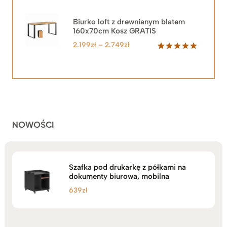
wynosiła:
wynosi:
2.219zł.
1.999zł.
Biurko loft z drewnianym blatem
160x70cm Kosz GRATIS
Zakres
2.199
zł
–
2.749
zł
cen:
Oceniony
92
5.00
na 5
od
na
2.199zł
podstawie
do
ocen
klientów
2.749zł
NOWOŚCI
Szafka pod drukarkę z półkami na
dokumenty biurowa, mobilna
639
zł