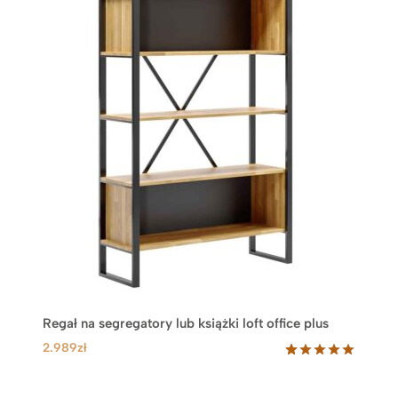
Regał na segregatory lub książki loft office plus
2.989
zł
Oceniony
31
5.00
na 5