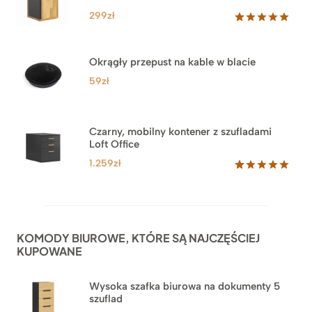
299
zł
Oceniony
33
5.00
na 5
na
Okrągły przepust na kable w blacie
podstawie
ocen
59
zł
klientów
Czarny, mobilny kontener z szufladami
Loft Office
1.259
zł
Oceniony
52
5.00
na 5
na
podstawie
ocen
KOMODY BIUROWE, KTÓRE SĄ NAJCZĘŚCIEJ
klientów
KUPOWANE
Wysoka szafka biurowa na dokumenty 5
szuflad