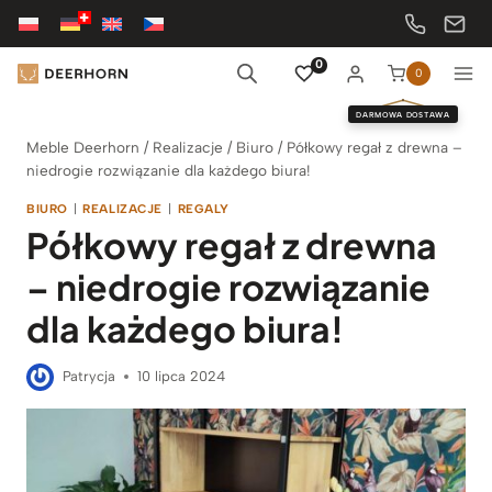
Przejdź
do
treści
0
0
DARMOWA DOSTAWA
Meble Deerhorn
/
Realizacje
/
Biuro
/
Półkowy regał z drewna –
niedrogie rozwiązanie dla każdego biura!
BIURO
|
REALIZACJE
|
REGALY
Półkowy regał z drewna
– niedrogie rozwiązanie
dla każdego biura!
Patrycja
10 lipca 2024