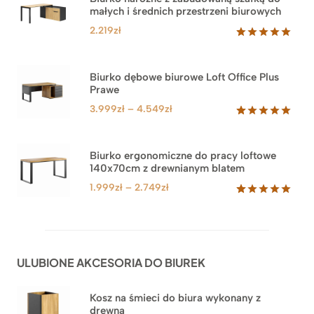
małych i średnich przestrzeni biurowych
2.219
zł
Oceniony
1
5.00
na 5
na
Biurko dębowe biurowe Loft Office Plus
podstawie
Prawe
oceny
klienta
Zakres
3.999
zł
–
4.549
zł
cen:
Oceniony
71
5.00
na 5
od
na
3.999zł
Biurko ergonomiczne do pracy loftowe
podstawie
140x70cm z drewnianym blatem
do
ocen
klientów
4.549zł
Zakres
1.999
zł
–
2.749
zł
cen:
Oceniony
92
5.00
na 5
od
na
1.999zł
podstawie
do
ocen
ULUBIONE AKCESORIA DO BIUREK
klientów
2.749zł
Kosz na śmieci do biura wykonany z
drewna