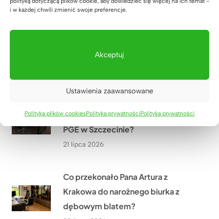
polityką dotyczącą plików cookie, aby dowiedzieć się więcej na ich temat -
i w każdej chwili zmienić swoje preferencje.
Jak wyposażyliśmy siłownię
SixPack Fitness w Przeworsku w
meble na wymiar?
Akceptuj
22 lipca 2026
Ustawienia zaawansowane
Jakie meble biurowe wykonaliśmy
w ramach modernizacji oddziału
Polityka plików cookies
Polityka prywatności
Polityka prywatności
PGE w Szczecinie?
21 lipca 2026
Co przekonało Pana Artura z
Krakowa do narożnego biurka z
dębowym blatem?