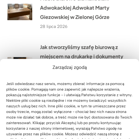
Adwokackiej Adwokat Marty
Giezowskiej w Zielonej Górze
28 lipca 2026
Jak stworzyliśmy szafę biurową z
miejscem na drukarkę i dokumenty
dla biura nieruchomości w
Zarządzaj zgodą
Warszawie?
Jeśli odwiedzasz nasz serwis, możemy zbierać informacje za pomocą
27 lipca 2026
plików cookie. Pomagają nam one zapewnić jak najlepsze wrażenia,
pokazują najistotniejsze funkcje - i ułatwiają Państwu korzystanie z witryny.
Niektóre pliki cookie są niezbędne i nie możemy świadczyć wszystkich
Lada recepcyjna z podświetleniem
naszych usług bez nich. Inne pliki cookie, w tym te umieszczane przez
osoby trzecie, mogą zostać wyłączone - chociaż bez nich nasza strona
LED dla firmy HÖLSCHER z
może nie działać tak dobrze, a treść może nie być dostosowana do Twoich
Niemiec
zainteresowań. Klikając przycisk Akceptuj lub po prostu kontynuując
korzystanie z naszej strony internetowej, wyrażają Państwo zgodę na
24 lipca 2026
używanie przez nas plików cookie. Możesz odwiedzić naszą stronę z