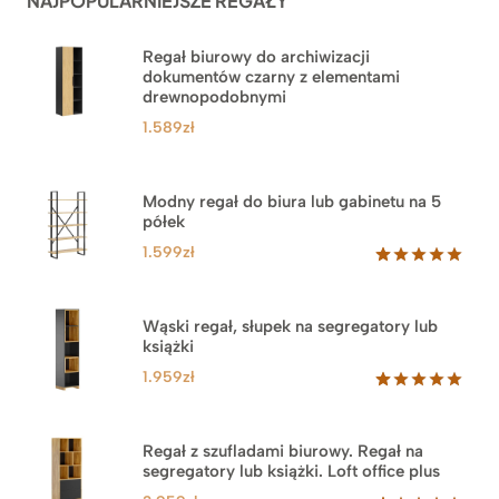
NAJPOPULARNIEJSZE REGAŁY
Regał biurowy do archiwizacji
dokumentów czarny z elementami
drewnopodobnymi
1.589
zł
Modny regał do biura lub gabinetu na 5
półek
1.599
zł
Oceniony
46
5.00
na 5
na
Wąski regał, słupek na segregatory lub
podstawie
książki
ocen
klientów
1.959
zł
Oceniony
35
5.00
na 5
na
Regał z szufladami biurowy. Regał na
podstawie
segregatory lub książki. Loft office plus
ocen
klientów