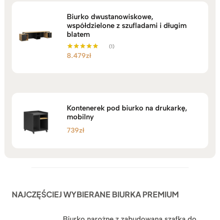
Biurko dwustanowiskowe,
współdzielone z szufladami i długim
blatem
(1)
8.479
zł
Oceniono
5.00
na 5
Kontenerek pod biurko na drukarkę,
mobilny
739
zł
NAJCZĘŚCIEJ WYBIERANE BIURKA PREMIUM
Biurko narożne z zabudowaną szafką do