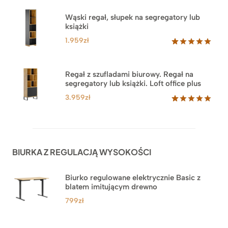
5.00
na 5
na
Wąski regał, słupek na segregatory lub
podstawie
książki
ocen
klientów
1.959
zł
Oceniony
35
5.00
na 5
na
Regał z szufladami biurowy. Regał na
podstawie
segregatory lub książki. Loft office plus
ocen
klientów
3.959
zł
Oceniony
45
5.00
na 5
na
podstawie
ocen
BIURKA Z REGULACJĄ WYSOKOŚCI
klientów
Biurko regulowane elektrycznie Basic z
blatem imitującym drewno
799
zł