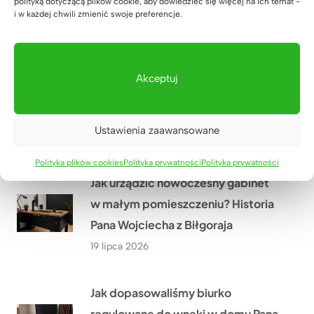
polityką dotyczącą plików cookie, aby dowiedzieć się więcej na ich temat -
PGE w Szczecinie?
i w każdej chwili zmienić swoje preferencje.
21 lipca 2026
Co przekonało Pana Artura z
Akceptuj
Krakowa do narożnego biurka z
dębowym blatem?
Ustawienia zaawansowane
20 lipca 2026
Polityka plików cookies
Polityka prywatności
Polityka prywatności
Jak urządzić nowoczesny gabinet
w małym pomieszczeniu? Historia
Pana Wojciecha z Biłgoraja
19 lipca 2026
Jak dopasowaliśmy biurko
regulowane do wnęki w domu Pana