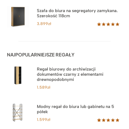
5.00
na 5
od
na
3.489zł
Szafa do biura na segregatory zamykana.
podstawie
Szerokość 118cm
do
ocen
klientów
3.879zł
3.899
zł
Oceniony
62
5.00
na 5
na
podstawie
ocen
NAJPOPULARNIEJSZE REGAŁY
klientów
Regał biurowy do archiwizacji
dokumentów czarny z elementami
drewnopodobnymi
1.589
zł
Modny regał do biura lub gabinetu na 5
półek
1.599
zł
Oceniony
46