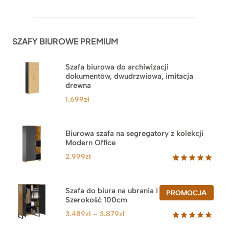
5.00
na 5
na
podstawie
ocen
SZAFY BIUROWE PREMIUM
klientów
Szafa biurowa do archiwizacji
dokumentów, dwudrzwiowa, imitacja
drewna
1.699
zł
Biurowa szafa na segregatory z kolekcji
Modern Office
2.999
zł
Oceniony
47
5.00
na 5
na
Szafa do biura na ubrania i segregatory.
PROD
PROMOCJA
podstawie
Szerokość 100cm
W
ocen
PROM
klientów
Zakres
3.489
zł
–
3.879
zł
cen:
Oceniony
44