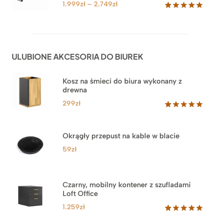
klientów
4.549zł
Zakres
1.999
zł
–
2.749
zł
cen:
Oceniony
92
5.00
na 5
od
na
1.999zł
podstawie
do
ocen
ULUBIONE AKCESORIA DO BIUREK
klientów
2.749zł
Kosz na śmieci do biura wykonany z
drewna
299
zł
Oceniony
33
5.00
na 5
na
Okrągły przepust na kable w blacie
podstawie
ocen
59
zł
klientów
Czarny, mobilny kontener z szufladami
Loft Office
1.259
zł