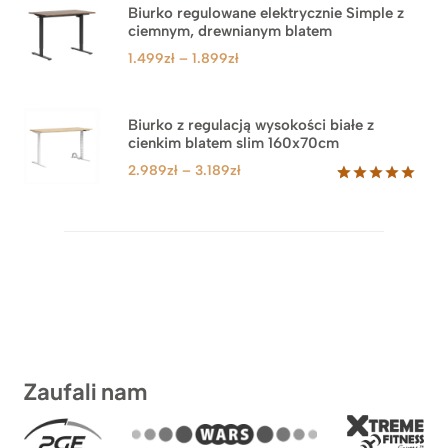
Biurko regulowane elektrycznie Simple z
ciemnym, drewnianym blatem
Zakres
1.499
zł
–
1.899
zł
cen:
od
1.499zł
Biurko z regulacją wysokości białe z
cienkim blatem slim 160x70cm
do
1.899zł
Zakres
2.989
zł
–
3.189
zł
cen:
Oceniony
8
5.00
na 5
od
na
2.989zł
podstawie
do
ocen
klientów
3.189zł
Zaufali nam