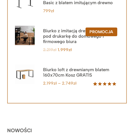
Basic z blatem imitującym drewno
799
zł
Biurko z imitacją drewna z szafką
PRODUKT
PROMOCJA
pod drukarkę do domowego i
W
PROMOCJ
firmowego biura
Pierwotna
Aktualna
2.219
zł
1.999
zł
cena
cena
wynosiła:
wynosi:
2.219zł.
1.999zł.
Biurko loft z drewnianym blatem
160x70cm Kosz GRATIS
Zakres
2.199
zł
–
2.749
zł
cen:
Oceniony
92
5.00
na 5
od
na
2.199zł
podstawie
do
ocen
klientów
2.749zł
NOWOŚCI