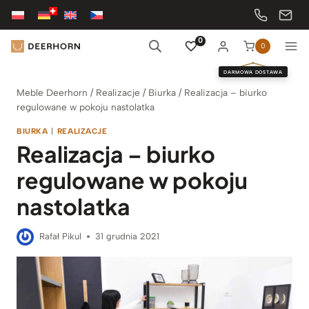
Przejdź
do
treści
0
0
DARMOWA DOSTAWA
Meble Deerhorn
/
Realizacje
/
Biurka
/
Realizacja – biurko
regulowane w pokoju nastolatka
BIURKA
|
REALIZACJE
Realizacja – biurko
regulowane w pokoju
nastolatka
Rafał Pikul
31 grudnia 2021