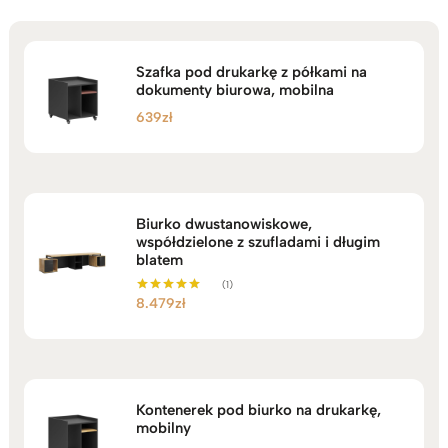
Szafka pod drukarkę z półkami na
dokumenty biurowa, mobilna
639
zł
Biurko dwustanowiskowe,
współdzielone z szufladami i długim
blatem
(1)
8.479
zł
Oceniono
5.00
na 5
Kontenerek pod biurko na drukarkę,
mobilny