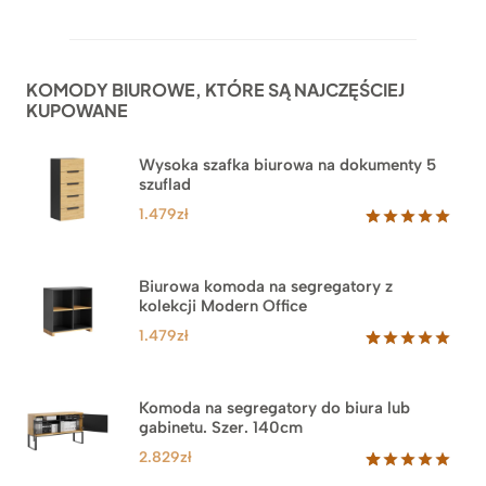
Oceniony
52
5.00
na 5
na
podstawie
ocen
KOMODY BIUROWE, KTÓRE SĄ NAJCZĘŚCIEJ
klientów
KUPOWANE
Wysoka szafka biurowa na dokumenty 5
szuflad
1.479
zł
Oceniony
1
5.00
na 5
na
Biurowa komoda na segregatory z
podstawie
kolekcji Modern Office
oceny
klienta
1.479
zł
Oceniony
18
5.00
na 5
na
Komoda na segregatory do biura lub
podstawie
gabinetu. Szer. 140cm
ocen
klientów
2.829
zł
Oceniony
42