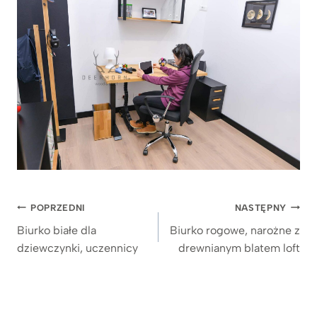
Nawigacja
POPRZEDNI
NASTĘPNY
wpisu
Biurko białe dla
Biurko rogowe, narożne z
dziewczynki, uczennicy
drewnianym blatem loft