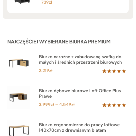
739
zł
NAJCZĘŚCIEJ WYBIERANE BIURKA PREMIUM
Biurko narożne z zabudowaną szafką do
małych i średnich przestrzeni biurowych
2.219
zł
Oceniony
1
5.00
na 5
na
Biurko dębowe biurowe Loft Office Plus
podstawie
Prawe
oceny
klienta
Zakres
3.999
zł
–
4.549
zł
cen:
Oceniony
71
5.00
na 5
od
na
3.999zł
Biurko ergonomiczne do pracy loftowe
podstawie
140x70cm z drewnianym blatem
do
ocen