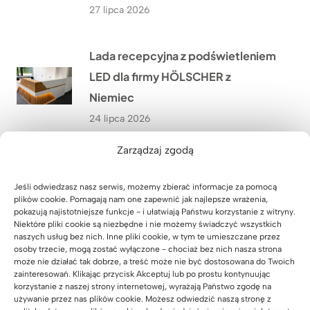
27 lipca 2026
Lada recepcyjna z podświetleniem
LED dla firmy HÖLSCHER z
Niemiec
24 lipca 2026
Zarządzaj zgodą
Jak wyposażyliśmy siłownię
SixPack Fitness w Przeworsku w
Jeśli odwiedzasz nasz serwis, możemy zbierać informacje za pomocą
plików cookie. Pomagają nam one zapewnić jak najlepsze wrażenia,
meble na wymiar?
pokazują najistotniejsze funkcje - i ułatwiają Państwu korzystanie z witryny.
Niektóre pliki cookie są niezbędne i nie możemy świadczyć wszystkich
22 lipca 2026
naszych usług bez nich. Inne pliki cookie, w tym te umieszczane przez
osoby trzecie, mogą zostać wyłączone - chociaż bez nich nasza strona
może nie działać tak dobrze, a treść może nie być dostosowana do Twoich
Jakie meble biurowe wykonaliśmy
zainteresowań. Klikając przycisk Akceptuj lub po prostu kontynuując
korzystanie z naszej strony internetowej, wyrażają Państwo zgodę na
w ramach modernizacji oddziału
używanie przez nas plików cookie. Możesz odwiedzić naszą stronę z