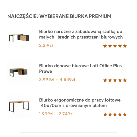
NAJCZĘŚCIEJ WYBIERANE BIURKA PREMIUM
Biurko narożne z zabudowaną szafką do
małych i średnich przestrzeni biurowych
2.219
zł
Oceniony
1
5.00
na 5
na
Biurko dębowe biurowe Loft Office Plus
podstawie
Prawe
oceny
klienta
Zakres
3.999
zł
–
4.549
zł
cen:
Oceniony
71
5.00
na 5
od
na
3.999zł
Biurko ergonomiczne do pracy loftowe
podstawie
140x70cm z drewnianym blatem
do
ocen
klientów
4.549zł
Zakres
1.999
zł
–
2.749
zł
cen:
Oceniony
92
5.00
na 5
od
na
1.999zł
podstawie