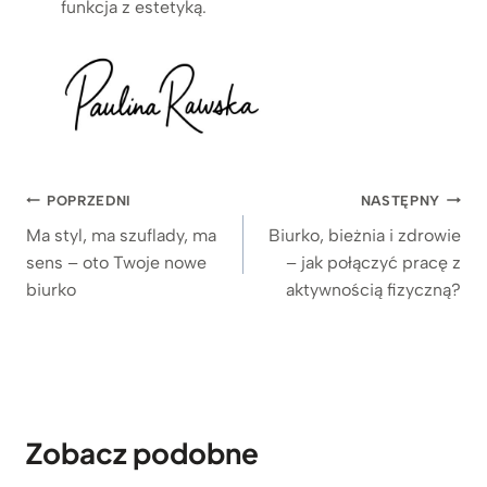
funkcja z estetyką.
Nawigacja
POPRZEDNI
NASTĘPNY
wpisu
Ma styl, ma szuflady, ma
Biurko, bieżnia i zdrowie
sens – oto Twoje nowe
– jak połączyć pracę z
biurko
aktywnością fizyczną?
Zobacz podobne