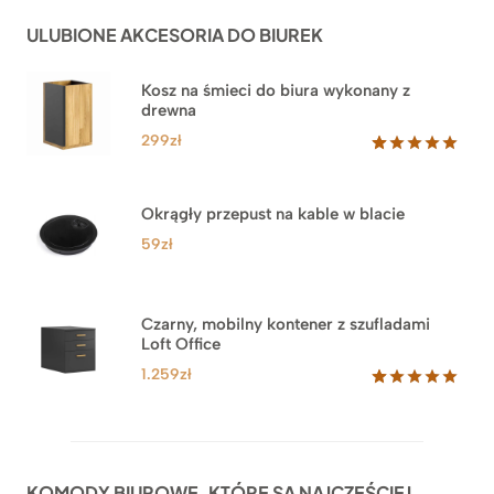
do
ocen
ULUBIONE AKCESORIA DO BIUREK
klientów
2.749zł
Kosz na śmieci do biura wykonany z
drewna
299
zł
Oceniony
33
5.00
na 5
na
Okrągły przepust na kable w blacie
podstawie
ocen
59
zł
klientów
Czarny, mobilny kontener z szufladami
Loft Office
1.259
zł
Oceniony
52
5.00
na 5
na
podstawie
ocen
KOMODY BIUROWE, KTÓRE SĄ NAJCZĘŚCIEJ
klientów