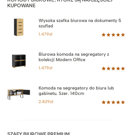
KUPOWANE
Wysoka szafka biurowa na dokumenty 5
szuflad
1.479
zł
Oceniony
1
5.00
na 5
na
Biurowa komoda na segregatory z
podstawie
kolekcji Modern Office
oceny
klienta
1.479
zł
Oceniony
18
5.00
na 5
na
Komoda na segregatory do biura lub
podstawie
gabinetu. Szer. 140cm
ocen
klientów
2.829
zł
Oceniony
42
5.00
na 5
na
podstawie
ocen
SZAFY BIUROWE PREMIUM
klientów