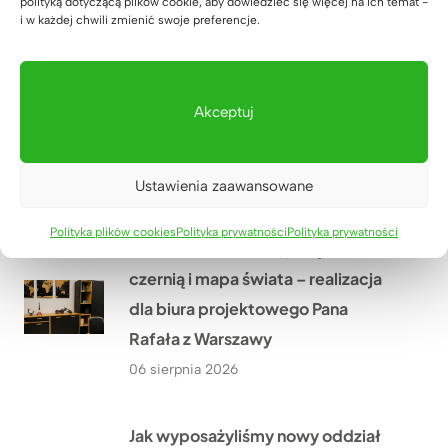
polityką dotyczącą plików cookie, aby dowiedzieć się więcej na ich temat -
adwokackiej z Krakowa
i w każdej chwili zmienić swoje preferencje.
31 lipca 2026
Akceptuj
Ustawienia zaawansowane
Polityka plików cookies
Polityka prywatności
Polityka prywatności
Drewniane meble w połączeniu z
czernią i mapa świata – realizacja
dla biura projektowego Pana
Rafała z Warszawy
06 sierpnia 2026
Jak wyposażyliśmy nowy oddział