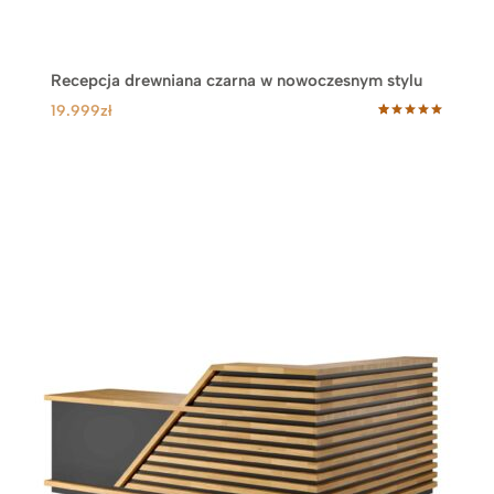
Recepcja drewniana czarna w nowoczesnym stylu
19.999
zł
Oceniony
15
5.00
na 5
na
podstawie
ocen
klientów