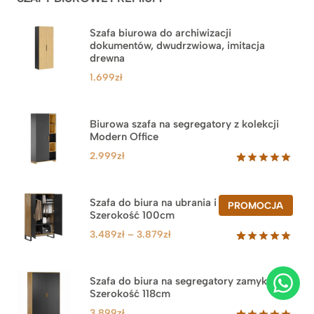
Szafa biurowa do archiwizacji
dokumentów, dwudrzwiowa, imitacja
drewna
1.699
zł
Biurowa szafa na segregatory z kolekcji
Modern Office
2.999
zł
Oceniony
47
5.00
na 5
na
Szafa do biura na ubrania i segregatory.
PROD
PROMOCJA
podstawie
Szerokość 100cm
W
ocen
PROM
klientów
Zakres
3.489
zł
–
3.879
zł
cen:
Oceniony
44
5.00
na 5
od
na
3.489zł
Szafa do biura na segregatory zamykana.
podstawie
Szerokość 118cm
do
ocen
klientów
3.879zł
3.899
zł