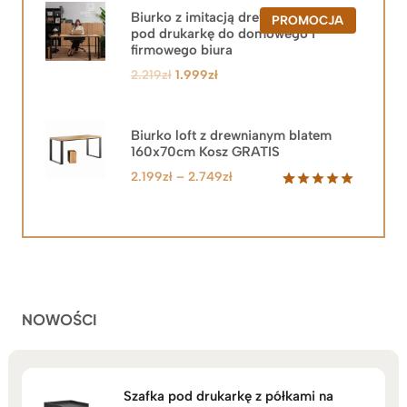
Biurko z imitacją drewna z szafką
PRODUKT
PROMOCJA
pod drukarkę do domowego i
W
PROMOCJ
firmowego biura
Pierwotna
Aktualna
2.219
zł
1.999
zł
cena
cena
wynosiła:
wynosi:
2.219zł.
1.999zł.
Biurko loft z drewnianym blatem
160x70cm Kosz GRATIS
Zakres
2.199
zł
–
2.749
zł
cen:
Oceniony
92
5.00
na 5
od
na
2.199zł
podstawie
do
ocen
klientów
2.749zł
NOWOŚCI
Szafka pod drukarkę z półkami na