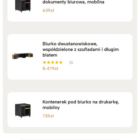
dokumenty biurowa, mobilna
639
zł
Biurko dwustanowiskowe,
współdzielone z szufladami i długim
blatem
(1)
8.479
zł
Oceniono
5.00
na 5
Kontenerek pod biurko na drukarkę,
mobilny
739
zł