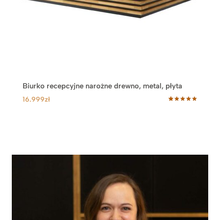
Biurko recepcyjne narożne drewno, metal, płyta
16.999
zł
Oceniony
65
5.00
na 5
na
podstawie
ocen
klientów