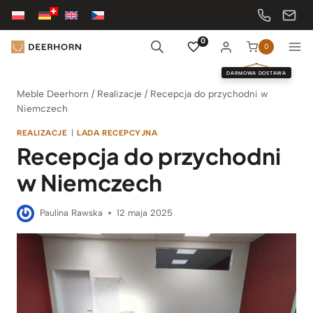
Przejdź
do
treści
0
0
DARMOWA DOSTAWA
Meble Deerhorn
/
Realizacje
/
Recepcja do przychodni w
Niemczech
REALIZACJE
|
LADA RECEPCYJNA
Recepcja do przychodni
w Niemczech
Paulina Rawska
12 maja 2025