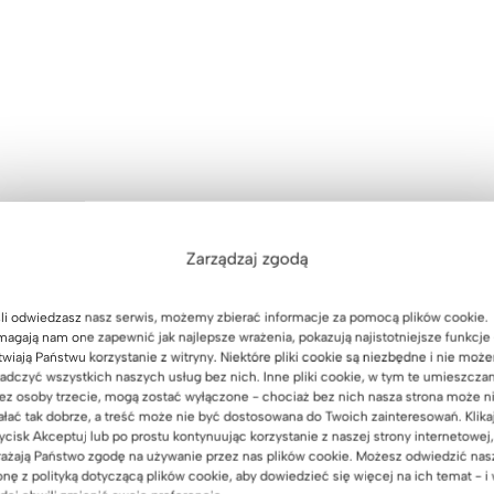
Zarządzaj zgodą
li odwiedzasz nasz serwis, możemy zbierać informacje za pomocą plików cookie.
agają nam one zapewnić jak najlepsze wrażenia, pokazują najistotniejsze funkcje 
twiają Państwu korzystanie z witryny. Niektóre pliki cookie są niezbędne i nie moż
adczyć wszystkich naszych usług bez nich. Inne pliki cookie, w tym te umieszcza
ez osoby trzecie, mogą zostać wyłączone - chociaż bez nich nasza strona może n
ałać tak dobrze, a treść może nie być dostosowana do Twoich zainteresowań. Klika
NASTĘPNY
ycisk Akceptuj lub po prostu kontynuując korzystanie z naszej strony internetowej,
ażają Państwo zgodę na używanie przez nas plików cookie. Możesz odwiedzić nas
Elegancka dębowa komoda do sypialni
onę z polityką dotyczącą plików cookie, aby dowiedzieć się więcej na ich temat - i