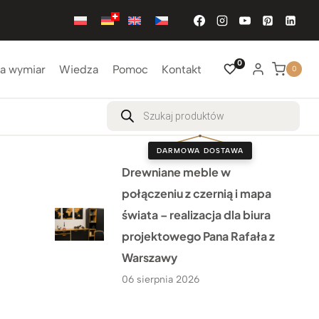
0
a wymiar
Wiedza
Pomoc
Kontakt
0
Wyszukiwarka
produktów
DARMOWA DOSTAWA
Drewniane meble w
połączeniu z czernią i mapa
świata – realizacja dla biura
projektowego Pana Rafała z
Warszawy
06 sierpnia 2026