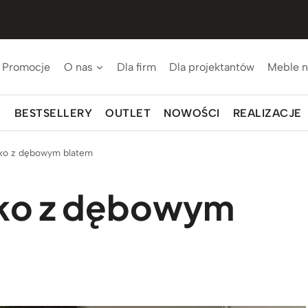
Promocje
O nas
Dla firm
Dla projektantów
Meble n
BESTSELLERY
OUTLET
NOWOŚCI
REALIZACJE
rko z dębowym blatem
rko z dębowym