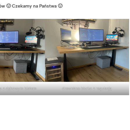
ów 🙂
Czekamy na Państwa 🙂
ko z dębowym blatem
drewniane biurko z regulacją