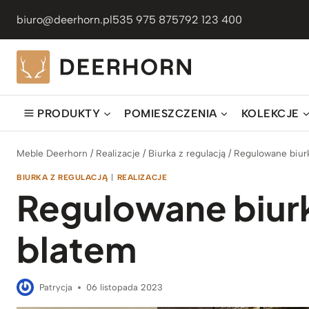
Przejdź
biuro@deerhorn.pl
535 975 875
792 123 400
do
treści
PRODUKTY
POMIESZCZENIA
KOLEKCJE
Meble Deerhorn
/
Realizacje
/
Biurka z regulacją
/
Regulowane biu
BIURKA Z REGULACJĄ
|
REALIZACJE
Regulowane biu
blatem
Patrycja
06 listopada 2023