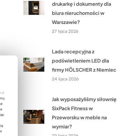
drukarkę i dokumenty dla
biura nieruchomości w
Warszawie?
27 lipca 2026
Lada recepcyjna z
podświetleniem LED dla
firmy HÖLSCHER z Niemiec
24 lipca 2026
- i
Jak wyposażyliśmy siłownię
emy
ne
SixPack Fitness w
ie
jąc
Przeworsku w meble na
wymiar?
zą
 w
22 lipca 2026