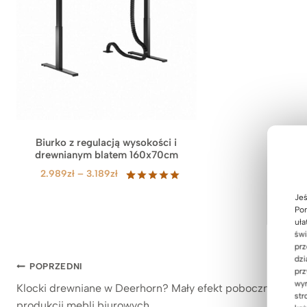
Biurko z regulacją wysokości i
drewnianym blatem 160x70cm
Z
2.989
zł
–
3.189
zł
a
Oceniony
47
Jeś
5.00
na 5
k
Pom
na
r
uła
podstawie
e
świ
ocen
klientów
prz
s
dzi
Nawigacja
c
POPRZEDNI
prz
e
wyr
Klocki drewniane w Deerhorn? Mały efekt poboczny przy
wpisu
n
str
produkcji mebli biurowych