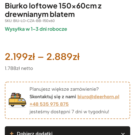
Biurko loftowe 150x60cm z
drewnianym blatem
SKU:
BIU-LO-CZA-BB-150x60
Wysyłka w 1–3 dni robocze
Zakres
2.199
zł
–
2.889
zł
1.788zł netto
cen:
od
Planujesz większe zamówienie?
Skontaktuj się z nami
biuro@deerhorn.pl
2.199zł
+48 535 975 875
jesteśmy dostępni 7 dni w tygodniu!
do
2.889zł
Dobierz dodatki