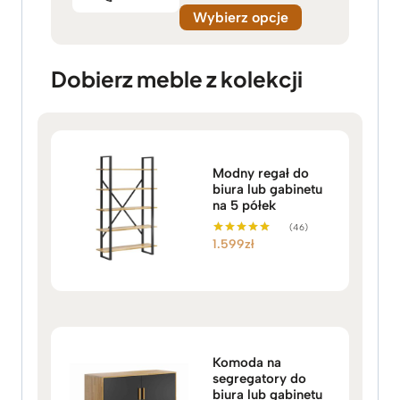
Wybierz opcje
Dobierz meble z kolekcji
Modny regał do
biura lub gabinetu
na 5 półek
(46)
1.599
zł
Oceniono
5.00
na 5
Komoda na
segregatory do
biura lub gabinetu