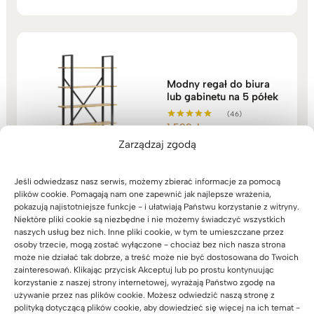
Modny regał do biura
lub gabinetu na 5 półek
(46)
1.599
zł
Oceniono
5.00
Zarządzaj zgodą
na 5
Jeśli odwiedzasz nasz serwis, możemy zbierać informacje za pomocą
plików cookie. Pomagają nam one zapewnić jak najlepsze wrażenia,
pokazują najistotniejsze funkcje - i ułatwiają Państwu korzystanie z witryny.
Niektóre pliki cookie są niezbędne i nie możemy świadczyć wszystkich
naszych usług bez nich. Inne pliki cookie, w tym te umieszczane przez
Komoda do biura lub
osoby trzecie, mogą zostać wyłączone - chociaż bez nich nasza strona
gabinetu. Styl
może nie działać tak dobrze, a treść może nie być dostosowana do Twoich
nowoczesny, loft.
zainteresowań. Klikając przycisk Akceptuj lub po prostu kontynuując
Czarna. szer. 140cm
korzystanie z naszej strony internetowej, wyrażają Państwo zgodę na
(17)
używanie przez nas plików cookie. Możesz odwiedzić naszą stronę z
3.239
zł
Oceniono
polityką dotyczącą plików cookie, aby dowiedzieć się więcej na ich temat -