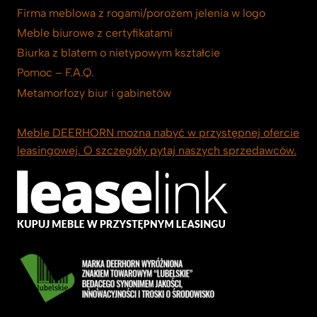
Firma meblowa z rogami/porożem jelenia w logo
Meble biurowe z certyfikatami
Biurka z blatem o nietypowym kształcie
Pomoc – F.A.Q.
Metamorfozy biur i gabinetów
Meble DEERHORN można nabyć w przystępnej ofercie
leasingowej. O szczegóły pytaj naszych sprzedawców.