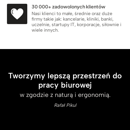
30 000+ zadowolonych klientów
Nasi klienci to małe, średnie oraz duże
firmy takie jak: kancelarie, kliniki, banki,
uczelnie, startupy IT, korporacje, siłownie i
wiele innych.
Tworzymy lepszą przestrzeń do
pracy biurowej
w zgodzie z naturą i ergonomią.
Rafał Pikul