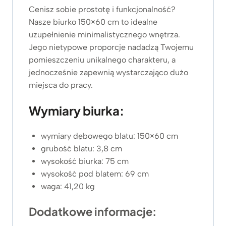
n
Cenisz sobie prostotę i funkcjonalność?
:
Nasze biurko 150×60 cm to idealne
o
uzupełnienie minimalistycznego wnętrza.
d
3
Jego nietypowe proporcje nadadzą Twojemu
.
pomieszczeniu unikalnego charakteru, a
4
jednocześnie zapewnią wystarczająco dużo
8
miejsca do pracy.
9
z
Wymiary biurka:
ł
d
o
wymiary dębowego blatu: 150×60 cm
3
grubość blatu: 3,8 cm
.
wysokość biurka: 75 cm
8
wysokość pod blatem: 69 cm
7
waga: 41,20 kg
9
z
Dodatkowe informacje:
ł