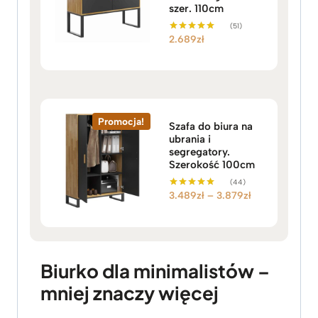
szer. 110cm
(51)
2.689
zł
Oceniono
5.00
na 5
Promocja!
Szafa do biura na
ubrania i
segregatory.
Szerokość 100cm
(44)
Z
3.489
zł
–
3.879
zł
Oceniono
5.00
a
na 5
k
r
e
Biurko dla minimalistów –
s
mniej znaczy więcej
c
e