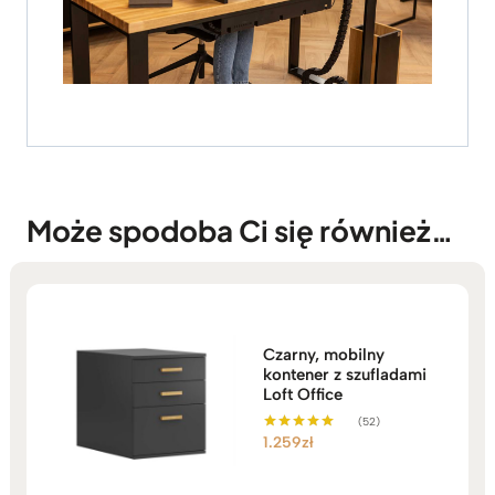
Może spodoba Ci się również…
Czarny, mobilny
kontener z szufladami
Loft Office
(52)
1.259
zł
Oceniono
5.00
na 5