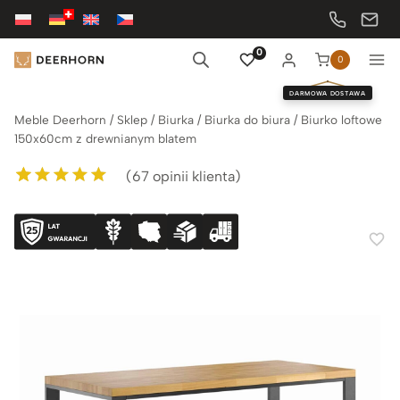
Przejdź
do
treści
0
0
DARMOWA DOSTAWA
Meble Deerhorn
/
Sklep
/
Biurka
/
Biurka do biura
/
Biurko loftowe
150x60cm z drewnianym blatem
(
67
opinii klienta)
Oceniony
67
5.00
na 5 na
podstawie
ocen klientów